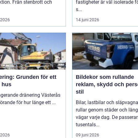
tion. Från stenbrott och
fastigheter är väl isolerade fö
s...
i 2026
14 juni 2026
ring: Grunden för ett
Bildekor som rullande
t hus
reklam, skydd och pers
stil
ngerande dränering Västerås
örande för hur länge ett ...
Bilar, lastbilar och släpvagna
rullar genom städer och län
vägar varje dag. De passerar
tusentals...
i 2026
09 juni 2026