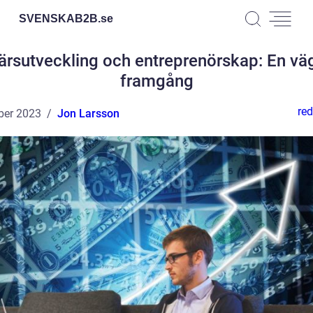
SVENSKAB2B.
se
ärsutveckling och entreprenörskap: En väg 
framgång
red
ber 2023
Jon Larsson