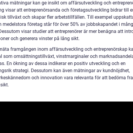
ativa mätningar kan ge insikt om affärsutveckling och entrepren
g visar att entreprenörsanda och företagsutveckling bidrar till 
k tillväxt och skapar fler arbetstillfällen. Till exempel uppskatt
 medelstora företag står för över 50% av jobbskapandet i mån
 Dessutom visar studier att entreprenörer är mer benägna att int
oner och generera vinster på lång sikt.
 mäta framgången inom affärsutveckling och entreprenörskap k
al som omsättningstillväxt, vinstmarginaler och marknadsandel
s. En ökning av dessa indikerar en positiv utveckling och en
gsrik strategi. Dessutom kan även mätningar av kundnöjdhet,
keskännedom och innovation vara relevanta för att bedöma f
sikt.