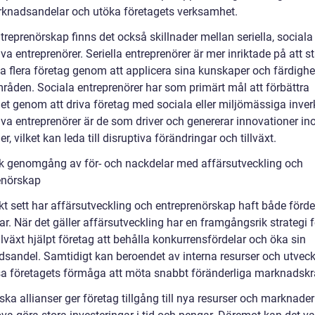
knadsandelar och utöka företagets verksamhet.
reprenörskap finns det också skillnader mellan seriella, sociala
va entreprenörer. Seriella entreprenörer är mer inriktade på att s
va flera företag genom att applicera sina kunskaper och färdighe
mråden. Sociala entreprenörer har som primärt mål att förbättra
et genom att driva företag med sociala eller miljömässiga inver
iva entreprenörer är de som driver och genererar innovationer in
r, vilket kan leda till disruptiva förändringar och tillväxt.
sk genomgång av för- och nackdelar med affärsutveckling och
enörskap
kt sett har affärsutveckling och entreprenörskap haft både förde
r. När det gäller affärsutveckling har en framgångsrik strategi f
illväxt hjälpt företag att behålla konkurrensfördelar och öka sin
sandel. Samtidigt kan beroendet av interna resurser och utveck
a företagets förmåga att möta snabbt föränderliga marknadskr
ska allianser ger företag tillgång till nya resurser och marknade