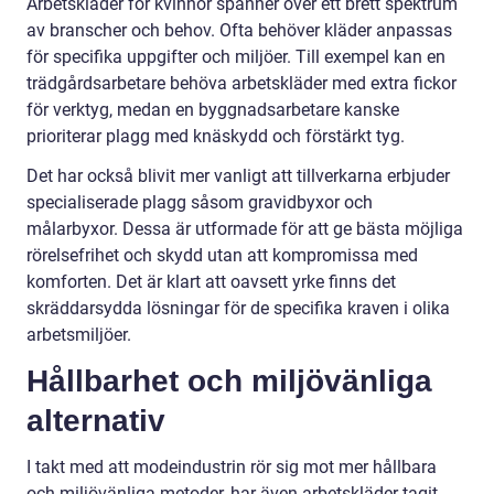
Arbetskläder för kvinnor spänner över ett brett spektrum
av branscher och behov. Ofta behöver kläder anpassas
för specifika uppgifter och miljöer. Till exempel kan en
trädgårdsarbetare behöva arbetskläder med extra fickor
för verktyg, medan en byggnadsarbetare kanske
prioriterar plagg med knäskydd och förstärkt tyg.
Det har också blivit mer vanligt att tillverkarna erbjuder
specialiserade plagg såsom gravidbyxor och
målarbyxor. Dessa är utformade för att ge bästa möjliga
rörelsefrihet och skydd utan att kompromissa med
komforten. Det är klart att oavsett yrke finns det
skräddarsydda lösningar för de specifika kraven i olika
arbetsmiljöer.
Hållbarhet och miljövänliga
alternativ
I takt med att modeindustrin rör sig mot mer hållbara
och miljövänliga metoder, har även arbetskläder tagit