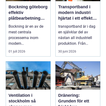
Bockning göteborg
Transportband i
effektiv
modern industri
plåtbearbetning
hjärtat i ett effektivt
med precision
flöde
Bockning är en av de
transportband är i dag
mest centrala
en självklar del av
processerna inom
nästan all industriell
modern
produktion. Från
plåtbearbetning. I en
stenbrott och åte...
01 juli 2026
30 juni 2026
industriregion som ...
Ventilation i
Dränering:
stockholm så
Grunden för ett