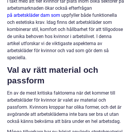
I takt med att fler kvinnor tar plats inom olika sektorer på
arbetsmarknaden ökar också efterfrågan
på arbetskläder dam som
uppfyller både funktionella
och estetiska krav. Idag finns det arbetskläder som
kombinerar stil, komfort och hållbarhet för att tillgodose
de unika behoven hos kvinnor i arbetslivet. I denna
artikel utforskar vi de viktigaste aspekterna av
arbetskläder för kvinnor och vad som gör dem så
speciella.
Val av rätt material och
passform
En av de mest kritiska faktorerna när det kommer till
arbetskläder för kvinnor är valet av material och
passform. Kvinnors kroppar har olika former, och det är
avgörande att arbetskläderna inte bara ser bra ut utan
också känns bekväma att bära under en hel arbetsdag.
Många tillverkare har nu börjat använda stretchmaterial