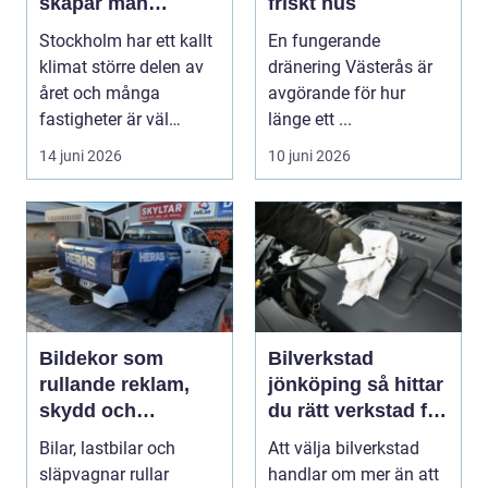
skapar man
friskt hus
hälsosam och
Stockholm har ett kallt
En fungerande
energieffektiv
klimat större delen av
dränering Västerås är
inomhusluft
året och många
avgörande för hur
fastigheter är väl
länge ett ...
isolerade för att s...
14 juni 2026
10 juni 2026
Bildekor som
Bilverkstad
rullande reklam,
jönköping så hittar
skydd och
du rätt verkstad för
personlig stil
din bil
Bilar, lastbilar och
Att välja bilverkstad
släpvagnar rullar
handlar om mer än att