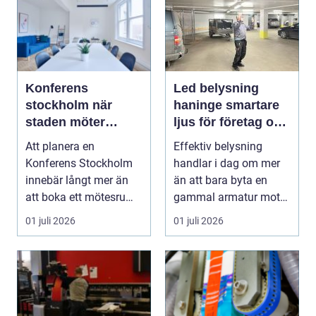
Konferens
Led belysning
stockholm när
haninge smartare
staden möter
ljus för företag och
skärgård och
fastigheter
Att planera en
Effektiv belysning
landsbygd
Konferens Stockholm
handlar i dag om mer
innebär långt mer än
än att bara byta en
att boka ett mötesrum
gammal armatur mot
och ordna fika. Företa...
en ny. Företag, bosta...
01 juli 2026
01 juli 2026