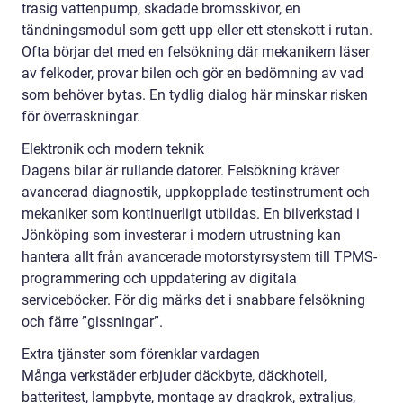
trasig vattenpump, skadade bromsskivor, en
tändningsmodul som gett upp eller ett stenskott i rutan.
Ofta börjar det med en felsökning där mekanikern läser
av felkoder, provar bilen och gör en bedömning av vad
som behöver bytas. En tydlig dialog här minskar risken
för överraskningar.
Elektronik och modern teknik
Dagens bilar är rullande datorer. Felsökning kräver
avancerad diagnostik, uppkopplade testinstrument och
mekaniker som kontinuerligt utbildas. En bilverkstad i
Jönköping som investerar i modern utrustning kan
hantera allt från avancerade motorstyrsystem till TPMS-
programmering och uppdatering av digitala
serviceböcker. För dig märks det i snabbare felsökning
och färre ”gissningar”.
Extra tjänster som förenklar vardagen
Många verkstäder erbjuder däckbyte, däckhotell,
batteritest, lampbyte, montage av dragkrok, extraljus,