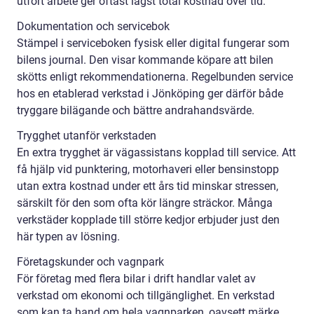
utfört arbete ger oftast lägst total kostnad över tid.
Dokumentation och servicebok
Stämpel i serviceboken fysisk eller digital fungerar som
bilens journal. Den visar kommande köpare att bilen
skötts enligt rekommendationerna. Regelbunden service
hos en etablerad verkstad i Jönköping ger därför både
tryggare bilägande och bättre andrahandsvärde.
Trygghet utanför verkstaden
En extra trygghet är vägassistans kopplad till service. Att
få hjälp vid punktering, motorhaveri eller bensinstopp
utan extra kostnad under ett års tid minskar stressen,
särskilt för den som ofta kör längre sträckor. Många
verkstäder kopplade till större kedjor erbjuder just den
här typen av lösning.
Företagskunder och vagnpark
För företag med flera bilar i drift handlar valet av
verkstad om ekonomi och tillgänglighet. En verkstad
som kan ta hand om hela vagnparken, oavsett märke