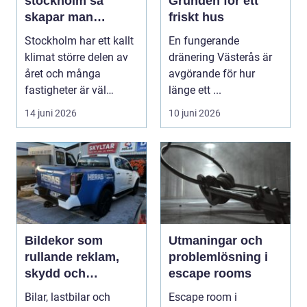
stockholm så
Grunden för ett
skapar man
friskt hus
hälsosam och
Stockholm har ett kallt
En fungerande
energieffektiv
klimat större delen av
dränering Västerås är
inomhusluft
året och många
avgörande för hur
fastigheter är väl
länge ett ...
isolerade för att s...
14 juni 2026
10 juni 2026
Bildekor som
Utmaningar och
rullande reklam,
problemlösning i
skydd och
escape rooms
personlig stil
Bilar, lastbilar och
Escape room i