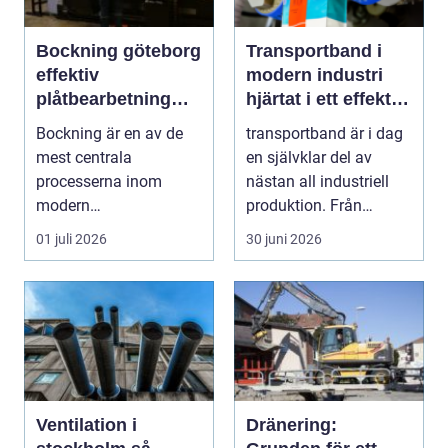
Bockning göteborg
Transportband i
effektiv
modern industri
plåtbearbetning
hjärtat i ett effektivt
med precision
flöde
Bockning är en av de
transportband är i dag
mest centrala
en självklar del av
processerna inom
nästan all industriell
modern
produktion. Från
plåtbearbetning. I en
stenbrott och åte...
01 juli 2026
30 juni 2026
industriregion som ...
Ventilation i
Dränering: