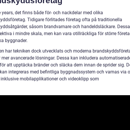
ndskyddsföretag
 years, det finns både för- och nackdelar med olika
ddsföretag. Tidigare förlitades företag ofta på traditionella
yddsåtgärder, såsom brandvarnare och handeldsläckare. Dessa
ektiva i mindre skala, men kan vara otillräckliga för större föret
a byggnader.
en har tekniken dock utvecklats och moderna brandskyddsföret
r mer avancerade lösningar. Dessa kan inkludera automatiserad
för att upptäcka bränder och släcka dem innan de sprider sig. 
kan integreras med befintliga byggnadssystem och varnas via o
, inklusive mobilapplikationer och videoklipp som