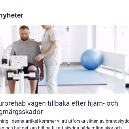
 nyheter
vägen tillbaka efter hjärn- och
ggmärgsskador
ning I denna artikel kommer vi att utforska vikten av brandskydd
ag och hur det kan hjälpa till att skydda både människor och