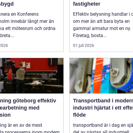
sbygd
fastigheter
anera en Konferens
Effektiv belysning handlar i
holm innebär långt mer än
om mer än att bara byta en
oka ett mötesrum och ordna
gammal armatur mot en ny.
öreta...
Företag, bosta...
 2026
01 juli 2026
ng göteborg effektiv
Transportband i moder
bearbetning med
industri hjärtat i ett effektivt
ision
flöde
ing är en av de mest
transportband är i dag en sjä
ala processerna inom modern
del av nästan all industriell