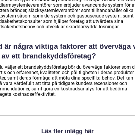
dlarmsystemleverantörer som erbjuder avancerade system för a
ktera bränder, släcksystemleverantörer som tillhandahåller olika
ksystem såsom sprinklersystem och gasbaserade system, samt
dsäkerhetskonsulter som hjälper företag att utvärdera sina
dsäkerhetsbehov och utvecklar skräddarsydda lösningar.
 är några viktiga faktorer att överväga 
l av ett brandskyddsföretag?
du väljer ett brandskyddsföretag bör du överväga faktorer som 
tis och erfarenhet, kvaliteten och pålitligheten i deras produkter
ster, samt deras förmåga att möta dina specifika behov. Det kan
 vara värdefullt att titta på tidigare kunders recensioner och
mmendationer, samt göra en kostnadsanalys för att bedöma
agets kostnadseffektivitet.
Läs fler inlägg här