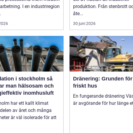
arbetning. I en industriregion
produktion. Från stenbrott o
.
åte...
 2026
30 juni 2026
lation i stockholm så
Dränering: Grunden för 
ar man hälsosam och
friskt hus
ieffektiv inomhusluft
En fungerande dränering Vä
olm har ett kallt klimat
är avgörande för hur länge ett
 delen av året och många
heter är väl isolerade för att