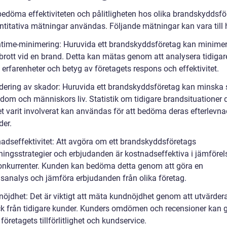
 bedöma effektiviteten och pålitligheten hos olika brandskyddsfö
ntitativa mätningar användas. Följande mätningar kan vara till h
time-minimering: Huruvida ett brandskyddsföretag kan minime
vbrott vid en brand. Detta kan mätas genom att analysera tidigar
erfarenheter och betyg av företagets respons och effektivitet.
rdering av skador: Huruvida ett brandskyddsföretag kan minska
dom och människors liv. Statistik om tidigare brandsituationer 
et varit involverat kan användas för att bedöma deras efterlevna
der.
nadseffektivitet: Att avgöra om ett brandskyddsföretags
tningsstrategier och erbjudanden är kostnadseffektiva i jämföre
onkurrenter. Kunden kan bedöma detta genom att göra en
sanalys och jämföra erbjudanden från olika företag.
nöjdhet: Det är viktigt att mäta kundnöjdhet genom att utvärder
k från tidigare kunder. Kunders omdömen och recensioner kan 
i företagets tillförlitlighet och kundservice.