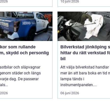
i 2026
10 juni 2026
ekor som rullande
Bilverkstad jönköping så
am, skydd och personlig
hittar du rätt verkstad f
bil
 lastbilar och släpvagnar
Att välja bilverkstad handla
 genom städer och längs
mer än att bara boka en tid 
varje dag. De passerar
lampa tänds i
als...
instrumentpanelen....
i 2026
06 juni 2026