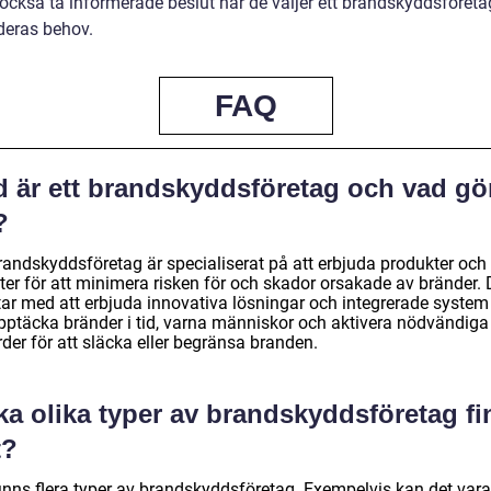
 också ta informerade beslut när de väljer ett brandskyddsföret
deras behov.
FAQ
d är ett brandskyddsföretag och vad gö
?
brandskyddsföretag är specialiserat på att erbjuda produkter och
ter för att minimera risken för och skador orsakade av bränder. 
tar med att erbjuda innovativa lösningar och integrerade system
upptäcka bränder i tid, varna människor och aktivera nödvändiga
der för att släcka eller begränsa branden.
ka olika typer av brandskyddsföretag f
t?
finns flera typer av brandskyddsföretag. Exempelvis kan det vara