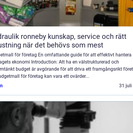
ik ronneby kunskap, service och rätt
ustning när det behövs som mest
tmall för företag En omfattande guide för att effektivt hantera
agets ekonomi Introduction: Att ha en välstrukturerad och
tänkt budget är avgörande för att driva ett framgångsrikt före
dgetmall för företag kan vara ett ovärder...
n
31 jul