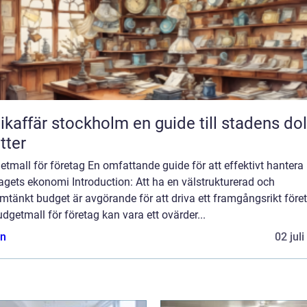
fär stockholm en guide till stadens dolda
tter
tmall för företag En omfattande guide för att effektivt hantera
agets ekonomi Introduction: Att ha en välstrukturerad och
tänkt budget är avgörande för att driva ett framgångsrikt före
dgetmall för företag kan vara ett ovärder...
n
02 jul