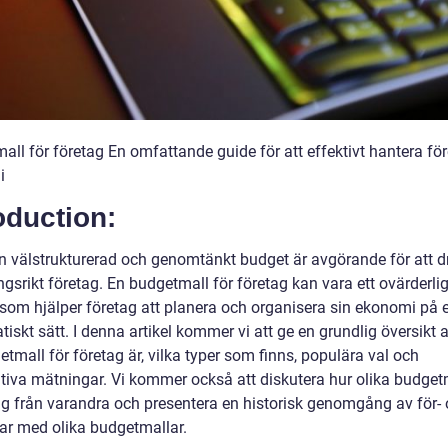
all för företag En omfattande guide för att effektivt hantera fö
i
oduction:
en välstrukturerad och genomtänkt budget är avgörande för att dr
srikt företag. En budgetmall för företag kan vara ett ovärderlig
 som hjälper företag att planera och organisera sin ekonomi på e
iskt sätt. I denna artikel kommer vi att ge en grundlig översikt 
tmall för företag är, vilka typer som finns, populära val och
ativa mätningar. Vi kommer också att diskutera hur olika budget
 sig från varandra och presentera en historisk genomgång av för-
ar med olika budgetmallar.