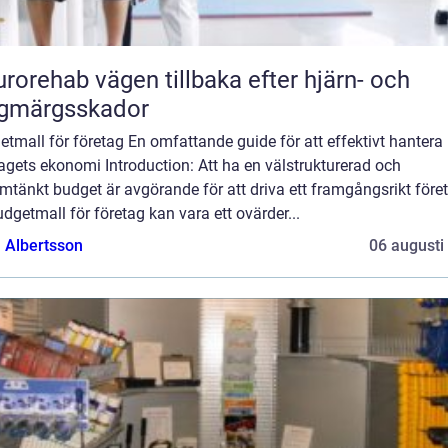
vägen tillbaka efter hjärn- och
ggmärgsskador
tmall för företag En omfattande guide för att effektivt hantera
agets ekonomi Introduction: Att ha en välstrukturerad och
tänkt budget är avgörande för att driva ett framgångsrikt före
dgetmall för företag kan vara ett ovärder...
a Albertsson
06 augusti