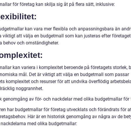
llar för företag kan skilja sig åt på flera sätt, inklusive:
lexibilitet:
udgetmallar kan vara mer flexibla och anpassningsbara än andr
 viktigt att välja en budgetmall som kan justeras efter företage
ka behov och omständigheter.
omplexitet:
allar kan variera i komplexitet beroende på företagets storlek, 
nomiska mål. Det är viktigt att välja en budgetmall som passar
ts komplexitet och resurser för att undvika överflödig arbetsbel
illräcklig noggrannhet.
sk genomgång av för- och nackdelar med olika budgetmallar för 
en har budgetmallar för företag utvecklats och förändrats för at
retagsbehov. Här är en historisk genomgång av några av de be
h nackdelarna med olika budgetmallar: