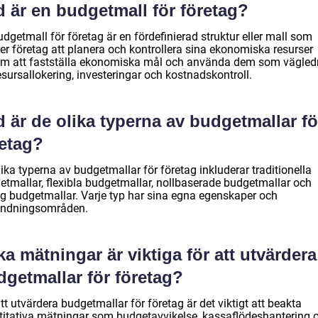
 är en budgetmall för företag?
dgetmall för företag är en fördefinierad struktur eller mall som
er företag att planera och kontrollera sina ekonomiska resurser
m att fastställa ekonomiska mål och använda dem som vägled
esursallokering, investeringar och kostnadskontroll.
 är de olika typerna av budgetmallar fö
retag?
ika typerna av budgetmallar för företag inkluderar traditionella
etmallar, flexibla budgetmallar, nollbaserade budgetmallar och
ing budgetmallar. Varje typ har sina egna egenskaper och
ndningsområden.
ka mätningar är viktiga för att utvärdera
dgetmallar för företag?
tt utvärdera budgetmallar för företag är det viktigt att beakta
titativa mätningar som budgetavvikelse, kassaflödeshantering 