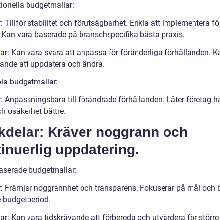
tionella budgetmallar:
: Tillför stabilitet och förutsägbarhet. Enkla att implementera f
. Kan vara baserade på branschspecifika bästa praxis.
ar: Kan vara svåra att anpassa för föränderliga förhållanden. K
vande att uppdatera och ändra.
bla budgetmallar:
r: Anpassningsbara till förändrade förhållanden. Låter företag h
ch osäkerhet bättre.
kdelar: Kräver noggrann och
inuerlig uppdatering.
baserade budgetmallar:
r: Främjar noggrannhet och transparens. Fokuserar på mål och 
e budgetperiod.
ar: Kan vara tidskrävande att förbereda och utvärdera för större