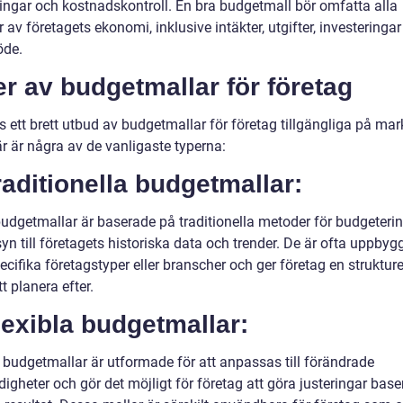
ringar och kostnadskontroll. En bra budgetmall bör omfatta alla
 av företagets ekonomi, inklusive intäkter, utgifter, investeringa
öde.
r av budgetmallar för företag
s ett brett utbud av budgetmallar för företag tillgängliga på ma
r är några av de vanligaste typerna:
raditionella budgetmallar:
udgetmallar är baserade på traditionella metoder för budgeteri
yn till företagets historiska data och trender. De är ofta uppby
ecifika företagstyper eller branscher och ger företag en struktur
t planera efter.
lexibla budgetmallar:
a budgetmallar är utformade för att anpassas till förändrade
gheter och gör det möjligt för företag att göra justeringar base