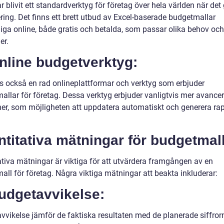
r blivit ett standardverktyg för företag över hela världen när det 
ring. Det finns ett brett utbud av Excel-baserade budgetmallar
liga online, både gratis och betalda, som passar olika behov och
er.
nline budgetverktyg:
ns också en rad onlineplattformar och verktyg som erbjuder
allar för företag. Dessa verktyg erbjuder vanligtvis mer avance
ner, som möjligheten att uppdatera automatiskt och generera rap
titativa mätningar för budgetmal
ativa mätningar är viktiga för att utvärdera framgången av en
all för företag. Några viktiga mätningar att beakta inkluderar:
udgetavvikelse:
vvikelse jämför de faktiska resultaten med de planerade siffror