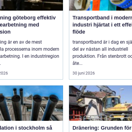
ng göteborg effektiv
Transportband i moder
bearbetning med
industri hjärtat i ett effektivt
ision
flöde
ing är en av de mest
transportband är i dag en sjä
ala processerna inom modern
del av nästan all industriell
arbetning. I en industriregion
produktion. Från stenbrott o
.
åte...
 2026
30 juni 2026
lation i stockholm så
Dränering: Grunden för 