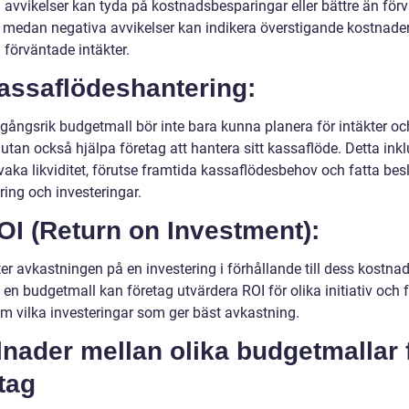
a avvikelser kan tyda på kostnadsbesparingar eller bättre än för
, medan negativa avvikelser kan indikera överstigande kostnader 
 förväntade intäkter.
assaflödeshantering:
gångsrik budgetmall bör inte bara kunna planera för intäkter oc
, utan också hjälpa företag att hantera sitt kassaflöde. Detta ink
vaka likviditet, förutse framtida kassaflödesbehov och fatta bes
ring och investeringar.
OI (Return on Investment):
er avkastningen på en investering i förhållande till dess kostna
 en budgetmall kan företag utvärdera ROI för olika initiativ och 
om vilka investeringar som ger bäst avkastning.
lnader mellan olika budgetmallar 
tag