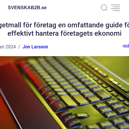
SVENSKAB2B.
se
etmall för företag en omfattande guide fö
effektivt hantera företagets ekonomi
red
ari 2024
Jon Larsson