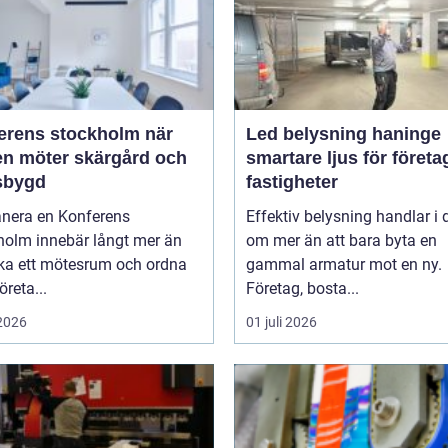
rens stockholm när
Led belysning haninge
en möter skärgård och
smartare ljus för företa
sbygd
fastigheter
anera en Konferens
Effektiv belysning handlar i
holm innebär långt mer än
om mer än att bara byta en
oka ett mötesrum och ordna
gammal armatur mot en ny.
öreta...
Företag, bosta...
 2026
01 juli 2026