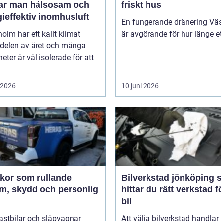
ar man hälsosam och
friskt hus
ieffektiv inomhusluft
En fungerande dränering Vä
olm har ett kallt klimat
är avgörande för hur länge ett
 delen av året och många
heter är väl isolerade för att
i 2026
10 juni 2026
ekor som rullande
Bilverkstad jönköping så
am, skydd och personlig
hittar du rätt verkstad f
bil
 lastbilar och släpvagnar
Att välja bilverkstad handla