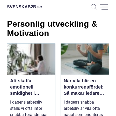
SVENSKAB2B.
se
Personlig utveckling &
Motivation
Att skaffa
När vila blir en
emotionell
konkurrensfördel:
smidighet i
Så maxar ledare
arbetslivet
energi utan stress
I dagens arbetsliv
I dagens snabba
ställs vi ofta inför
arbetsliv är vila ofta
snabba förändringar,
något som prioriteras