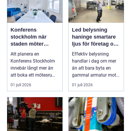
Konferens
Led belysning
stockholm när
haninge smartare
staden möter
ljus för företag och
skärgård och
fastigheter
Att planera en
Effektiv belysning
landsbygd
Konferens Stockholm
handlar i dag om mer
innebär långt mer än
än att bara byta en
att boka ett mötesrum
gammal armatur mot
och ordna fika. Företa...
en ny. Företag, bosta...
01 juli 2026
01 juli 2026