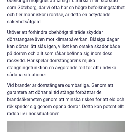
obehöriga möjlighet att ta sig in. Särskilt i en storstad
som Göteborg, där vi ofta har en högre befolkningstäthet
och fler människor i rörelse, är detta en betydande
säkerhetsåtgärd.
Utöver att förhindra obehörigt tillträde skyddar
dörrstängare även mot klimatpåverkan. Blåsiga dagar
kan dörrar lätt slås igen, vilket kan orsaka skador både
på dörren och allt som råkar befinna sig inom dess
räckvidd. Här spelar dörrstängarens mjuka
stängningsfunktion en avgörande roll för att undvika
sådana situationer.
Vid bränder är dörrstängare oumbärliga. Genom att
garantera att dörrar alltid stängs förbättrar de
brandsäkerheten genom att minska risken för att eld och
rök sprider sig genom öppna dörrar. Detta kan potentiellt
rädda liv i nödsituationer.