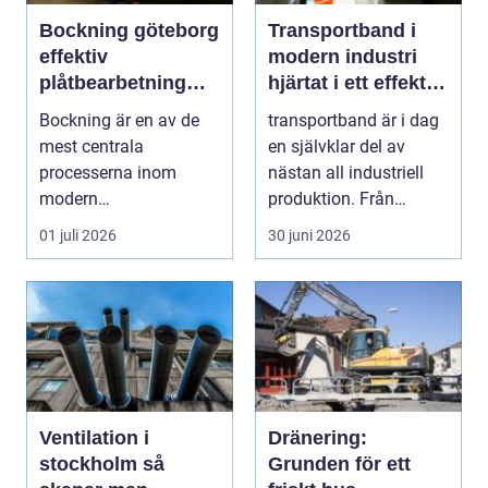
Bockning göteborg
Transportband i
effektiv
modern industri
plåtbearbetning
hjärtat i ett effektivt
med precision
flöde
Bockning är en av de
transportband är i dag
mest centrala
en självklar del av
processerna inom
nästan all industriell
modern
produktion. Från
plåtbearbetning. I en
stenbrott och åte...
01 juli 2026
30 juni 2026
industriregion som ...
Ventilation i
Dränering:
stockholm så
Grunden för ett