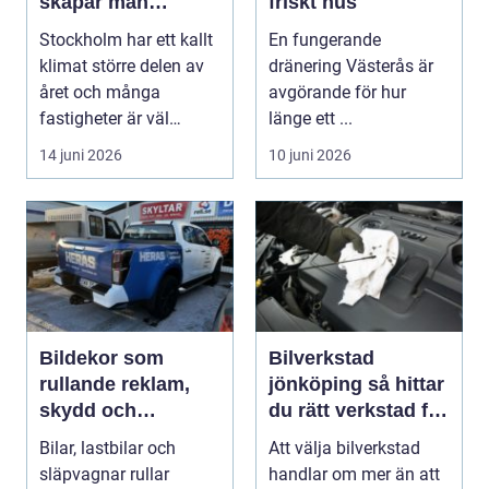
skapar man
friskt hus
hälsosam och
Stockholm har ett kallt
En fungerande
energieffektiv
klimat större delen av
dränering Västerås är
inomhusluft
året och många
avgörande för hur
fastigheter är väl
länge ett ...
isolerade för att s...
14 juni 2026
10 juni 2026
Bildekor som
Bilverkstad
rullande reklam,
jönköping så hittar
skydd och
du rätt verkstad för
personlig stil
din bil
Bilar, lastbilar och
Att välja bilverkstad
släpvagnar rullar
handlar om mer än att