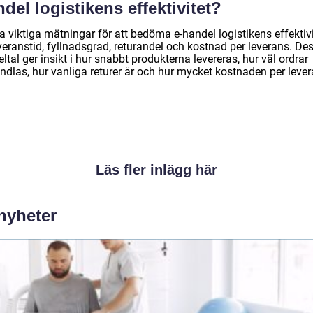
del logistikens effektivitet?
 viktiga mätningar för att bedöma e-handel logistikens effektivi
veranstid, fyllnadsgrad, returandel och kostnad per leverans. De
ltal ger insikt i hur snabbt produkterna levereras, hur väl ordrar
ndlas, hur vanliga returer är och hur mycket kostnaden per leve
Läs fler inlägg här
 nyheter