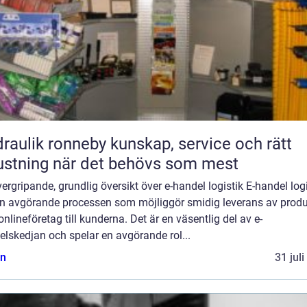
ik ronneby kunskap, service och rätt
ustning när det behövs som mest
ergripande, grundlig översikt över e-handel logistik E-handel logi
en avgörande processen som möjliggör smidig leverans av produ
onlineföretag till kunderna. Det är en väsentlig del av e-
lskedjan och spelar en avgörande rol...
n
31 jul