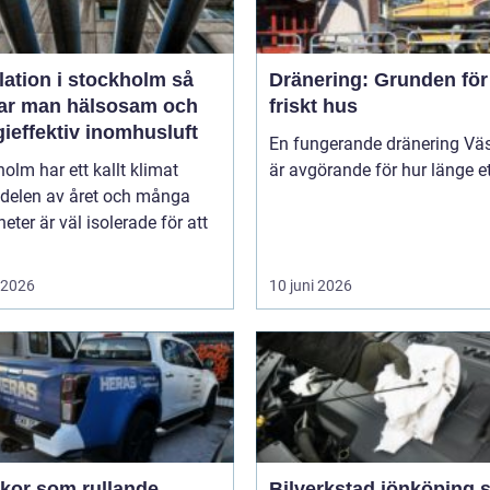
lation i stockholm så
Dränering: Grunden för 
ar man hälsosam och
friskt hus
ieffektiv inomhusluft
En fungerande dränering Vä
olm har ett kallt klimat
är avgörande för hur länge ett
 delen av året och många
heter är väl isolerade för att
i 2026
10 juni 2026
ekor som rullande
Bilverkstad jönköping så