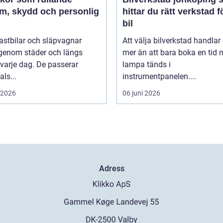
am, skydd och personlig
hittar du rätt verkstad f
bil
 lastbilar och släpvagnar
Att välja bilverkstad handla
 genom städer och längs
mer än att bara boka en tid 
varje dag. De passerar
lampa tänds i
als...
instrumentpanelen....
i 2026
06 juni 2026
Adress