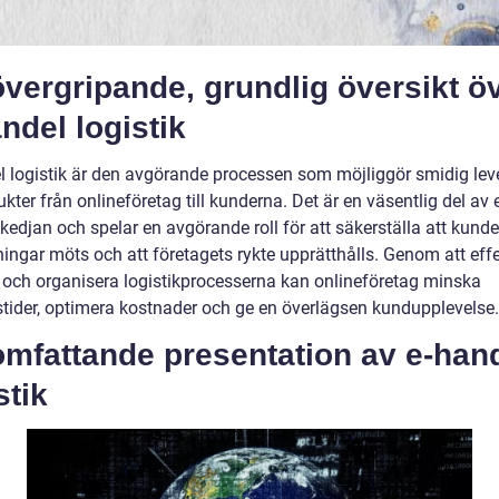
vergripande, grundlig översikt ö
ndel logistik
l logistik är den avgörande processen som möjliggör smidig lev
kter från onlineföretag till kunderna. Det är en väsentlig del av 
kedjan och spelar en avgörande roll för att säkerställa att kund
ingar möts och att företagets rykte upprätthålls. Genom att effe
 och organisera logistikprocesserna kan onlineföretag minska
stider, optimera kostnader och ge en överlägsen kundupplevelse.
omfattande presentation av e-han
stik