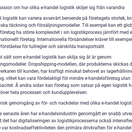
ssion om hur olika e-handel logistik skiljer sig från varandra
 logistik kan variera avsevärt beroende på företagets storlek, b
ska täckning och försäljningsmodeller. Till exempel kan ett glob
öretag ha större komplexitet i sin logistikprocess jämfört med e
ationellt företag. Internationella försändelser kräver till exempe
förståelse för tullregler och särskilda transportsätt.
t sätt som e-handel logistik kan skilja sig åt är genom
ningsmodeller. Dropshipping-modellen, där produkterna skickas d
lverkaren till kunden, har kraftigt minskat behovet av lagerhållni
g, vilket kan vara fördelaktigt för mindre e-handelsföretag utan
pacitet. Å andra sidan kan företag som satsar på egen logistik h
l över hela processen och kundupplevelsen.
orisk genomgång av för- och nackdelar med olika e-handel logist
e senaste åren har e-handelsindustrin genomgått en snabb utve
det har digitaliseringen av logistikprocesserna också intensifie
 var kostnadseffektiviteten den primära drivkraften för e-handel 