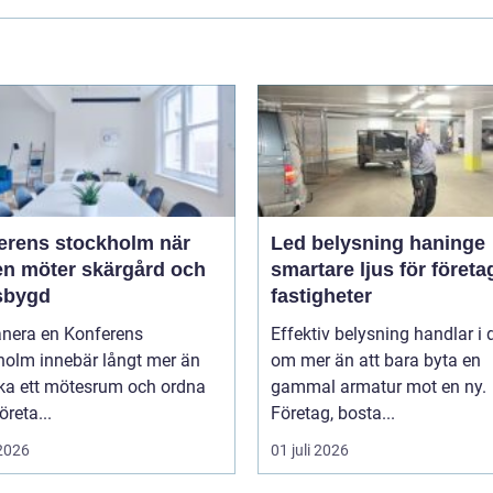
rens stockholm när
Led belysning haninge
en möter skärgård och
smartare ljus för företa
sbygd
fastigheter
anera en Konferens
Effektiv belysning handlar i
holm innebär långt mer än
om mer än att bara byta en
oka ett mötesrum och ordna
gammal armatur mot en ny.
öreta...
Företag, bosta...
 2026
01 juli 2026