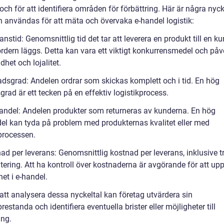
 och för att identifiera områden för förbättring. Här är några nyck
 användas för att mäta och övervaka e-handel logistik:
anstid: Genomsnittlig tid det tar att leverera en produkt till en k
ordern läggs. Detta kan vara ett viktigt konkurrensmedel och påv
het och lojalitet.
nadsgrad: Andelen ordrar som skickas komplett och i tid. En hög
grad är ett tecken på en effektiv logistikprocess.
randel: Andelen produkter som returneras av kunderna. En hög
del kan tyda på problem med produkternas kvalitet eller med
kprocessen.
ad per leverans: Genomsnittlig kostnad per leverans, inklusive t
tering. Att ha kontroll över kostnaderna är avgörande för att up
et i e-handel.
tt analysera dessa nyckeltal kan företag utvärdera sin
prestanda och identifiera eventuella brister eller möjligheter till
ing.