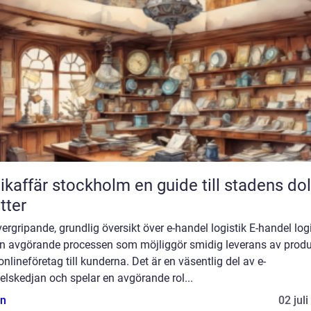
fär stockholm en guide till stadens dolda
tter
ergripande, grundlig översikt över e-handel logistik E-handel logi
en avgörande processen som möjliggör smidig leverans av produ
onlineföretag till kunderna. Det är en väsentlig del av e-
lskedjan och spelar en avgörande rol...
n
02 jul