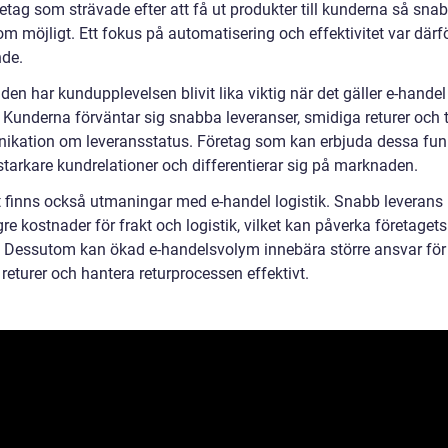
etag som strävade efter att få ut produkter till kunderna så sna
som möjligt. Ett fokus på automatisering och effektivitet var därf
de.
iden har kundupplevelsen blivit lika viktig när det gäller e-handel
. Kunderna förväntar sig snabba leveranser, smidiga returer och 
kation om leveransstatus. Företag som kan erbjuda dessa fun
starkare kundrelationer och differentierar sig på marknaden.
 finns också utmaningar med e-handel logistik. Snabb leverans 
re kostnader för frakt och logistik, vilket kan påverka företagets
r. Dessutom kan ökad e-handelsvolym innebära större ansvar för 
returer och hantera returprocessen effektivt.