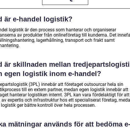
 är e-handel logistik?
ndel logistik är den process som hanterar och organiserar
anserna av produkter från onlineföretag till kunderna. Det innefa
llningshantering, lagerhållning, transport och frakt samt
hantering.
 är skillnaden mellan tredjepartslogist
h egen logistik inom e-handel?
epartslogistik (3PL) innebär att företaget outsourcar hela sin
tikprocess till en extern partner, medan egen logistik innebär att
aget hanterar logistiken internt. 3PL kan vara fördelaktigt för att
 av expertis och infrastruktur hos ett specialiserat företag, med
logistik ger bättre kontroll över hela processen.
lka mätningar används för att bedöma e