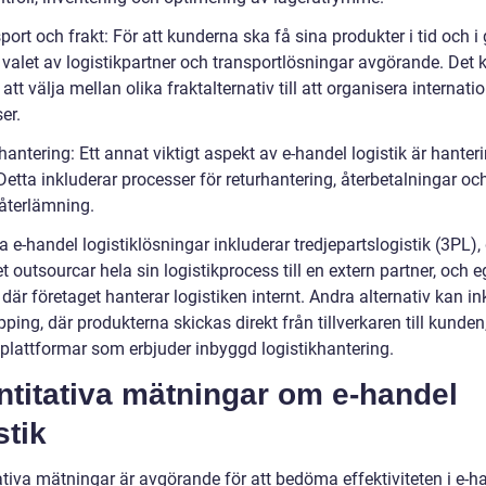
port och frakt: För att kunderna ska få sina produkter i tid och i 
 valet av logistikpartner och transportlösningar avgörande. Det 
n att välja mellan olika fraktalternativ till att organisera internati
er.
hantering: Ett annat viktigt aspekt av e-handel logistik är hanter
 Detta inkluderar processer för returhantering, återbetalningar oc
återlämning.
 e-handel logistiklösningar inkluderar tredjepartslogistik (3PL),
t outsourcar hela sin logistikprocess till en extern partner, och 
, där företaget hanterar logistiken internt. Andra alternativ kan i
ping, där produkterna skickas direkt från tillverkaren till kunden
plattformar som erbjuder inbyggd logistikhantering.
ntitativa mätningar om e-handel
stik
ativa mätningar är avgörande för att bedöma effektiviteten i e-h