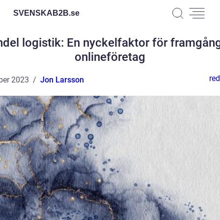
SVENSKAB2B.
se
del logistik: En nyckelfaktor för framgån
onlineföretag
red
ber 2023
Jon Larsson