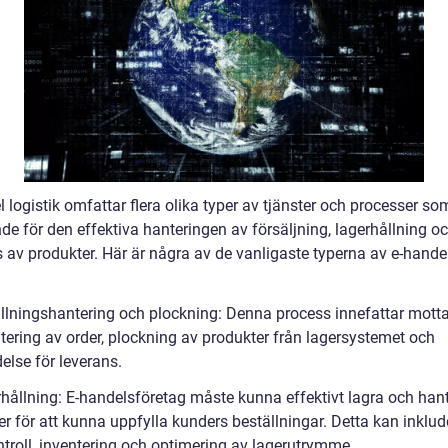
 logistik omfattar flera olika typer av tjänster och processer so
de för den effektiva hanteringen av försäljning, lagerhållning o
s av produkter. Här är några av de vanligaste typerna av e-hande
ällningshantering och plockning: Denna process innefattar mott
tering av order, plockning av produkter från lagersystemet och
else för leverans.
rhållning: E-handelsföretag måste kunna effektivt lagra och han
r för att kunna uppfylla kunders beställningar. Detta kan inklud
ntroll, inventering och optimering av lagerutrymme.