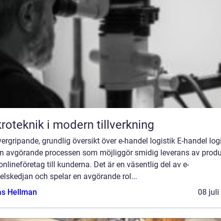
roteknik i modern tillverkning
ergripande, grundlig översikt över e-handel logistik E-handel logi
en avgörande processen som möjliggör smidig leverans av produ
onlineföretag till kunderna. Det är en väsentlig del av e-
lskedjan och spelar en avgörande rol...
as Hellman
08 jul