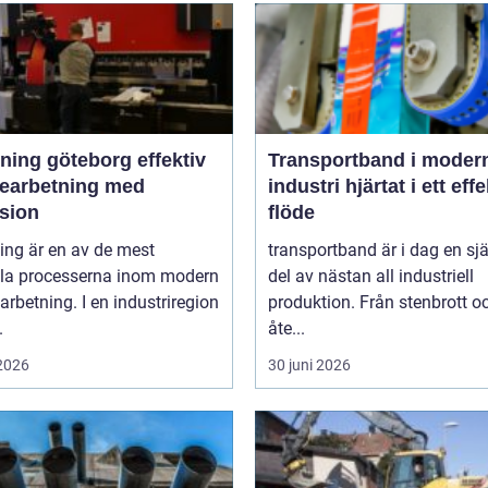
ng göteborg effektiv
Transportband i moder
bearbetning med
industri hjärtat i ett effektivt
ision
flöde
ing är en av de mest
transportband är i dag en sjä
ala processerna inom modern
del av nästan all industriell
arbetning. I en industriregion
produktion. Från stenbrott o
.
åte...
 2026
30 juni 2026