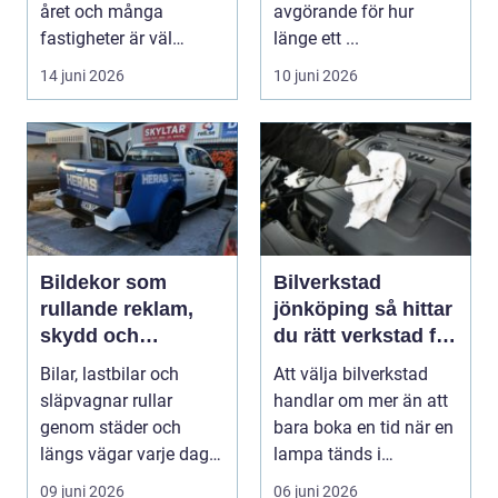
året och många
avgörande för hur
fastigheter är väl
länge ett ...
isolerade för att s...
14 juni 2026
10 juni 2026
Bildekor som
Bilverkstad
rullande reklam,
jönköping så hittar
skydd och
du rätt verkstad för
personlig stil
din bil
Bilar, lastbilar och
Att välja bilverkstad
släpvagnar rullar
handlar om mer än att
genom städer och
bara boka en tid när en
längs vägar varje dag.
lampa tänds i
De passerar tusentals...
instrumentpanelen....
09 juni 2026
06 juni 2026