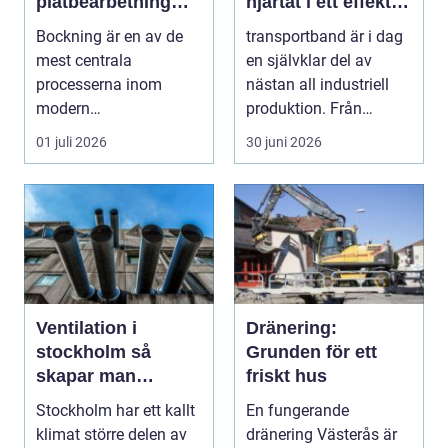
plåtbearbetning
hjärtat i ett effektivt
med precision
flöde
Bockning är en av de
transportband är i dag
mest centrala
en självklar del av
processerna inom
nästan all industriell
modern
produktion. Från
plåtbearbetning. I en
stenbrott och åte...
01 juli 2026
30 juni 2026
industriregion som ...
Ventilation i
Dränering:
stockholm så
Grunden för ett
skapar man
friskt hus
hälsosam och
Stockholm har ett kallt
En fungerande
energieffektiv
klimat större delen av
dränering Västerås är
inomhusluft