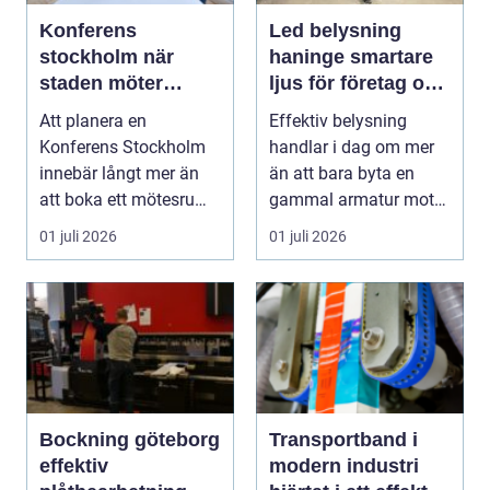
Konferens
Led belysning
stockholm när
haninge smartare
staden möter
ljus för företag och
skärgård och
fastigheter
Att planera en
Effektiv belysning
landsbygd
Konferens Stockholm
handlar i dag om mer
innebär långt mer än
än att bara byta en
att boka ett mötesrum
gammal armatur mot
och ordna fika. Företa...
en ny. Företag, bosta...
01 juli 2026
01 juli 2026
Bockning göteborg
Transportband i
effektiv
modern industri