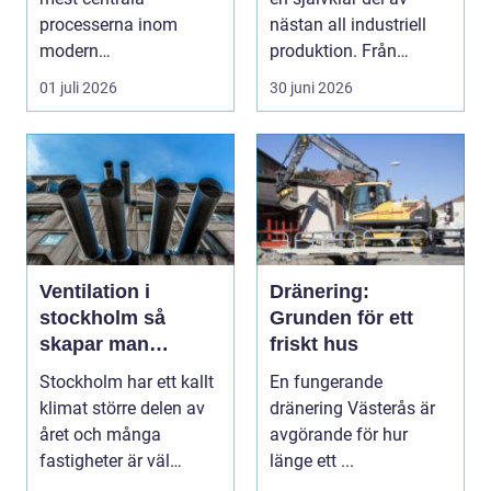
processerna inom
nästan all industriell
modern
produktion. Från
plåtbearbetning. I en
stenbrott och åte...
01 juli 2026
30 juni 2026
industriregion som ...
Ventilation i
Dränering:
stockholm så
Grunden för ett
skapar man
friskt hus
hälsosam och
Stockholm har ett kallt
En fungerande
energieffektiv
klimat större delen av
dränering Västerås är
inomhusluft
året och många
avgörande för hur
fastigheter är väl
länge ett ...
isolerade för att s...