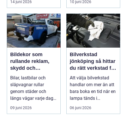
14 juni 2026
10 juni 2026
Bildekor som
Bilverkstad
rullande reklam,
jönköping så hittar
skydd och
du rätt verkstad för
personlig stil
din bil
Bilar, lastbilar och
Att välja bilverkstad
släpvagnar rullar
handlar om mer än att
genom städer och
bara boka en tid när en
längs vägar varje dag.
lampa tänds i
De passerar tusentals...
instrumentpanelen....
09 juni 2026
06 juni 2026