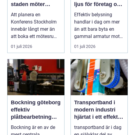
staden möter
ljus för företag och
skärgård och
fastigheter
Att planera en
Effektiv belysning
landsbygd
Konferens Stockholm
handlar i dag om mer
innebär långt mer än
än att bara byta en
att boka ett mötesrum
gammal armatur mot
och ordna fika. Företa...
en ny. Företag, bosta...
01 juli 2026
01 juli 2026
Bockning göteborg
Transportband i
effektiv
modern industri
plåtbearbetning
hjärtat i ett effektivt
med precision
flöde
Bockning är en av de
transportband är i dag
mest centrala
en självklar del av