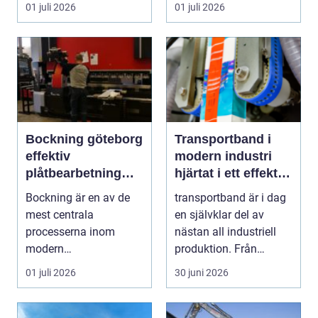
och ordna fika. Företa...
en ny. Företag, bosta...
01 juli 2026
01 juli 2026
Bockning göteborg
Transportband i
effektiv
modern industri
plåtbearbetning
hjärtat i ett effektivt
med precision
flöde
Bockning är en av de
transportband är i dag
mest centrala
en självklar del av
processerna inom
nästan all industriell
modern
produktion. Från
plåtbearbetning. I en
stenbrott och åte...
01 juli 2026
30 juni 2026
industriregion som ...