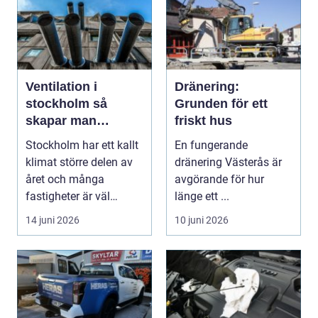
Ventilation i
Dränering:
stockholm så
Grunden för ett
skapar man
friskt hus
hälsosam och
Stockholm har ett kallt
En fungerande
energieffektiv
klimat större delen av
dränering Västerås är
inomhusluft
året och många
avgörande för hur
fastigheter är väl
länge ett ...
isolerade för att s...
14 juni 2026
10 juni 2026