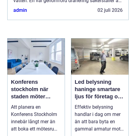
vatten. En väl genomförd dränering säkerställer att
vatten led...
admin
02 juli 2026
Konferens
Led belysning
stockholm när
haninge smartare
staden möter
ljus för företag och
skärgård och
fastigheter
Att planera en
Effektiv belysning
landsbygd
Konferens Stockholm
handlar i dag om mer
innebär långt mer än
än att bara byta en
att boka ett mötesrum
gammal armatur mot