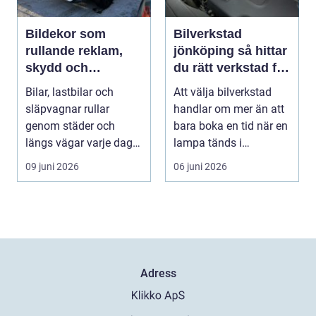
Bildekor som
Bilverkstad
rullande reklam,
jönköping så hittar
skydd och
du rätt verkstad för
personlig stil
din bil
Bilar, lastbilar och
Att välja bilverkstad
släpvagnar rullar
handlar om mer än att
genom städer och
bara boka en tid när en
längs vägar varje dag.
lampa tänds i
De passerar tusentals...
instrumentpanelen....
09 juni 2026
06 juni 2026
Adress