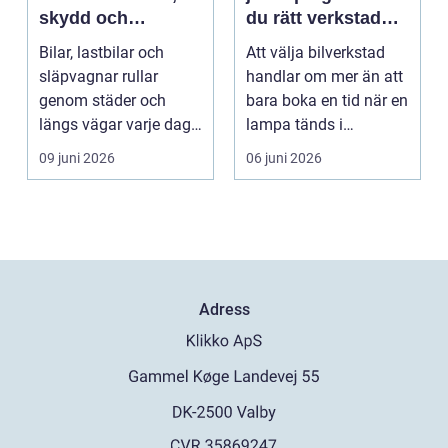
skydd och
du rätt verkstad
personlig stil
för din bil
Bilar, lastbilar och
Att välja bilverkstad
släpvagnar rullar
handlar om mer än att
genom städer och
bara boka en tid när en
längs vägar varje dag.
lampa tänds i
De passerar
instrumentpanelen....
09 juni 2026
06 juni 2026
tusentals...
Adress