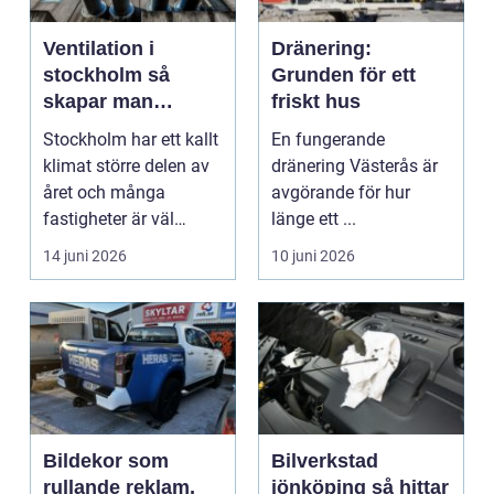
Ventilation i
Dränering:
stockholm så
Grunden för ett
skapar man
friskt hus
hälsosam och
Stockholm har ett kallt
En fungerande
energieffektiv
klimat större delen av
dränering Västerås är
inomhusluft
året och många
avgörande för hur
fastigheter är väl
länge ett ...
isolerade för att s...
14 juni 2026
10 juni 2026
Bildekor som
Bilverkstad
rullande reklam,
jönköping så hittar