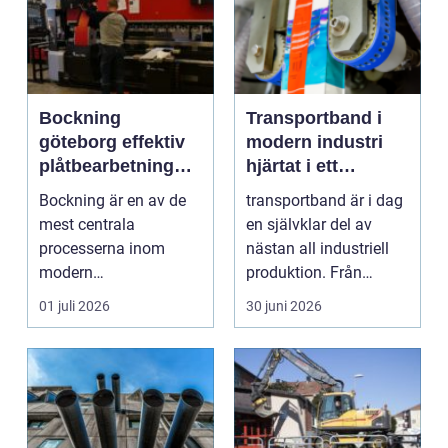
Bockning
Transportband i
göteborg effektiv
modern industri
plåtbearbetning
hjärtat i ett
med precision
effektivt flöde
Bockning är en av de
transportband är i dag
mest centrala
en självklar del av
processerna inom
nästan all industriell
modern
produktion. Från
plåtbearbetning. I en
stenbrott och åte...
01 juli 2026
30 juni 2026
industriregion som ...