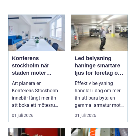
Konferens
Led belysning
stockholm när
haninge smartare
staden möter
ljus för företag och
skärgård och
fastigheter
Att planera en
Effektiv belysning
landsbygd
Konferens Stockholm
handlar i dag om mer
innebär långt mer än
än att bara byta en
att boka ett mötesrum
gammal armatur mot
och ordna fika.
en ny. Företag, bosta...
01 juli 2026
01 juli 2026
Företa...