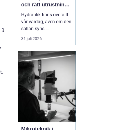
och rätt utrustning
när det behövs som
Hydraulik finns överallt i
mest
vår vardag, även om den
sällan syns.
 B.
Skogsmaskiner,
31 juli 2026
lantbruksmaskiner,
v
entreprenadfordon,
industrilinjer och sågverk
är alla beroende av
välfungerande
t.
hydrauliska system. När
å
en slang brister eller en
cylinder läcker stanna...
Mikroteknik i