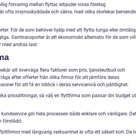
lig förvaring mellan flyttar, erbjuder vissa företag
är ofta insynsskyddade och säkra, med olika storlekar beroende
ter: För de som behöver hjälp med att flytta tunga eller ömtåli
gliga. Samtransporter är ett ekonomiskt alternativ för de som vill
r med andras last.
rma
innebär att överväga flera faktorer som pris, tjänsteutbud och
åga efter offerter från olika firmor för att jämföra deras
ner för att få en inblick i deras servicenivå och pålitlighet.
lika prissättningar, så välj en flyttfirma som passar din budget u
 kundservice gör hela processen både enklare och vänligare. De
h förstådd.
a flyttfirmor med långvarig verksamhet är ofta ett säkert kort. De 