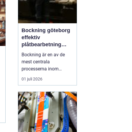
Bockning göteborg
effektiv
plåtbearbetning
med precision
Bockning är en av de
mest centrala
processerna inom
modern plåtbearbetning.
01 juli 2026
I en industriregion som
Göteborg, där både
marin, fordons- och
byggsektor är starka,
spelar väl utförd
bockning en avgörande
roll för allt från räcken