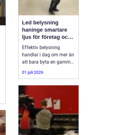
Led belysning
haninge smartare
ljus för företag och
fastigheter
Effektiv belysning
handlar i dag om mer än
att bara byta en gammal
armatur mot en ny.
01 juli 2026
Företag,
bostadsrättsföreningar
och fastighetsägare i
Haninge söker lösningar
som sänker
energikostnader, ger
bättre arbetsmiljö och
kräver minimalt
underhåll.