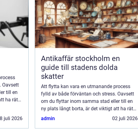
Antikaffär stockholm en
guide till stadens dolda
skatter
process
. Oavsett
Att flytta kan vara en utmanande process
r till en
fylld av både förväntan och stress. Oavsett
tt ha rätt
om du flyttar inom samma stad eller till en
ny plats långt borta, är det viktigt att ha rätt
stöd för att göra öv...
8 juli 2026
admin
02 juli 2026