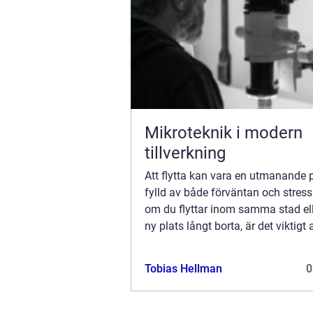
Mikroteknik i modern
tillverkning
Att flytta kan vara en utmanande 
fylld av både förväntan och stress
om du flyttar inom samma stad elle
ny plats långt borta, är det viktigt a
stöd för att göra öv...
Tobias Hellman
0