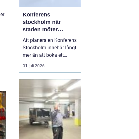
Konferens
ter
stockholm när
staden möter
skärgård och
Att planera en Konferens
landsbygd
Stockholm innebär långt
mer än att boka ett
mötesrum och ordna
01 juli 2026
fika. Företag söker idag
miljöer som skapar
fokus, ger energi och
stärker relationer i
gruppen. Många märker
också att de mest
givande samtalen
uppstår en bit bor...