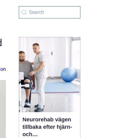
d
ion
Neurorehab vägen
tillbaka efter hjärn-
och