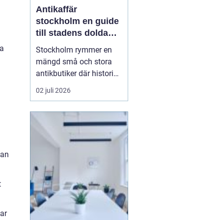
Antikaffär
stockholm en guide
till stadens dolda
skatter
ga
Stockholm rymmer en
mängd små och stora
antikbutiker där historia,
hantverk och personlig
02 juli 2026
stil möts. För många
handlar ett besök i en
Antikaffär Stockholm
lika mycket om känslan
som om själva köpet.
tan
Doften a...
t
har