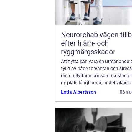
Neurorehab vägen tillbaka
efter hjärn- och
ryggmärgsskador
Att flytta kan vara en utmanande 
fylld av både förväntan och stress
om du flyttar inom samma stad elle
ny plats långt borta, är det viktigt a
stöd för att göra öv...
Lotta Albertsson
06 au