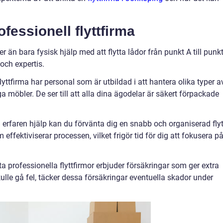
fessionell flyttfirma
r än bara fysisk hjälp med att flytta lådor från punkt A till punkt
och expertis.
flyttfirma har personal som är utbildad i att hantera olika typer a
a möbler. De ser till att alla dina ägodelar är säkert förpackade
d erfaren hjälp kan du förvänta dig en snabb och organiserad flyt
 effektiviserar processen, vilket frigör tid för dig att fokusera p
ta professionella flyttfirmor erbjuder försäkringar som ger extra
le gå fel, täcker dessa försäkringar eventuella skador under