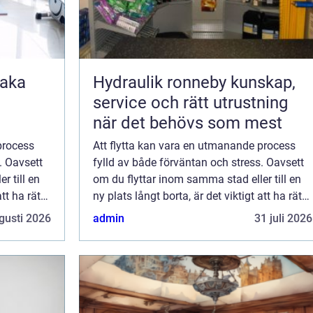
Hydraulik ronneby kunskap,
service och rätt utrustning
när det behövs som mest
process
Att flytta kan vara en utmanande process
. Oavsett
fylld av både förväntan och stress. Oavsett
r till en
om du flyttar inom samma stad eller till en
tt ha rätt
ny plats långt borta, är det viktigt att ha rätt
stöd för att göra öv...
gusti 2026
admin
31 juli 2026