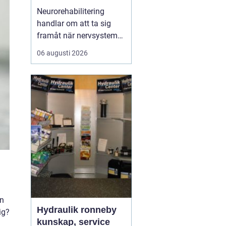
ryggmärgsskador
Neurorehabilitering
handlar om att ta sig
framåt när nervsystemet
har skadats eller
06 augusti 2026
påverkats av sjukdom.
Målet är att återfå
funktion, stärka det som
fortfarande fungerar och
skapa nya strategier för
vardagen. Med rätt stöd,
tillräcklig träning och ...
en
Hydraulik ronneby
ig?
kunskap, service