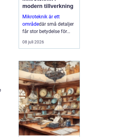
modern tillverkning
Mikroteknik är ett
område
där små detaljer
får stor betydelse för
helheten. När
08 juli 2026
komponenter blir mindre,
toleranserna snäva...
e