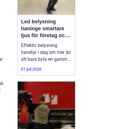
Led belysning
haninge smartare
ljus för företag och
fastigheter
Effektiv belysning
handlar i dag om mer än
att bara byta en gammal
ar
armatur mot en ny.
01 juli 2026
Företag,
bostadsrättsföreningar
ak
och fastighetsägare i
t
Haninge söker lösningar
som sänker
energikostnader, ger
bättre arbetsmiljö och
kräver minimalt
underhåll.