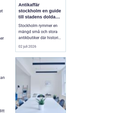
Antikaffär
stockholm en guide
et
till stadens dolda
skatter
Stockholm rymmer en
mängd små och stora
antikbutiker där historia,
ser
hantverk och personlig
02 juli 2026
stil möts. För många
handlar ett besök i en
Antikaffär Stockholm
lika mycket om känslan
som om själva köpet.
kan
Doften a...
itt