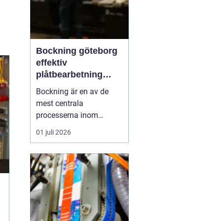
Bockning göteborg
effektiv
plåtbearbetning
med precision
Bockning är en av de
mest centrala
processerna inom
modern plåtbearbetning.
01 juli 2026
I en industriregion som
Göteborg, där både
marin, fordons- och
byggsektor är starka,
spelar väl utförd
bockning en avgörande
roll för allt från räcken