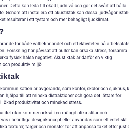
r. Detta kan leda till ökad ljudnivå och gör det svårt att hålla
e. Genom att installera ett akustiktak kan dessa ljudvågor iställ
ket resulterar i ett tystare och mer behagligt ljudklimat.
t?
örande för både välbefinnandet och effektiviteten på arbetsplat
n. Forskning har påvisat att buller kan orsaka stress, försämra
rka fysisk hälsa negativt. Akustiktak är därför en viktig
 och produktiv miljö.
iktak
h kommunikation är avgörande, som kontor, skolor och sjukhus, 
n hjälpa till att minska distraktioner och göra det lättare för
till ökad produktivitet och minskad stress.
nalitet utan kommer också i en mängd olika stilar och
reras i befintliga designkoncept eller användas som ett estetiskt
ika texturer, färger och mönster för att anpassa taket efter just d