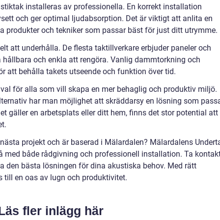
stiktak installeras av professionella. En korrekt installation
sett och ger optimal ljudabsorption. Det är viktigt att anlita en
lka produkter och tekniker som passar bäst för just ditt utrymme.
elt att underhålla. De flesta taktillverkare erbjuder paneler och
a hållbara och enkla att rengöra. Vanlig dammtorkning och
 att behålla takets utseende och funktion över tid.
t val för alla som vill skapa en mer behaglig och produktiv miljö.
ternativ har man möjlighet att skräddarsy en lösning som pass
et gäller en arbetsplats eller ditt hem, finns det stor potential att
t.
t nästa projekt och är baserad i Mälardalen? Mälardalens Undert
å med både rådgivning och professionell installation. Ta kontak
itta den bästa lösningen för dina akustiska behov. Med rätt
till en oas av lugn och produktivitet.
Läs fler inlägg här