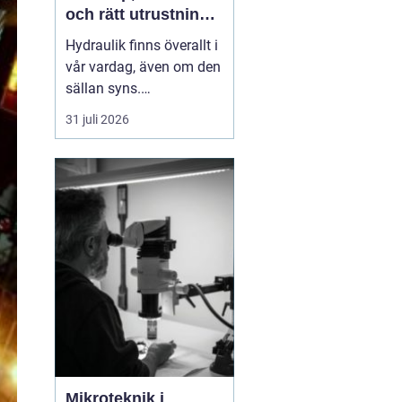
och rätt utrustning
när det behövs som
Hydraulik finns överallt i
mest
vår vardag, även om den
sällan syns.
Skogsmaskiner,
31 juli 2026
lantbruksmaskiner,
entreprenadfordon,
industrilinjer och sågverk
är alla beroende av
välfungerande
hydrauliska system. När
en slang brister eller en
cylinder läcker stanna...
Mikroteknik i