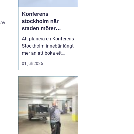
Konferens
stockholm när
 av
staden möter
skärgård och
Att planera en Konferens
landsbygd
Stockholm innebär långt
mer än att boka ett
mötesrum och ordna
01 juli 2026
fika. Företag söker idag
miljöer som skapar
fokus, ger energi och
stärker relationer i
gruppen. Många märker
också att de mest
givande samtalen
uppstår en bit bor...