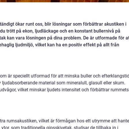
tändigt ökar runt oss, blir lösningar som förbättrar akustiken i
 du trött på ekon, ljudläckage och en konstant bullernivå på
ak kan vara lösningen på dina problem. De är utformade för at
glig ljudmiljö, vilket kan ha en positiv effekt på allt från
om är speciellt utformad för att minska buller och efterklangstid
v ljudabsorberande material som mineralull, glasull eller skum.
dvågor, vilket minskar ljudets intensitet och förbättrar rummets
tra rumsakustiken, vilket är förmågan hos ett utrymme att hant
ytor, som traditionella gipsskivetak, studsar de tillbaka in i