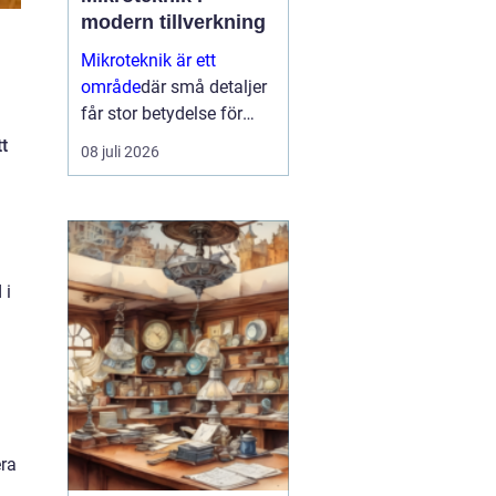
modern tillverkning
Mikroteknik är ett
område
där små detaljer
får stor betydelse för
helheten. När
t
08 juli 2026
komponenter blir mindre,
toleranserna snäva...
 i
era