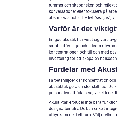
rummet och skapar ekon och reflektione
konversationer eller fokusera på arbet
absorberas och effektivt ”sväljas”, vil
Varför är det viktig
En god akustik har visat sig vara avg
samt i offentliga och privata utrymme
koncentrationen och till och med påve
investering för att skapa en hälsosam
Fördelar med Akust
I arbetsmiljöer där koncentration oc
akustiktak göra en stor skillnad. De ka
personalen att fokusera, vilket leder 
Akustiktak erbjuder inte bara funktio
designalternativ. De kan enkelt integ
uttrycksmedel i ett rum. Välj mellan ol