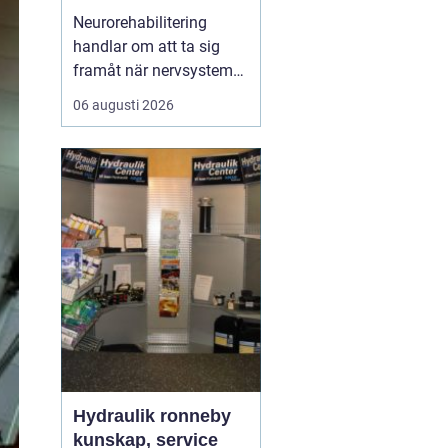
ryggmärgsskador
Neurorehabilitering
handlar om att ta sig
framåt när nervsystemet
har skadats eller
06 augusti 2026
påverkats av sjukdom.
Målet är att återfå
funktion, stärka det som
fortfarande fungerar och
skapa nya strategier för
vardagen. Med rätt stöd,
tillräcklig träning och ...
Hydraulik ronneby
kunskap, service