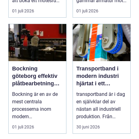
att boka ett mötesrum
gammal armatur mot
och ordna fika.
en ny. Företag, bosta...
01 juli 2026
01 juli 2026
Företa...
Bockning
Transportband i
göteborg effektiv
modern industri
plåtbearbetning
hjärtat i ett
med precision
effektivt flöde
Bockning är en av de
transportband är i dag
mest centrala
en självklar del av
processerna inom
nästan all industriell
modern
produktion. Från
plåtbearbetning. I en
stenbrott och åte...
01 juli 2026
30 juni 2026
industriregion som ...