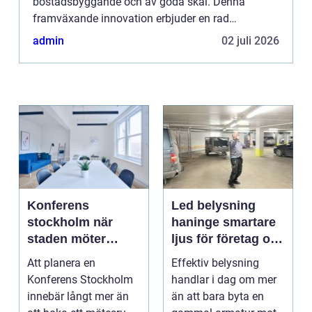
bostadsbyggande och av goda skäl. Denna
framväxande innovation erbjuder en rad
betydande fördelar jämfört med traditionella
admin
02 juli 2026
byggmetoder, int...
Konferens
Led belysning
stockholm när
haninge smartare
staden möter
ljus för företag och
skärgård och
fastigheter
Att planera en
Effektiv belysning
landsbygd
Konferens Stockholm
handlar i dag om mer
innebär långt mer än
än att bara byta en