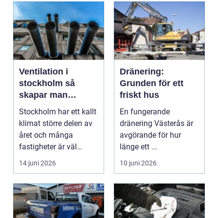
Ventilation i
Dränering:
stockholm så
Grunden för ett
skapar man
friskt hus
hälsosam och
Stockholm har ett kallt
En fungerande
energieffektiv
klimat större delen av
dränering Västerås är
inomhusluft
året och många
avgörande för hur
fastigheter är väl
länge ett ...
isolerade för att s...
14 juni 2026
10 juni 2026