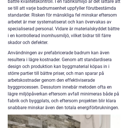
bättre kvalitetskontroll. I en fabriksmiljö är det lättare att
se till att varje badrumsenhet uppfyller förutbestämda
standarder. Risken för mänskliga fel minskar eftersom
arbetet är mer systematiserat och kan övervakas av
specialiserad personal. Vidare är materialskyddet bättre
i en kontrollerad inomhusmiljö, vilket bidrar till färre
skador och defekter.
Användningen av prefabricerade badrum kan även
resultera i lägre kostnader. Genom att standardisera
design och produktion kan byggmaterial köpas in i
större partier till bättre priser, och man sparar på
arbetskostnader genom den effektiviserade
byggprocessen. Dessutom innebär metoden ofta en
lägre miljöpåverkan eftersom avfall minimeras både på
fabrik och byggplats, och eftersom projekten blir klara
snabbare minskar även den totala energiförbrukningen.