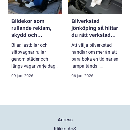
Bildekor som
Bilverkstad
rullande reklam,
jönköping så hittar
skydd och
du rätt verkstad
personlig stil
för din bil
Bilar, lastbilar och
Att välja bilverkstad
släpvagnar rullar
handlar om mer än att
genom städer och
bara boka en tid när en
längs vägar varje dag.
lampa tänds i
De passerar
instrumentpanelen....
09 juni 2026
06 juni 2026
tusentals...
Adress