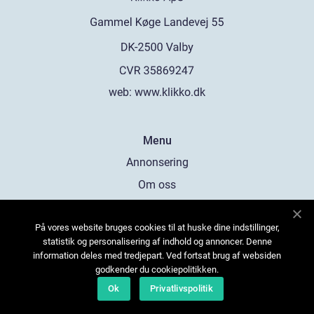
web:
www.klikko.dk
Menu
Annonsering
Om oss
Cookies
På vores website bruges cookies til at huske dine indstillinger,
Kontakta oss
statistik og personalisering af indhold og annoncer. Denne
Sitemap
information deles med tredjepart. Ved fortsat brug af websiden
godkender du cookiepolitikken.
Ok
Privatlivspolitik