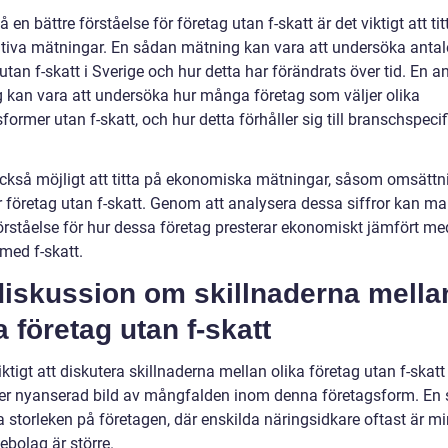
få en bättre förståelse för företag utan f-skatt är det viktigt att ti
ativa mätningar. En sådan mätning kan vara att undersöka antal
utan f-skatt i Sverige och hur detta har förändrats över tid. En 
 kan vara att undersöka hur många företag som väljer olika
former utan f-skatt, och hur detta förhåller sig till branschspecif
också möjligt att titta på ekonomiska mätningar, såsom omsättn
r företag utan f-skatt. Genom att analysera dessa siffror kan ma
förståelse för hur dessa företag presterar ekonomiskt jämfört me
med f-skatt.
diskussion om skillnaderna mella
a företag utan f-skatt
iktigt att diskutera skillnaderna mellan olika företag utan f-skatt 
er nyanserad bild av mångfalden inom denna företagsform. En 
a storleken på företagen, där enskilda näringsidkare oftast är m
ebolag är större.