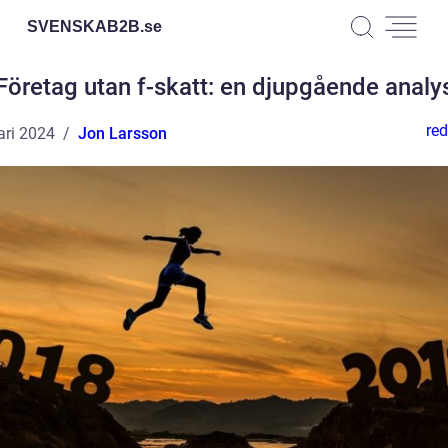
SVENSKAB2B.
se
Företag utan f-skatt: en djupgående analy
red
ari 2024
Jon Larsson