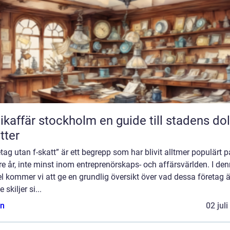
fär stockholm en guide till stadens dolda
tter
tag utan f-skatt” är ett begrepp som har blivit alltmer populärt p
e år, inte minst inom entreprenörskaps- och affärsvärlden. I de
el kommer vi att ge en grundlig översikt över vad dessa företag 
 skiljer si...
n
02 jul