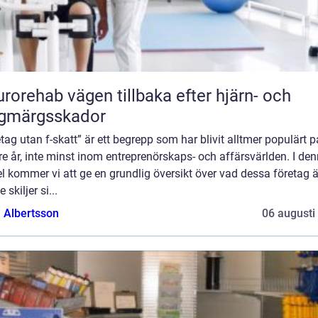
vägen tillbaka efter hjärn- och
ggmärgsskador
tag utan f-skatt” är ett begrepp som har blivit alltmer populärt p
e år, inte minst inom entreprenörskaps- och affärsvärlden. I de
el kommer vi att ge en grundlig översikt över vad dessa företag 
 skiljer si...
a Albertsson
06 augusti