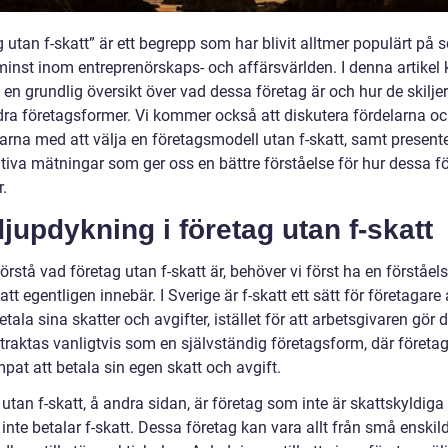
 utan f-skatt” är ett begrepp som har blivit alltmer populärt på 
e minst inom entreprenörskaps- och affärsvärlden. I denna artike
e en grundlig översikt över vad dessa företag är och hur de skiljer
dra företagsformer. Vi kommer också att diskutera fördelarna o
arna med att välja en företagsmodell utan f-skatt, samt present
ativa mätningar som ger oss en bättre förståelse för hur dessa f
.
jupdykning i företag utan f-skatt
förstå vad företag utan f-skatt är, behöver vi först ha en förståels
att egentligen innebär. I Sverige är f-skatt ett sätt för företagare 
etala sina skatter och avgifter, istället för att arbetsgivaren gör d
traktas vanligtvis som en självständig företagsform, där företag
pat att betala sin egen skatt och avgift.
utan f-skatt, å andra sidan, är företag som inte är skattskyldiga
nte betalar f-skatt. Dessa företag kan vara allt från små enskil