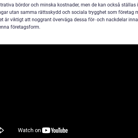
trativa bördor och minska kostnader, men de kan också ställas 
gar utan samma rättsskydd och sociala trygghet som företag m
Det är viktigt att noggrant överväga dessa för- och nackdelar in
denna företagsform.