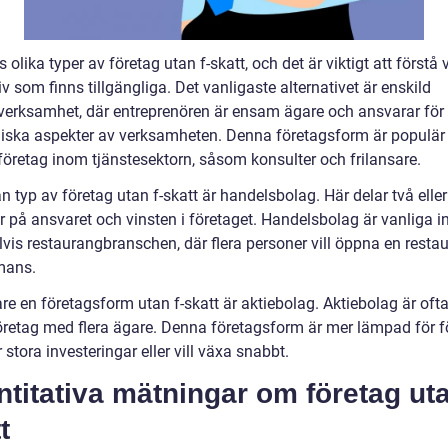
s olika typer av företag utan f-skatt, och det är viktigt att förstå 
iv som finns tillgängliga. Det vanligaste alternativet är enskild
verksamhet, där entreprenören är ensam ägare och ansvarar för 
ska aspekter av verksamheten. Denna företagsform är populär
företag inom tjänstesektorn, såsom konsulter och frilansare.
 typ av företag utan f-skatt är handelsbolag. Här delar två eller 
r på ansvaret och vinsten i företaget. Handelsbolag är vanliga 
vis restaurangbranschen, där flera personer vill öppna en resta
mans.
are en företagsform utan f-skatt är aktiebolag. Aktiebolag är oft
företag med flera ägare. Denna företagsform är mer lämpad för f
stora investeringar eller vill växa snabbt.
titativa mätningar om företag uta
t