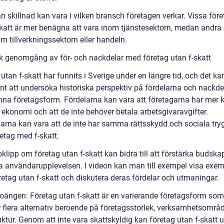
 skillnad kan vara i vilken bransch företagen verkar. Vissa före
skatt är mer benägna att vara inom tjänstesektorn, medan andra
m tillverkningssektorn eller handeln.
sk genomgång av för- och nackdelar med företag utan f-skatt
utan f-skatt har funnits i Sverige under en längre tid, och det ka
ant att undersöka historiska perspektiv på fördelarna och nackd
na företagsform. Fördelarna kan vara att företagarna har mer k
 ekonomi och att de inte behöver betala arbetsgivaravgifter.
arna kan vara att de inte har samma rättsskydd och sociala try
etag med f-skatt.
klipp om företag utan f-skatt kan bidra till att förstärka budska
ra användarupplevelsen. I videon kan man till exempel visa exe
retag utan f-skatt och diskutera deras fördelar och utmaningar.
ängen: Företag utan f-skatt är en varierande företagsform som
r flera alternativ beroende på företagsstorlek, verksamhetsområ
ktur. Genom att inte vara skattskyldig kan företag utan f-skatt 