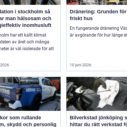
lation i stockholm så
Dränering: Grunden för 
ar man hälsosam och
friskt hus
ieffektiv inomhusluft
En fungerande dränering Vä
olm har ett kallt klimat
är avgörande för hur länge ett
 delen av året och många
heter är väl isolerade för att
i 2026
10 juni 2026
ekor som rullande
Bilverkstad jönköping så
am, skydd och personlig
hittar du rätt verkstad f