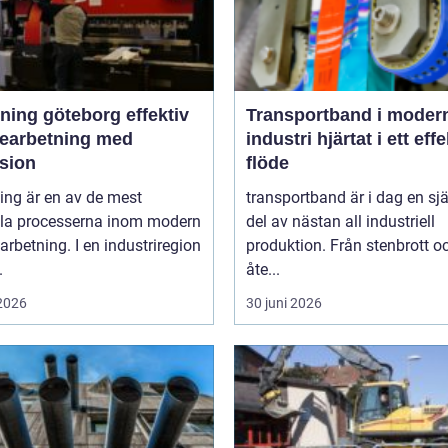
ng göteborg effektiv
Transportband i moder
bearbetning med
industri hjärtat i ett effektivt
ision
flöde
ing är en av de mest
transportband är i dag en sjä
ala processerna inom modern
del av nästan all industriell
arbetning. I en industriregion
produktion. Från stenbrott o
.
åte...
 2026
30 juni 2026