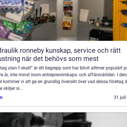
ik ronneby kunskap, service och rätt
ustning när det behövs som mest
tag utan f-skatt” är ett begrepp som har blivit alltmer populärt p
e år, inte minst inom entreprenörskaps- och affärsvärlden. I de
el kommer vi att ge en grundlig översikt över vad dessa företag 
 skiljer si...
n
31 jul