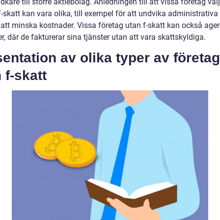
dkare till större aktiebolag. Anledningen till att vissa företag välj
f-skatt kan vara olika, till exempel för att undvika administrativa
ör att minska kostnader. Vissa företag utan f-skatt kan också ag
r, där de fakturerar sina tjänster utan att vara skattskyldiga.
entation av olika typer av företag
 f-skatt