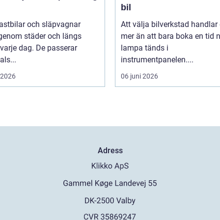
bil
 lastbilar och släpvagnar
Att välja bilverkstad handla
 genom städer och längs
mer än att bara boka en tid 
varje dag. De passerar
lampa tänds i
als...
instrumentpanelen....
i 2026
06 juni 2026
Adress