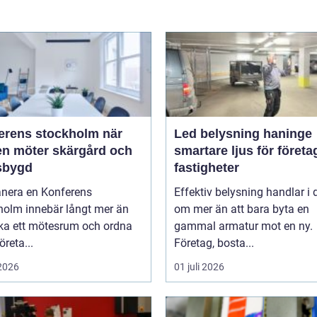
rens stockholm när
Led belysning haninge
en möter skärgård och
smartare ljus för företa
sbygd
fastigheter
anera en Konferens
Effektiv belysning handlar i
holm innebär långt mer än
om mer än att bara byta en
oka ett mötesrum och ordna
gammal armatur mot en ny.
öreta...
Företag, bosta...
 2026
01 juli 2026