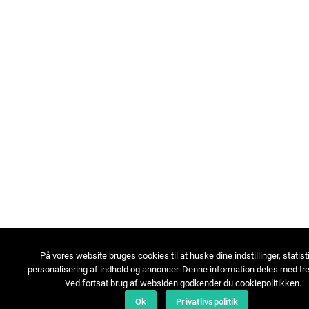
På vores website bruges cookies til at huske dine indstillinger, statist
personalisering af indhold og annoncer. Denne information deles med tre
Ved fortsat brug af websiden godkender du cookiepolitikken.
Ok
Privatlivspolitik