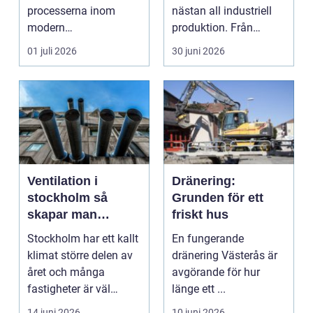
processerna inom
nästan all industriell
modern
produktion. Från
plåtbearbetning. I en
stenbrott och åte...
01 juli 2026
30 juni 2026
industriregion som ...
Ventilation i
Dränering:
stockholm så
Grunden för ett
skapar man
friskt hus
hälsosam och
Stockholm har ett kallt
En fungerande
energieffektiv
klimat större delen av
dränering Västerås är
inomhusluft
året och många
avgörande för hur
fastigheter är väl
länge ett ...
isolerade för att s...
14 juni 2026
10 juni 2026