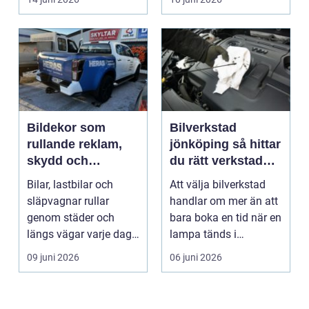
Bildekor som
Bilverkstad
rullande reklam,
jönköping så hittar
skydd och
du rätt verkstad
personlig stil
för din bil
Bilar, lastbilar och
Att välja bilverkstad
släpvagnar rullar
handlar om mer än att
genom städer och
bara boka en tid när en
längs vägar varje dag.
lampa tänds i
De passerar
instrumentpanelen....
09 juni 2026
06 juni 2026
tusentals...