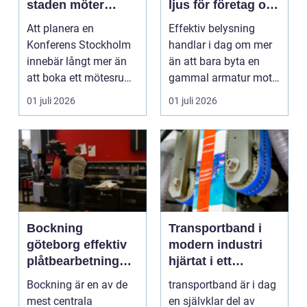
staden möter
ljus för företag och
skärgård och
fastigheter
Att planera en
Effektiv belysning
landsbygd
Konferens Stockholm
handlar i dag om mer
innebär långt mer än
än att bara byta en
att boka ett mötesrum
gammal armatur mot
och ordna fika.
en ny. Företag, bosta...
01 juli 2026
01 juli 2026
Företa...
Bockning
Transportband i
göteborg effektiv
modern industri
plåtbearbetning
hjärtat i ett
med precision
effektivt flöde
Bockning är en av de
transportband är i dag
mest centrala
en självklar del av