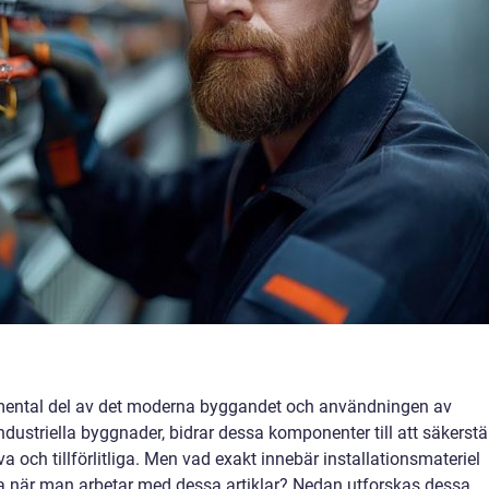
ental del av det moderna byggandet och användningen av
industriella byggnader, bidrar dessa komponenter till att säkerstä
va och tillförlitliga. Men vad exakt innebär installationsmateriel
akta när man arbetar med dessa artiklar? Nedan utforskas dessa