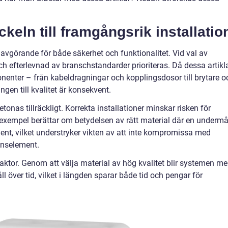
ckeln till framgångsrik installatio
r avgörande för både säkerhet och funktionalitet. Vid val av
och efterlevnad av branschstandarder prioriteras. Då dessa artikl
nenter – från kabeldragningar och kopplingsdosor till brytare o
ningen till kvalitet är konsekvent.
onas tillräckligt. Korrekta installationer minskar risken för
t exempel berättar om betydelsen av rätt material där en undermå
ident, vilket understryker vikten av att inte kompromissa med
ionselement.
faktor. Genom att välja material av hög kvalitet blir systemen me
 över tid, vilket i längden sparar både tid och pengar för