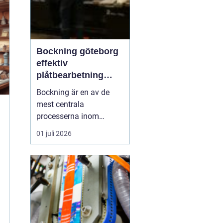
Bockning göteborg
effektiv
plåtbearbetning
med precision
Bockning är en av de
mest centrala
processerna inom
modern plåtbearbetning.
01 juli 2026
I en industriregion som
Göteborg, där både
marin, fordons- och
byggsektor är starka,
spelar väl utförd
bockning en avgörande
roll för allt från räcken