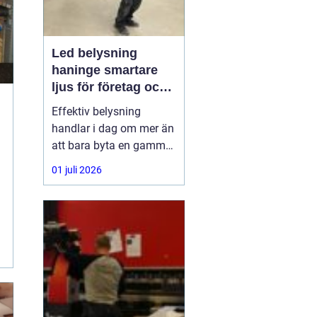
Led belysning
haninge smartare
ljus för företag och
fastigheter
Effektiv belysning
handlar i dag om mer än
att bara byta en gammal
armatur mot en ny.
01 juli 2026
Företag,
bostadsrättsföreningar
och fastighetsägare i
Haninge söker lösningar
som sänker
energikostnader, ger
bättre arbetsmiljö och
kräver minimalt
underhåll.