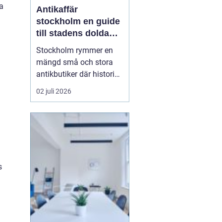
a
Antikaffär
stockholm en guide
till stadens dolda
skatter
Stockholm rymmer en
mängd små och stora
antikbutiker där historia,
hantverk och personlig
02 juli 2026
stil möts. För många
handlar ett besök i en
Antikaffär Stockholm
lika mycket om känslan
som om själva köpet.
Doften a...
s