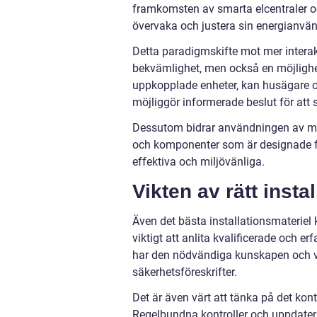
framkomsten av smarta elcentraler o
övervaka och justera sin energianvä
Detta paradigmskifte mot mer intera
bekvämlighet, men också en möjlighet
uppkopplade enheter, kan husägare oc
möjliggör informerade beslut för att 
Dessutom bidrar användningen av mode
och komponenter som är designade för
effektiva och miljövänliga.
Vikten av rätt insta
Även det bästa installationsmateriel k
viktigt att anlita kvalificerade och er
har den nödvändiga kunskapen och verk
säkerhetsföreskrifter.
Det är även värt att tänka på det kon
Regelbundna kontroller och uppdaterin