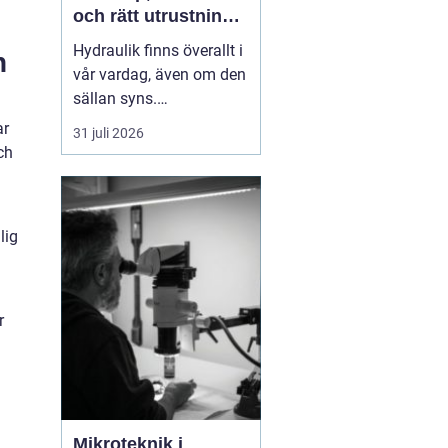
och rätt utrustning
när det behövs som
Hydraulik finns överallt i
n
mest
vår vardag, även om den
sällan syns.
Skogsmaskiner,
ar
31 juli 2026
lantbruksmaskiner,
ch
entreprenadfordon,
industrilinjer och sågverk
är alla beroende av
lig
välfungerande
hydrauliska system. När
en slang brister eller en
cylinder läcker stanna...
r
Mikroteknik i