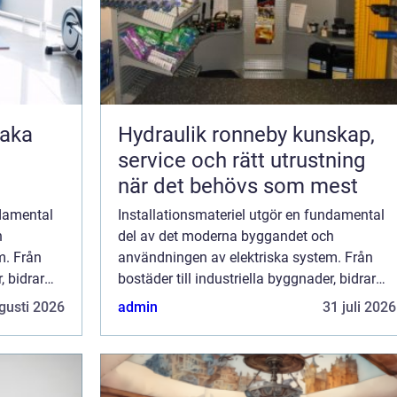
Hydraulik ronneby kunskap,
service och rätt utrustning
när det behövs som mest
ndamental
Installationsmateriel utgör en fundamental
h
del av det moderna byggandet och
m. Från
användningen av elektriska system. Från
, bidrar
bostäder till industriella byggnader, bidrar
lla att
dessa komponenter till att säkerställa att
gusti 2026
admin
31 juli 2026
elektriska syst...