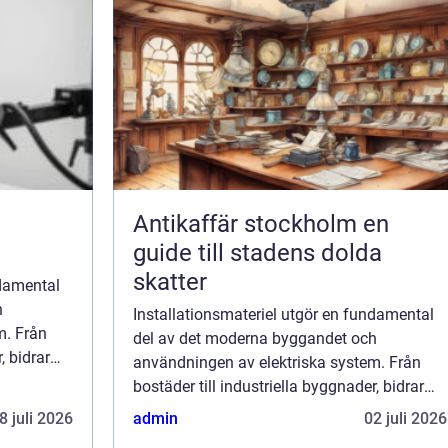
Antikaffär stockholm en
guide till stadens dolda
skatter
ndamental
h
Installationsmateriel utgör en fundamental
m. Från
del av det moderna byggandet och
, bidrar
användningen av elektriska system. Från
lla att
bostäder till industriella byggnader, bidrar
dessa komponenter till att säkerställa att
8 juli 2026
admin
02 juli 2026
elektriska syst...