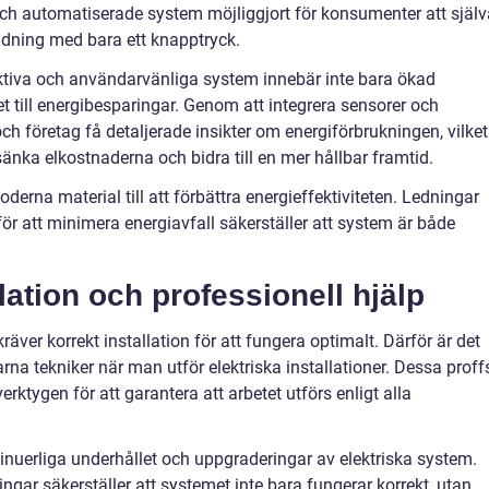
ch automatiserade system möjliggjort för konsumenter att själv
ndning med bara ett knapptryck.
ktiva och användarvänliga system innebär inte bara ökad
 till energibesparingar. Genom att integrera sensorer och
h företag få detaljerade insikter om energiförbrukningen, vilket
sänka elkostnaderna och bidra till en mer hållbar framtid.
rna material till att förbättra energieffektiviteten. Ledningar
 att minimera energiavfall säkerställer att system är både
llation och professionell hjälp
räver korrekt installation för att fungera optimalt. Därför är det
farna tekniker när man utför elektriska installationer. Dessa proff
tygen för att garantera att arbetet utförs enligt alla
tinuerliga underhållet och uppgraderingar av elektriska system.
gar säkerställer att systemet inte bara fungerar korrekt, utan