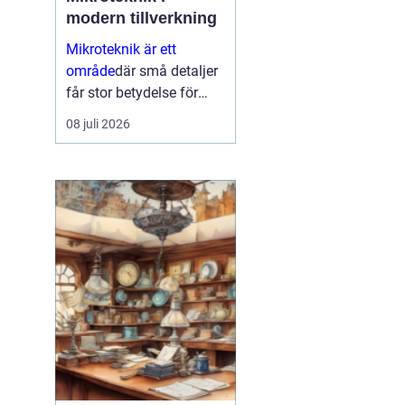
modern tillverkning
Mikroteknik är ett
område
där små detaljer
får stor betydelse för
helheten. När
08 juli 2026
komponenter blir mindre,
toleranserna snäva...