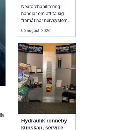
ryggmärgsskador
Neurorehabilitering
handlar om att ta sig
framåt när nervsystemet
har skadats eller
06 augusti 2026
påverkats av sjukdom.
Målet är att återfå
funktion, stärka det som
fortfarande fungerar och
skapa nya strategier för
vardagen. Med rätt stöd,
tillräcklig träning och ...
lla
Hydraulik ronneby
kunskap, service