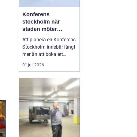
Konferens
stockholm när
staden möter
skärgård och
Att planera en Konferens
landsbygd
Stockholm innebär långt
mer än att boka ett
mötesrum och ordna
01 juli 2026
fika. Företag söker idag
miljöer som skapar
fokus, ger energi och
stärker relationer i
gruppen. Många märker
också att de mest
givande samtalen
uppstår en bit bor...