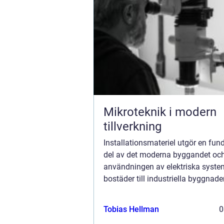
Mikroteknik i modern
tillverkning
Installationsmateriel utgör en fu
del av det moderna byggandet oc
användningen av elektriska syste
bostäder till industriella byggnader
dessa komponenter till att säkerstä
elektriska syst...
Tobias Hellman
0