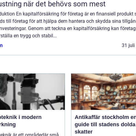
ustning när det behövs som mest
duktion En kapitalförsäkring för företag är en finansiell produkt
ds till företag för att hjälpa dem hantera och skydda sina tillgå
nvesteringar. Genom att teckna en kapitalförsäkring kan företag
ställa en trygg och stabil...
n
31 jul
oteknik i modern
Antikaffär stockholm en
erkning
guide till stadens dolda
skatter
teknik är ett områdedär små