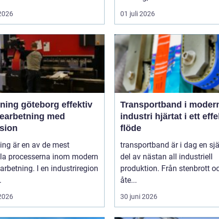
 2026
01 juli 2026
ng göteborg effektiv
Transportband i moder
bearbetning med
industri hjärtat i ett effektivt
ision
flöde
ing är en av de mest
transportband är i dag en sjä
ala processerna inom modern
del av nästan all industriell
arbetning. I en industriregion
produktion. Från stenbrott o
.
åte...
 2026
30 juni 2026