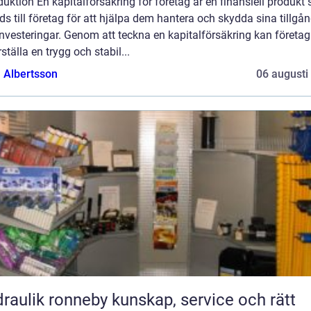
duktion En kapitalförsäkring för företag är en finansiell produkt
ds till företag för att hjälpa dem hantera och skydda sina tillgå
nvesteringar. Genom att teckna en kapitalförsäkring kan företag
ställa en trygg och stabil...
a Albertsson
06 augusti
ik ronneby kunskap, service och rätt