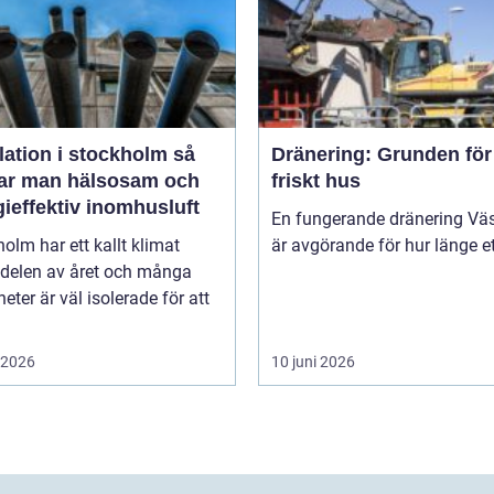
lation i stockholm så
Dränering: Grunden för 
ar man hälsosam och
friskt hus
ieffektiv inomhusluft
En fungerande dränering Vä
olm har ett kallt klimat
är avgörande för hur länge ett
 delen av året och många
heter är väl isolerade för att
i 2026
10 juni 2026