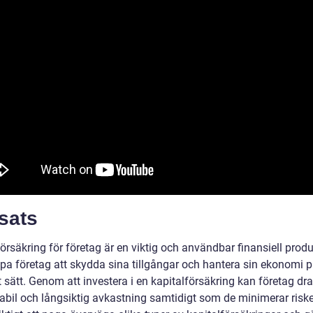
sats
örsäkring för företag är en viktig och användbar finansiell prod
lpa företag att skydda sina tillgångar och hantera sin ekonomi p
t sätt. Genom att investera i en kapitalförsäkring kan företag dra
tabil och långsiktig avkastning samtidigt som de minimerar risk