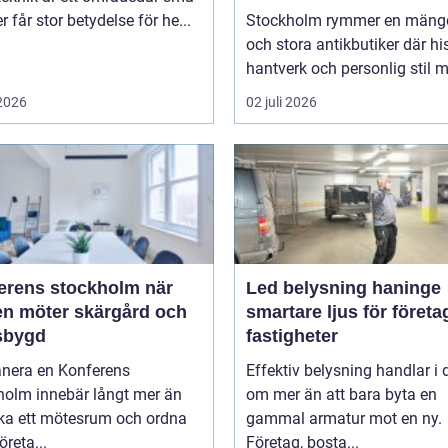
er får stor betydelse för he...
Stockholm rymmer en mäng
och stora antikbutiker där his
hantverk och personlig stil mö
 2026
02 juli 2026
rens stockholm när
Led belysning haninge
en möter skärgård och
smartare ljus för företa
sbygd
fastigheter
anera en Konferens
Effektiv belysning handlar i
holm innebär långt mer än
om mer än att bara byta en
oka ett mötesrum och ordna
gammal armatur mot en ny.
öreta...
Företag, bosta...