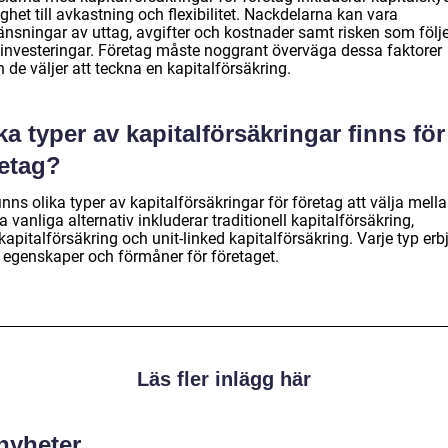
ghet till avkastning och flexibilitet. Nackdelarna kan vara
änsningar av uttag, avgifter och kostnader samt risken som följe
investeringar. Företag måste noggrant överväga dessa faktorer
 de väljer att teckna en kapitalförsäkring.
ka typer av kapitalförsäkringar finns för
retag?
inns olika typer av kapitalförsäkringar för företag att välja mella
 vanliga alternativ inkluderar traditionell kapitalförsäkring,
apitalförsäkring och unit-linked kapitalförsäkring. Varje typ erb
a egenskaper och förmåner för företaget.
Läs fler inlägg här
 nyheter