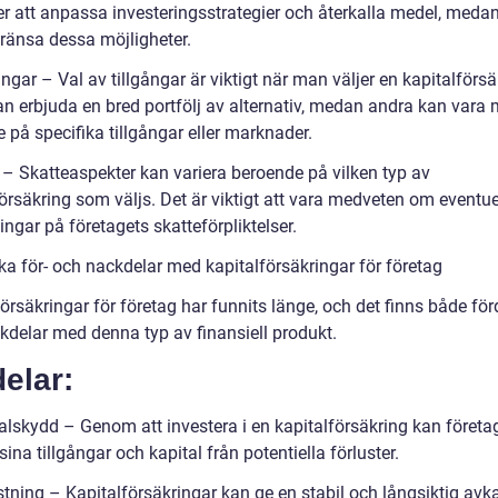
ler att anpassa investeringsstrategier och återkalla medel, meda
ränsa dessa möjligheter.
ångar – Val av tillgångar är viktigt när man väljer en kapitalförsä
an erbjuda en bred portfölj av alternativ, medan andra kan vara 
e på specifika tillgångar eller marknader.
t – Skatteaspekter kan variera beroende på vilken typ av
örsäkring som väljs. Det är viktigt att vara medveten om eventue
ngar på företagets skatteförpliktelser.
ka för- och nackdelar med kapitalförsäkringar för företag
örsäkringar för företag har funnits länge, och det finns både för
kdelar med denna typ av finansiell produkt.
elar:
talskydd – Genom att investera i en kapitalförsäkring kan företa
ina tillgångar och kapital från potentiella förluster.
stning – Kapitalförsäkringar kan ge en stabil och långsiktig avk