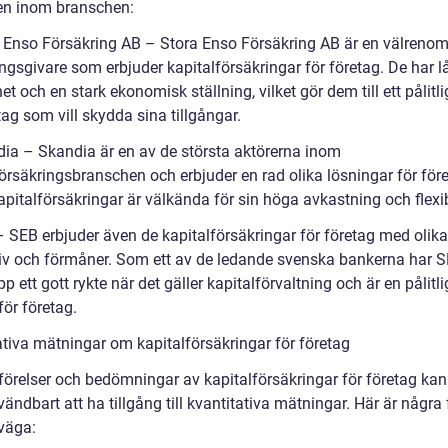
en inom branschen:
a Enso Försäkring AB – Stora Enso Försäkring AB är en välren
ngsgivare som erbjuder kapitalförsäkringar för företag. De har l
et och en stark ekonomisk ställning, vilket gör dem till ett pålitli
tag som vill skydda sina tillgångar.
dia – Skandia är en av de största aktörerna inom
örsäkringsbranschen och erbjuder en rad olika lösningar för före
pitalförsäkringar är välkända för sin höga avkastning och flexibi
– SEB erbjuder även de kapitalförsäkringar för företag med olika
tiv och förmåner. Som ett av de ledande svenska bankerna har 
p ett gott rykte när det gäller kapitalförvaltning och är en pålitli
för företag.
ativa mätningar om kapitalförsäkringar för företag
förelser och bedömningar av kapitalförsäkringar för företag kan
ändbart att ha tillgång till kvantitativa mätningar. Här är några 
rväga: