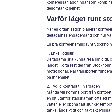
konferensanläggningar som kombinera
genomtänkt helhet.
Varför läget runt st
När en organisation planerar konferen
deltagarnas engagemang och hur väl
En bra konferensmiljö runt Stockholm
1. Enkel logistik
Deltagarna ska kunna resa smidigt, oa
landet. Korta restider från Stockholm 
mötet börjar. När transporten funger
på innehållet.
2. Tydlig kontrast till vardagen
Många vill komma bort från kontorets
en bit utanför stadskärnan ofta ett me
vatten eller öppna fält sjunker tempot
tänka långsiktigt och faktiskt lyssna