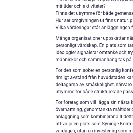
måltider och aktiviteter?
Finns det utrymme för både gemens
Hur ser omgivningen ut finns natur, 
Vilka värderingar står anläggningen f
Många organisationer uppskattar när
personligt värdskap. En plats som ta
ideologier signalerar omtanke och try
människor och sammanhang tas på a
För den som söker en personlig konf
rimligt avstånd från huvudstaden kan 
deltagarna av småskalighet, närvaro 
utrymme för både strukturerade pass 
För företag som vill lägga sin nästa k
övernattning, genomtänkta måltider o
anläggning som kombinerar allt detta
att välja en plats som Syninge Konfer
vardagen, utan en investering som mä