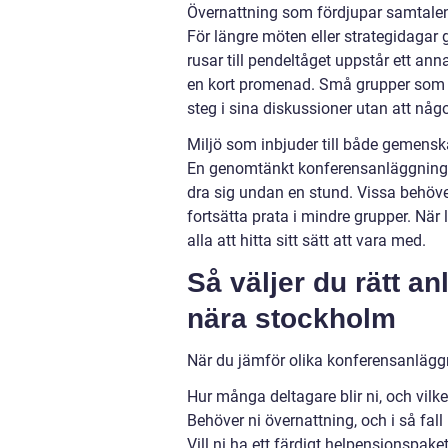
Övernattning som fördjupar samtale
För längre möten eller strategidagar g
rusar till pendeltåget uppstår ett an
en kort promenad. Små grupper som ä
steg i sina diskussioner utan att någ
Miljö som inbjuder till både gemens
En genomtänkt konferensanläggning 
dra sig undan en stund. Vissa behöve
fortsätta prata i mindre grupper. När l
alla att hitta sitt sätt att vara med.
Så väljer du rätt a
nära stockholm
När du jämför olika konferensanläggn
Hur många deltagare blir ni, och vilk
Behöver ni övernattning, och i så fall
Vill ni ha ett färdigt helpensionspake