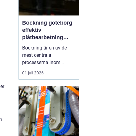
Bockning göteborg
effektiv
plåtbearbetning
med precision
Bockning är en av de
mest centrala
processerna inom
modern plåtbearbetning.
01 juli 2026
I en industriregion som
Göteborg, där både
er
marin, fordons- och
byggsektor är starka,
spelar väl utförd
bockning en avgörande
m
roll för allt från räcken
och kapslingar till ava...