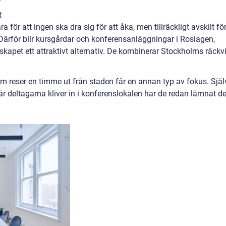
t
ra för att ingen ska dra sig för att åka, men tillräckligt avskilt fö
 Därför blir kursgårdar och konferensanläggningar i Roslagen,
skapet ett attraktivt alternativ. De kombinerar Stockholms räckv
om reser en timme ut från staden får en annan typ av fokus. Själ
r deltagarna kliver in i konferenslokalen har de redan lämnat d