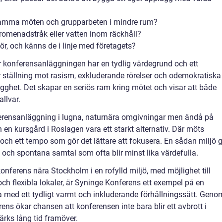
amma möten och grupparbeten i mindre rum?
promenadstråk eller vatten inom räckhåll?
ör, och känns de i linje med företagets?
 konferensanläggningen har en tydlig värdegrund och ett
r ställning mot rasism, exkluderande rörelser och odemokratiska
gghet. Det skapar en seriös ram kring mötet och visar att både
llvar.
erensanläggning i lugna, naturnära omgivningar men ändå på
en kursgård i Roslagen vara ett starkt alternativ. Där möts
och ett tempo som gör det lättare att fokusera. En sådan miljö g
och spontana samtal som ofta blir minst lika värdefulla.
onferens nära Stockholm i en rofylld miljö, med möjlighet till
ch flexibla lokaler, är Syninge Konferens ett exempel på en
 med ett tydligt varmt och inkluderande förhållningssätt. Geno
ens ökar chansen att konferensen inte bara blir ett avbrott i
rks lång tid framöver.