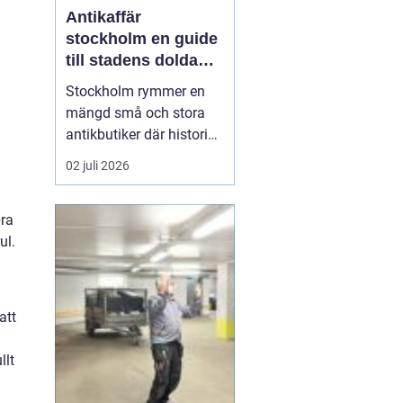
Antikaffär
stockholm en guide
till stadens dolda
skatter
Stockholm rymmer en
mängd små och stora
antikbutiker där historia,
hantverk och personlig
02 juli 2026
stil möts. För många
handlar ett besök i en
bra
Antikaffär Stockholm
ul.
lika mycket om känslan
som om själva köpet.
Doften a...
att
llt