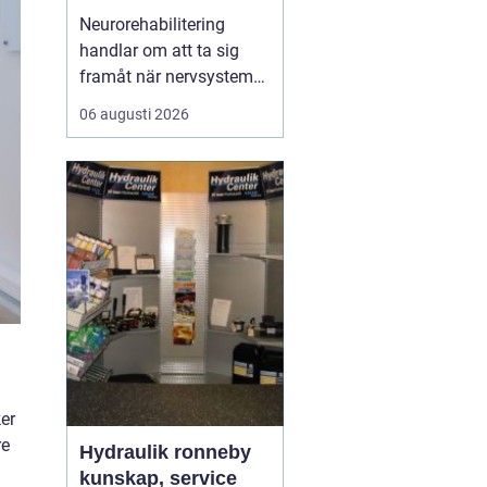
ryggmärgsskador
Neurorehabilitering
handlar om att ta sig
framåt när nervsystemet
har skadats eller
06 augusti 2026
påverkats av sjukdom.
Målet är att återfå
funktion, stärka det som
fortfarande fungerar och
skapa nya strategier för
vardagen. Med rätt stöd,
tillräcklig träning och ...
er
re
Hydraulik ronneby
kunskap, service