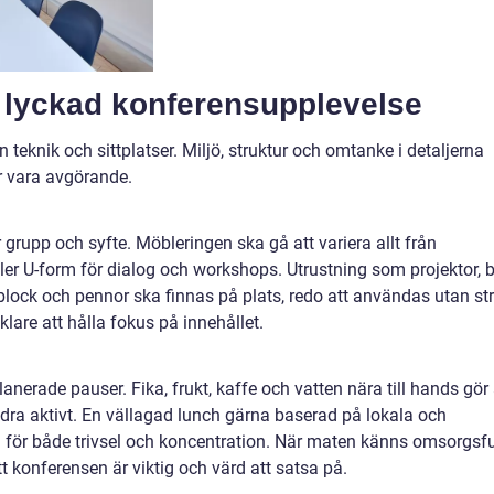
 lyckad konferensupplevelse
teknik och sittplatser. Miljö, struktur och omtanke i detaljerna
ar vara avgörande.
grupp och syfte. Möbleringen ska gå att variera allt från
 eller U-form för dialog och workshops. Utrustning som projektor, 
 block och pennor ska finnas på plats, redo att användas utan str
klare att hålla fokus på innehållet.
nerade pauser. Fika, frukt, kaffe och vatten nära till hands gör 
idra aktivt. En vällagad lunch gärna baserad på lokala och
d för både trivsel och koncentration. När maten känns omsorgsfu
tt konferensen är viktig och värd att satsa på.