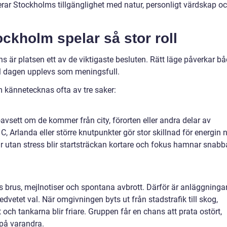
r Stockholms tillgänglighet med natur, personligt värdskap o
ockholm spelar så stor roll
s är platsen ett av de viktigaste besluten. Rätt läge påverkar b
 dagen upplevs som meningsfull.
 kännetecknas ofta av tre saker:
vsett om de kommer från city, förorten eller andra delar av
C, Arlanda eller större knutpunkter gör stor skillnad för energin 
ar utan stress blir startsträckan kortare och fokus hamnar snabb
 brus, mejlnotiser och spontana avbrott. Därför är anläggninga
dvetet val. När omgivningen byts ut från stadstrafik till skog,
 och tankarna blir friare. Gruppen får en chans att prata ostört,
 på varandra.