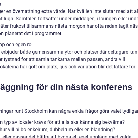
n
er en övernattning extra värde. När kvällen inte slutar med att al
nat lugn. Samtalen fortsätter under middagen, i loungen eller und
ter frukost tillsammans nästa morgon har ofta redan tagit näs
on planerat det i programmet.
kap och egen ro
erbjuder både gemensamma ytor och platser där deltagare kan
r tystnad för att samla tankarna mellan passen, andra vill
okalerna har gott om plats, ljus och variation blir det lättare för
nläggning för din nästa konferens
ingar runt Stockholm kan några enkla frågor göra valet tydligar
en typ av lokaler krävs för att alla ska känna sig bekväma?
 hur vill ni bo enkelrum, dubbelrum eller en blandning?
t, eller passar det bättre att bygga ett eget upplägg med valda