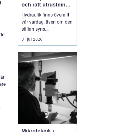
ch
och rätt utrustning
när det behövs som
Hydraulik finns överallt i
mest
vår vardag, även om den
sällan syns.
åde
Skogsmaskiner,
31 juli 2026
lantbruksmaskiner,
entreprenadfordon,
industrilinjer och sågverk
är alla beroende av
välfungerande
när
hydrauliska system. När
are
en slang brister eller en
cylinder läcker stanna...
r
Mikroteknik i