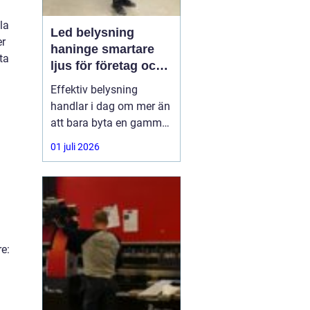
la
Led belysning
er
haninge smartare
ta
ljus för företag och
fastigheter
Effektiv belysning
handlar i dag om mer än
att bara byta en gammal
armatur mot en ny.
01 juli 2026
Företag,
bostadsrättsföreningar
och fastighetsägare i
Haninge söker lösningar
som sänker
energikostnader, ger
e:
bättre arbetsmiljö och
kräver minimalt
underhåll.