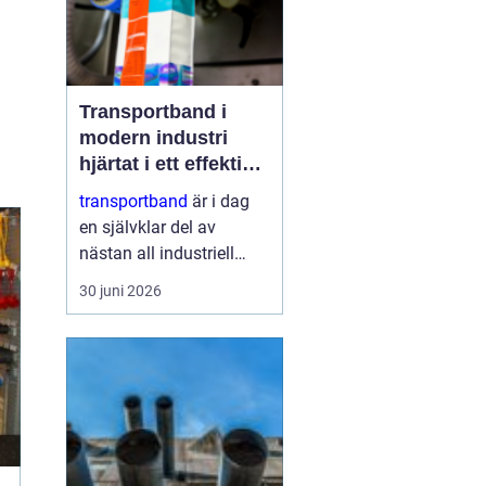
Transportband i
modern industri
hjärtat i ett effektivt
flöde
transportband
är i dag
en självklar del av
nästan all industriell
produktion. Från
30 juni 2026
stenbrott och återvinning
till livsmedel och
logistiklager flyttas
material tyst och
effektivt längs rullande
band. När systemen
funge...