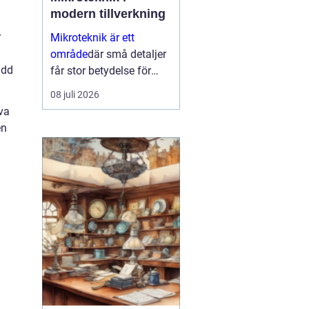
modern tillverkning
r
Mikroteknik är ett
område
där små detaljer
idd
får stor betydelse för
helheten. När
08 juli 2026
komponenter blir mindre,
va
toleranserna snäva...
en