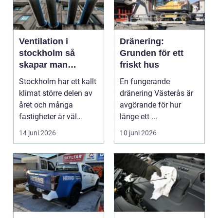
Ventilation i
Dränering:
stockholm så
Grunden för ett
skapar man
friskt hus
hälsosam och
Stockholm har ett kallt
En fungerande
energieffektiv
klimat större delen av
dränering Västerås är
inomhusluft
året och många
avgörande för hur
fastigheter är väl
länge ett ...
isolerade för att s...
14 juni 2026
10 juni 2026