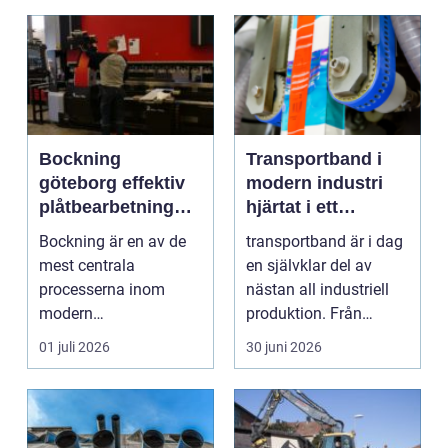
Bockning
Transportband i
göteborg effektiv
modern industri
plåtbearbetning
hjärtat i ett
med precision
effektivt flöde
Bockning är en av de
transportband är i dag
mest centrala
en självklar del av
processerna inom
nästan all industriell
modern
produktion. Från
plåtbearbetning. I en
stenbrott och åte...
01 juli 2026
30 juni 2026
industriregion som ...