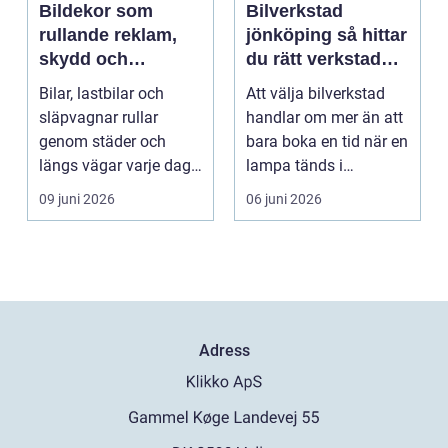
Bildekor som
Bilverkstad
rullande reklam,
jönköping så hittar
skydd och
du rätt verkstad
personlig stil
för din bil
Bilar, lastbilar och
Att välja bilverkstad
släpvagnar rullar
handlar om mer än att
genom städer och
bara boka en tid när en
längs vägar varje dag.
lampa tänds i
De passerar
instrumentpanelen....
09 juni 2026
06 juni 2026
tusentals...
Adress