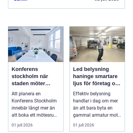
Konferens
Led belysning
stockholm när
haninge smartare
staden möter
ljus för företag och
skärgård och
fastigheter
Att planera en
Effektiv belysning
landsbygd
Konferens Stockholm
handlar i dag om mer
innebär långt mer än
än att bara byta en
att boka ett mötesrum
gammal armatur mot
och ordna fika.
en ny. Företag, bosta...
01 juli 2026
01 juli 2026
Företa...