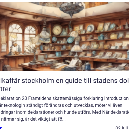
fär stockholm en guide till stadens dolda
tter
eklaration 20 Framtidens skattemässiga förklaring Introduction:
är teknologin ständigt förändras och utvecklas, möter vi även
dringar inom deklarationer och hur de utförs. Med När deklarat
närmar sig, är det viktigt att fö...
n
02 jul