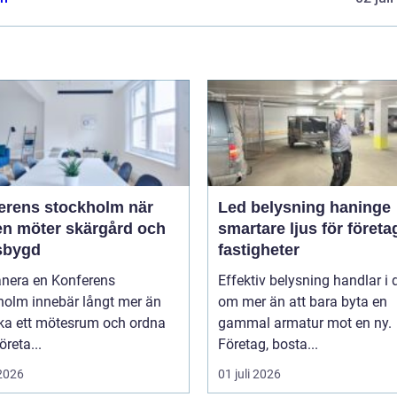
rens stockholm när
Led belysning haninge
en möter skärgård och
smartare ljus för företa
sbygd
fastigheter
anera en Konferens
Effektiv belysning handlar i
holm innebär långt mer än
om mer än att bara byta en
oka ett mötesrum och ordna
gammal armatur mot en ny.
öreta...
Företag, bosta...
 2026
01 juli 2026