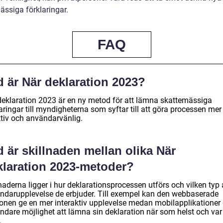
ässiga förklaringar.
FAQ
d är När deklaration 2023?
deklaration 2023 är en ny metod för att lämna skattemässiga
aringar till myndigheterna som syftar till att göra processen mer
ktiv och användarvänlig.
 är skillnaden mellan olika När
klaration 2023-metoder?
naderna ligger i hur deklarationsprocessen utförs och vilken typ
ndarupplevelse de erbjuder. Till exempel kan den webbaserade
ionen ge en mer interaktiv upplevelse medan mobilapplikationer 
ndare möjlighet att lämna sin deklaration när som helst och va
.