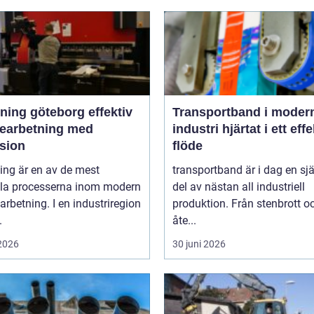
ng göteborg effektiv
Transportband i moder
bearbetning med
industri hjärtat i ett effektivt
ision
flöde
ing är en av de mest
transportband är i dag en sjä
ala processerna inom modern
del av nästan all industriell
arbetning. I en industriregion
produktion. Från stenbrott o
.
åte...
 2026
30 juni 2026