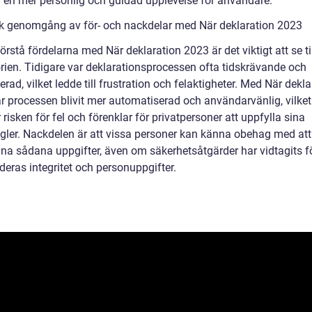
r en mer personlig och guidad upplevelse för användare.
sk genomgång av för- och nackdelar med När deklaration 2023
förstå fördelarna med När deklaration 2023 är det viktigt att se t
orien. Tidigare var deklarationsprocessen ofta tidskrävande och
rad, vilket ledde till frustration och felaktigheter. Med När dekla
 processen blivit mer automatiserad och användarvänlig, vilket i
risken för fel och förenklar för privatpersoner att uppfylla sina
egler. Nackdelen är att vissa personer kan känna obehag med att
na sådana uppgifter, även om säkerhetsåtgärder har vidtagits fö
deras integritet och personuppgifter.