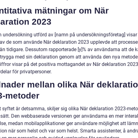
ntitativa mätningar om När
aration 2023
en undersökning utförd av [namn på undersökningsföretag] visar 
% av de som använde När deklaration 2023 upplevde att processe
 än tidigare. Dessutom rapporterade [y]% av användarna att de 
 trygga med sin deklaration genom att använda den nya metode
iffror visar på det positiva mottagandet av När deklaration 202
delar för privatpersoner.
lnader mellan olika När deklarati
3-metoder
t syftet är detsamma, skiljer sig olika När deklaration 2023-meto
a sätt. Den webbaserade versionen ger användarna en mer intera
lse, medan mobilapplikationer ger användare möjlighet att lämn
tion när som helst och var som helst. Smarta assistenter, å andr