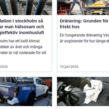
lation i stockholm så
Dränering: Grunden för 
ar man hälsosam och
friskt hus
ieffektiv inomhusluft
En fungerande dränering Vä
olm har ett kallt klimat
är avgörande för hur länge ett
 delen av året och många
heter är väl isolerade för att
i 2026
10 juni 2026