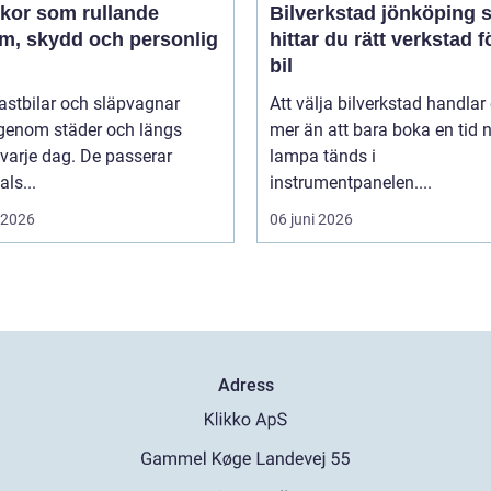
ekor som rullande
Bilverkstad jönköping så
am, skydd och personlig
hittar du rätt verkstad f
bil
 lastbilar och släpvagnar
Att välja bilverkstad handla
 genom städer och längs
mer än att bara boka en tid 
varje dag. De passerar
lampa tänds i
als...
instrumentpanelen....
i 2026
06 juni 2026
Adress