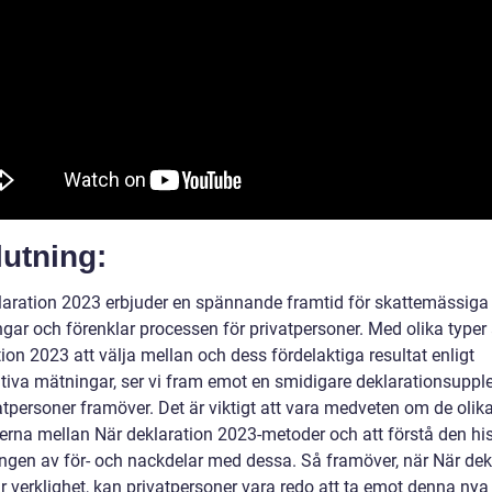
utning:
laration 2023 erbjuder en spännande framtid för skattemässiga
ngar och förenklar processen för privatpersoner. Med olika typer
ion 2023 att välja mellan och dess fördelaktiga resultat enligt
ativa mätningar, ser vi fram emot en smidigare deklarationsuppl
atpersoner framöver. Det är viktigt att vara medveten om de olik
derna mellan När deklaration 2023-metoder och att förstå den hi
ingen av för- och nackdelar med dessa. Så framöver, när När dek
r verklighet, kan privatpersoner vara redo att ta emot denna nya