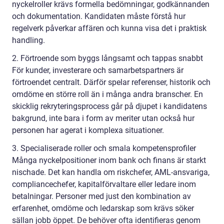
nyckelroller krävs formella bedömningar, godkännanden
och dokumentation. Kandidaten måste förstå hur
regelverk påverkar affären och kunna visa det i praktisk
handling.
2. Förtroende som byggs långsamt och tappas snabbt
För kunder, investerare och samarbetspartners är
förtroendet centralt. Därför spelar referenser, historik och
omdöme en större roll än i många andra branscher. En
skicklig rekryteringsprocess går på djupet i kandidatens
bakgrund, inte bara i form av meriter utan också hur
personen har agerat i komplexa situationer.
3. Specialiserade roller och smala kompetensprofiler
Många nyckelpositioner inom bank och finans är starkt
nischade. Det kan handla om riskchefer, AML-ansvariga,
compliancechefer, kapitalförvaltare eller ledare inom
betalningar. Personer med just den kombination av
erfarenhet, omdöme och ledarskap som krävs söker
sällan jobb öppet. De behöver ofta identifieras genom