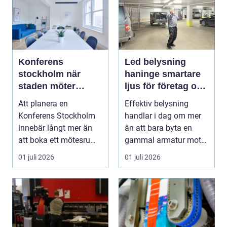
Konferens
Led belysning
stockholm när
haninge smartare
staden möter
ljus för företag och
skärgård och
fastigheter
Att planera en
Effektiv belysning
landsbygd
Konferens Stockholm
handlar i dag om mer
innebär långt mer än
än att bara byta en
att boka ett mötesrum
gammal armatur mot
och ordna fika. Företa...
en ny. Företag, bosta...
01 juli 2026
01 juli 2026