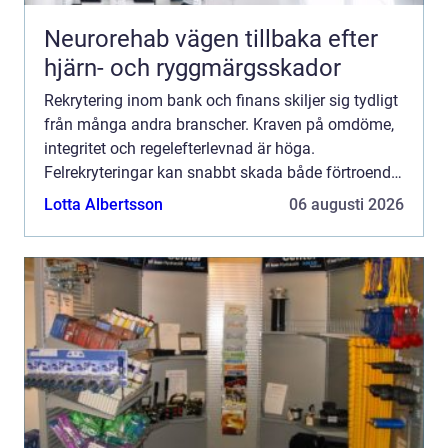
Neurorehab vägen tillbaka efter
hjärn- och ryggmärgsskador
Rekrytering inom bank och finans skiljer sig tydligt
från många andra branscher. Kraven på omdöme,
integritet och regelefterlevnad är höga.
Felrekryteringar kan snabbt skada både förtroende
och affär. Samtidigt förändras marknaden snabbt
Lotta Albertsson
06 augusti 2026
genom digita...