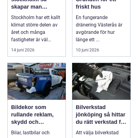
skapar man
friskt hus
hälsosam och
Stockholm har ett kallt
En fungerande
energieffektiv
klimat större delen av
dränering Västerås är
inomhusluft
året och många
avgörande för hur
fastigheter är väl
länge ett ...
isolerade för att s...
14 juni 2026
10 juni 2026
Bildekor som
Bilverkstad
rullande reklam,
jönköping så hittar
skydd och
du rätt verkstad för
personlig stil
din bil
Bilar, lastbilar och
Att välja bilverkstad