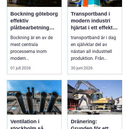
Bockning göteborg
Transportband i
effektiv
modern industri
plåtbearbetning
hjärtat i ett effektivt
med precision
flöde
Bockning är en av de
transportband är i dag
mest centrala
en självklar del av
processerna inom
nästan all industriell
modern
produktion. Från
plåtbearbetning. I en
stenbrott och åte...
01 juli 2026
30 juni 2026
industriregion som ...
Ventilation i
Dränering:
stockholm så
Grunden för ett