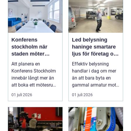
Konferens
Led belysning
stockholm när
haninge smartare
staden möter
ljus för företag och
skärgård och
fastigheter
Att planera en
Effektiv belysning
landsbygd
Konferens Stockholm
handlar i dag om mer
innebär långt mer än
än att bara byta en
att boka ett mötesrum
gammal armatur mot
och ordna fika.
en ny. Företag, bosta...
01 juli 2026
01 juli 2026
Företa...