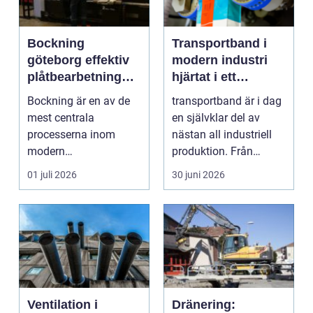
Bockning
Transportband i
göteborg effektiv
modern industri
plåtbearbetning
hjärtat i ett
med precision
effektivt flöde
Bockning är en av de
transportband är i dag
mest centrala
en självklar del av
processerna inom
nästan all industriell
modern
produktion. Från
plåtbearbetning. I en
stenbrott och åte...
01 juli 2026
30 juni 2026
industriregion som ...
Ventilation i
Dränering: