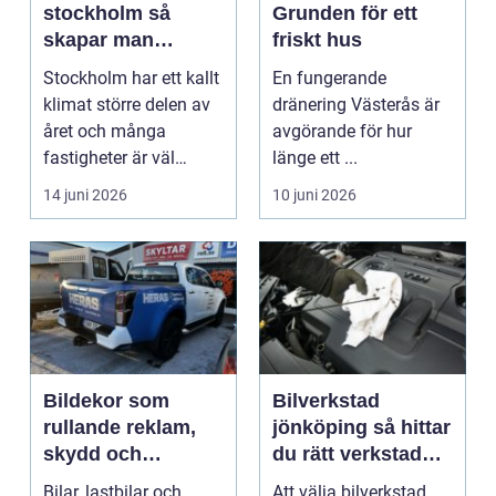
stockholm så
Grunden för ett
skapar man
friskt hus
hälsosam och
Stockholm har ett kallt
En fungerande
energieffektiv
klimat större delen av
dränering Västerås är
inomhusluft
året och många
avgörande för hur
fastigheter är väl
länge ett ...
isolerade för att s...
14 juni 2026
10 juni 2026
Bildekor som
Bilverkstad
rullande reklam,
jönköping så hittar
skydd och
du rätt verkstad
personlig stil
för din bil
Bilar, lastbilar och
Att välja bilverkstad