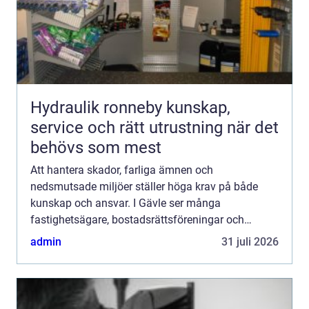
Hydraulik ronneby kunskap,
service och rätt utrustning när det
behövs som mest
Att hantera skador, farliga ämnen och
nedsmutsade miljöer ställer höga krav på både
kunskap och ansvar. I Gävle ser många
fastighetsägare, bostadsrättsföreningar och
företag ett växande behov av professionell
admin
31 juli 2026
sanering från asbest i äldre fastigheter ...