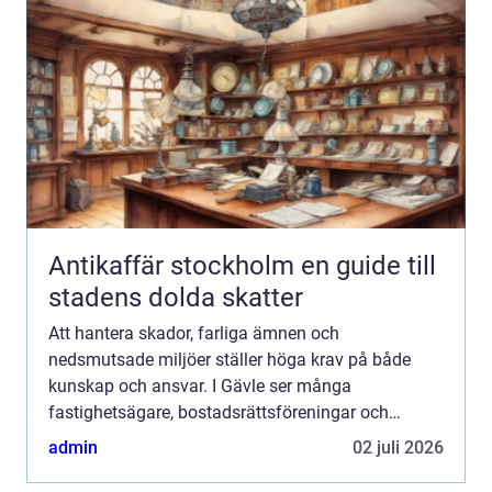
Antikaffär stockholm en guide till
stadens dolda skatter
Att hantera skador, farliga ämnen och
nedsmutsade miljöer ställer höga krav på både
kunskap och ansvar. I Gävle ser många
fastighetsägare, bostadsrättsföreningar och
företag ett växande behov av professionell
admin
02 juli 2026
sanering från asbest i äldre fastigheter ...