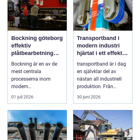
Bockning göteborg
Transportband i
effektiv
modern industri
plåtbearbetning
hjärtat i ett effektivt
med precision
flöde
Bockning är en av de
transportband är i dag
mest centrala
en självklar del av
processerna inom
nästan all industriell
modern
produktion. Från
plåtbearbetning. I en
stenbrott och åte...
01 juli 2026
30 juni 2026
industriregion som ...