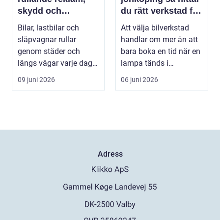
skydd och
du rätt verkstad för
personlig stil
din bil
Bilar, lastbilar och
Att välja bilverkstad
släpvagnar rullar
handlar om mer än att
genom städer och
bara boka en tid när en
längs vägar varje dag.
lampa tänds i
De passerar tusentals...
instrumentpanelen....
09 juni 2026
06 juni 2026
Adress