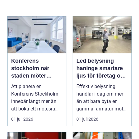
Konferens
Led belysning
stockholm när
haninge smartare
staden möter
ljus för företag och
skärgård och
fastigheter
Att planera en
Effektiv belysning
landsbygd
Konferens Stockholm
handlar i dag om mer
innebär långt mer än
än att bara byta en
att boka ett mötesrum
gammal armatur mot
och ordna fika. Företa...
en ny. Företag, bosta...
01 juli 2026
01 juli 2026