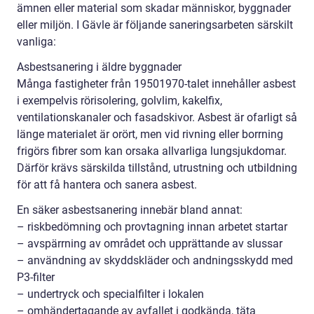
ämnen eller material som skadar människor, byggnader
eller miljön. I Gävle är följande saneringsarbeten särskilt
vanliga:
Asbestsanering i äldre byggnader
Många fastigheter från 19501970-talet innehåller asbest
i exempelvis rörisolering, golvlim, kakelfix,
ventilationskanaler och fasadskivor. Asbest är ofarligt så
länge materialet är orört, men vid rivning eller borrning
frigörs fibrer som kan orsaka allvarliga lungsjukdomar.
Därför krävs särskilda tillstånd, utrustning och utbildning
för att få hantera och sanera asbest.
En säker asbestsanering innebär bland annat:
– riskbedömning och provtagning innan arbetet startar
– avspärrning av området och upprättande av slussar
– användning av skyddskläder och andningsskydd med
P3-filter
– undertryck och specialfilter i lokalen
– omhändertagande av avfallet i godkända, täta