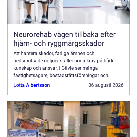
Neurorehab vägen tillbaka efter
hjärn- och ryggmärgsskador
Att hantera skador, farliga ämnen och
nedsmutsade miljöer ställer höga krav på både
kunskap och ansvar. I Gävle ser många
fastighetsägare, bostadsrättsföreningar och
företag ett växande behov av professionell
Lotta Albertsson
06 augusti 2026
sanering från asbest i äldre fastigheter ...