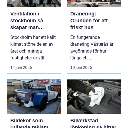
Ventilation i
Dränering:
stockholm så
Grunden för ett
skapar man
friskt hus
hälsosam och
Stockholm har ett kallt
En fungerande
energieffektiv
klimat större delen av
dränering Västerås är
inomhusluft
året och många
avgörande för hur
fastigheter är väl
länge ett ...
isolerade för att s...
14 juni 2026
10 juni 2026
Bildekor som
Bilverkstad
rullande reklam,
jönköping så hittar