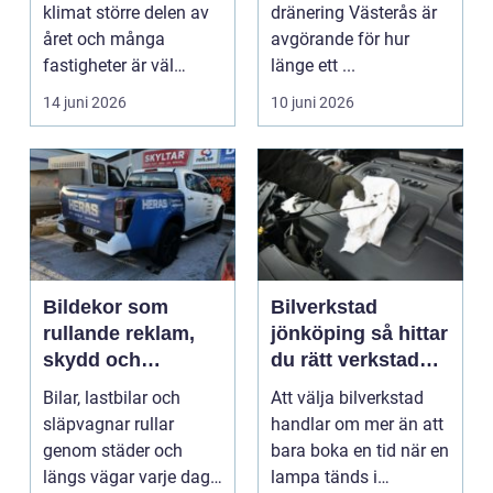
energieffektiv
klimat större delen av
dränering Västerås är
inomhusluft
året och många
avgörande för hur
fastigheter är väl
länge ett ...
isolerade för att s...
14 juni 2026
10 juni 2026
Bildekor som
Bilverkstad
rullande reklam,
jönköping så hittar
skydd och
du rätt verkstad
personlig stil
för din bil
Bilar, lastbilar och
Att välja bilverkstad
släpvagnar rullar
handlar om mer än att
genom städer och
bara boka en tid när en
längs vägar varje dag.
lampa tänds i