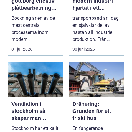
göteborg effektiv
modern industri
plåtbearbetning
hjärtat i ett
med precision
effektivt flöde
Bockning är en av de
transportband är i dag
mest centrala
en självklar del av
processerna inom
nästan all industriell
modern
produktion. Från
plåtbearbetning. I en
stenbrott och åte...
01 juli 2026
30 juni 2026
industriregion som ...
Ventilation i
Dränering:
stockholm så
Grunden för ett
skapar man
friskt hus
hälsosam och
Stockholm har ett kallt
En fungerande