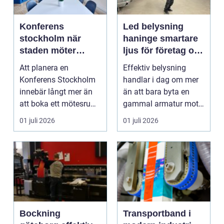
Konferens
Led belysning
stockholm när
haninge smartare
staden möter
ljus för företag och
skärgård och
fastigheter
Att planera en
Effektiv belysning
landsbygd
Konferens Stockholm
handlar i dag om mer
innebär långt mer än
än att bara byta en
att boka ett mötesrum
gammal armatur mot
och ordna fika.
en ny. Företag, bosta...
01 juli 2026
01 juli 2026
Företa...
Bockning
Transportband i