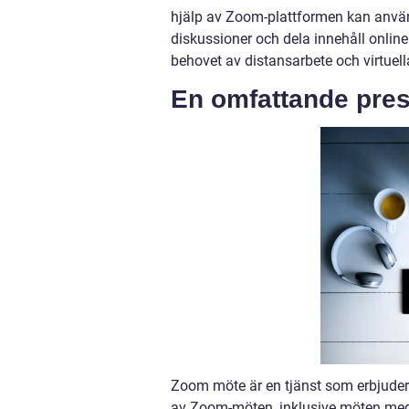
hjälp av Zoom-plattformen kan använda
diskussioner och dela innehåll online
behovet av distansarbete och virtuel
En omfattande pres
Zoom möte är en tjänst som erbjuder ol
av Zoom-möten, inklusive möten med