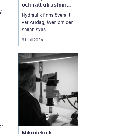
och rätt utrustning
när det behövs som
då
Hydraulik finns överallt i
mest
vår vardag, även om den
sällan syns.
Skogsmaskiner,
31 juli 2026
lantbruksmaskiner,
entreprenadfordon,
industrilinjer och sågverk
är alla beroende av
välfungerande
hydrauliska system. När
en slang brister eller en
cylinder läcker stanna...
er
Mikroteknik i