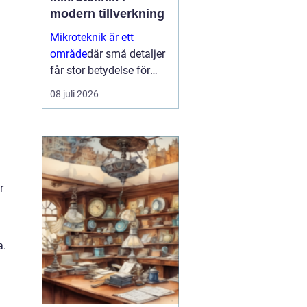
modern tillverkning
Mikroteknik är ett
område
där små detaljer
får stor betydelse för
helheten. När
08 juli 2026
komponenter blir mindre,
toleranserna snäva...
r
a.