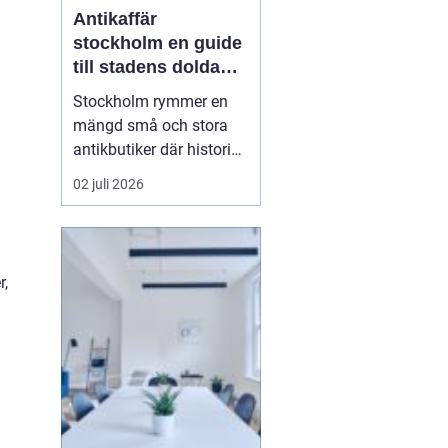
Antikaffär
stockholm en guide
till stadens dolda
skatter
Stockholm rymmer en
mängd små och stora
antikbutiker där historia,
hantverk och personlig
02 juli 2026
stil möts. För många
handlar ett besök i en
Antikaffär Stockholm
lika mycket om känslan
r,
som om själva köpet.
Doften a...