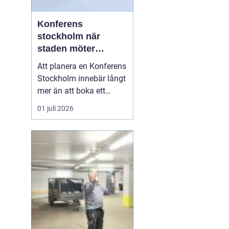
Konferens
stockholm när
staden möter
skärgård och
Att planera en Konferens
landsbygd
Stockholm innebär långt
mer än att boka ett
mötesrum och ordna
01 juli 2026
fika. Företag söker idag
miljöer som skapar
fokus, ger energi och
stärker relationer i
gruppen. Många märker
också att de mest
givande samtalen
uppstår en bit bor...