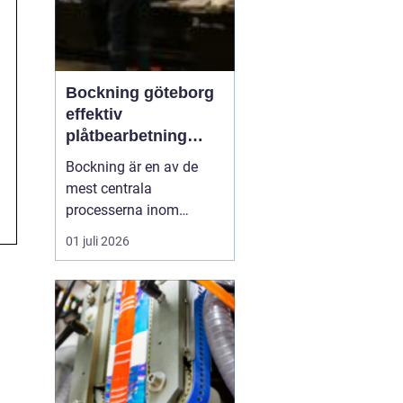
Bockning göteborg
effektiv
plåtbearbetning
med precision
Bockning är en av de
mest centrala
processerna inom
modern plåtbearbetning.
01 juli 2026
I en industriregion som
Göteborg, där både
marin, fordons- och
byggsektor är starka,
spelar väl utförd
bockning en avgörande
roll för allt från räcken