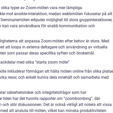
olika typer av Zoom-möten vara mer lämpliga.
te mot ansikte-interaktion, medan webbmöten fokuserar på att
Seminariemöten erbjuder möjlighet till stora gruppinteraktioner,
ch kan vara användbara för snabb kommunikation och
möjligheterna att anpassa Zoom-möten efter behov är stora. Med
et att loopa in externa deltagare och användning av virtuella
en som passar deras specifika syften och önskemål.
nackdelar med olika ”starta zoom möte”
 inkluderar förmågan att hålla möten online från olika platse
vika resor, och enkelt kunna dela innehåll och samarbeta med
r säkerhetsrisker och integritetsfrågor som har
tiden har det funnits rapporter om ”zoombombing”, där
 och stör diskussionen. Det är också viktigt att notera att vissa
med att ansluta till möten, vilket kan minska produktiviteten.