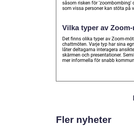
såsom risken för 'zoombombing' d
som vissa personer kan stöta på vi
Vilka typer av Zoom-
Det finns olika typer av Zoom-mö
chattmöten. Varje typ har sina 
låter deltagarna interagera ansik
skärmen och presentationer. Semin
mer informella för snabb kommuni
Fler nyheter