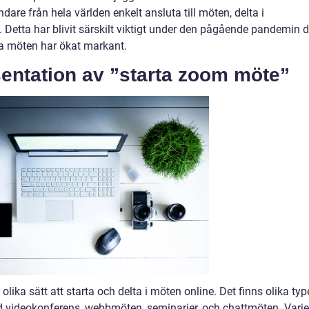
re från hela världen enkelt ansluta till möten, delta i
. Detta har blivit särskilt viktigt under den pågående pandemin 
la möten har ökat markant.
entation av ”starta zoom möte”
ika sätt att starta och delta i möten online. Det finns olika typ
 videokonferens, webbmöten, seminarier, och chattmöten. Varje