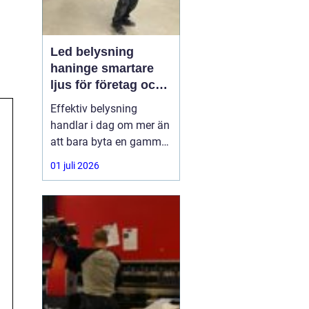
Led belysning
haninge smartare
ljus för företag och
fastigheter
Effektiv belysning
handlar i dag om mer än
att bara byta en gammal
armatur mot en ny.
01 juli 2026
Företag,
bostadsrättsföreningar
och fastighetsägare i
Haninge söker lösningar
som sänker
energikostnader, ger
bättre arbetsmiljö och
kräver minimalt
underhåll.