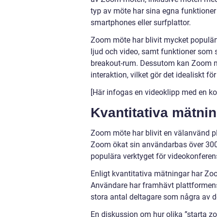
typ av möte har sina egna funktione
smartphones eller surfplattor.
Zoom möte har blivit mycket populärt
ljud och video, samt funktioner som s
breakout-rum. Dessutom kan Zoom möt
interaktion, vilket gör det idealiskt 
[Här infogas en videoklipp med en k
Kvantitativa mätni
Zoom möte har blivit en välanvänd pla
Zoom ökat sin användarbas över 300
populära verktyget för videokonferen
Enligt kvantitativa mätningar har Z
Användare har framhävt plattformens
stora antal deltagare som några av 
En diskussion om hur olika ”starta zo