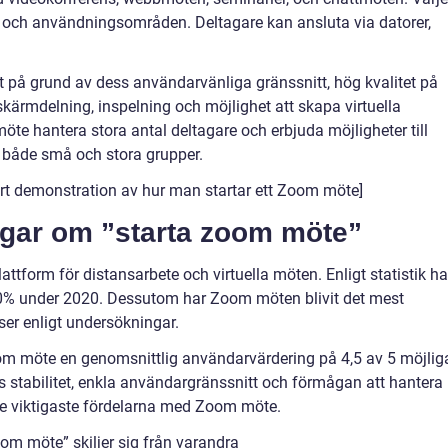
r och användningsområden. Deltagare kan ansluta via datorer,
 på grund av dess användarvänliga gränssnitt, hög kvalitet på
kärmdelning, inspelning och möjlighet att skapa virtuella
e hantera stora antal deltagare och erbjuda möjligheter till
för både små och stora grupper.
ort demonstration av hur man startar ett Zoom möte]
ngar om ”starta zoom möte”
ttform för distansarbete och virtuella möten. Enligt statistik ha
% under 2020. Dessutom har Zoom möten blivit det mest
ser enligt undersökningar.
oom möte en genomsnittlig användarvärdering på 4,5 av 5 möjlig
 stabilitet, enkla användargränssnitt och förmågan att hantera
de viktigaste fördelarna med Zoom möte.
om möte” skiljer sig från varandra