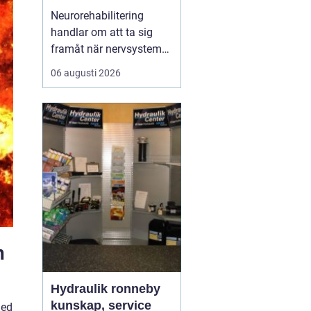
ryggmärgsskador
Neurorehabilitering
handlar om att ta sig
framåt när nervsystemet
har skadats eller
06 augusti 2026
påverkats av sjukdom.
Målet är att återfå
funktion, stärka det som
fortfarande fungerar och
skapa nya strategier för
vardagen. Med rätt stöd,
tillräcklig träning och ...
m
Hydraulik ronneby
kunskap, service
Med