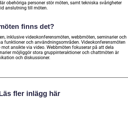
är obehöriga personer stör möten, samt tekniska svårigheter
d anslutning till möten.
möten finns det?
ten, inklusive videokonferensmöten, webbmöten, seminarier och
egna funktioner och användningsområden. Videokonferensmöten
te mot ansikte via video. Webbmöten fokuserar på att dela
arier möjliggör stora gruppinteraktioner och chattmöten är
kation och diskussioner.
Läs fler inlägg här