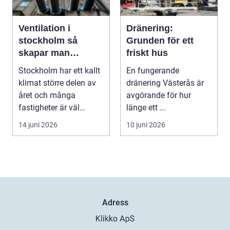
Ventilation i
Dränering:
stockholm så
Grunden för ett
skapar man
friskt hus
hälsosam och
Stockholm har ett kallt
En fungerande
energieffektiv
klimat större delen av
dränering Västerås är
inomhusluft
året och många
avgörande för hur
fastigheter är väl
länge ett ...
isolerade för att s...
14 juni 2026
10 juni 2026
Adress