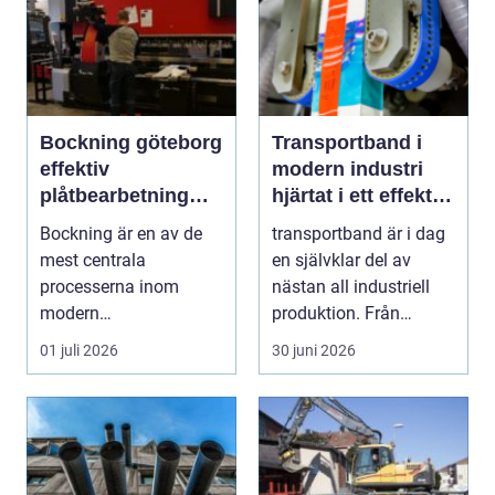
Bockning göteborg
Transportband i
effektiv
modern industri
plåtbearbetning
hjärtat i ett effektivt
med precision
flöde
Bockning är en av de
transportband är i dag
mest centrala
en självklar del av
processerna inom
nästan all industriell
modern
produktion. Från
plåtbearbetning. I en
stenbrott och åte...
01 juli 2026
30 juni 2026
industriregion som ...