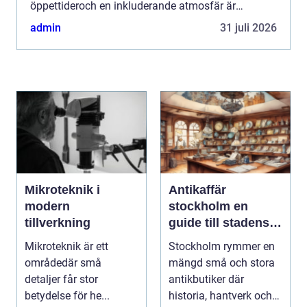
öppettideroch en inkluderande atmosfär är
Sundkra...
admin
31 juli 2026
Mikroteknik i
Antikaffär
modern
stockholm en
tillverkning
guide till stadens
dolda skatter
Mikroteknik är ett
Stockholm rymmer en
områdedär små
mängd små och stora
detaljer får stor
antikbutiker där
betydelse för he...
historia, hantverk och