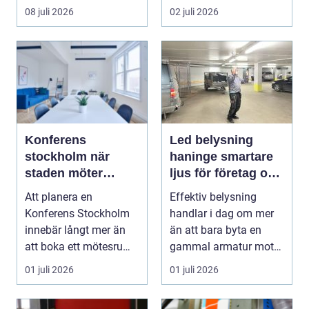
personlig stil möts....
08 juli 2026
02 juli 2026
Konferens
Led belysning
stockholm när
haninge smartare
staden möter
ljus för företag och
skärgård och
fastigheter
Att planera en
Effektiv belysning
landsbygd
Konferens Stockholm
handlar i dag om mer
innebär långt mer än
än att bara byta en
att boka ett mötesrum
gammal armatur mot
och ordna fika. Företa...
en ny. Företag, bosta...
01 juli 2026
01 juli 2026