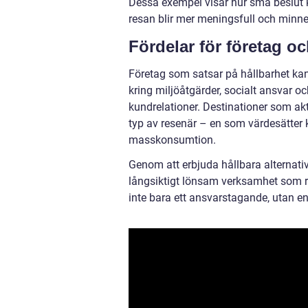
Dessa exempel visar hur små beslut k
resan blir mer meningsfull och minn
Fördelar för företag oc
Företag som satsar på hållbarhet kan
kring miljöåtgärder, socialt ansvar o
kundrelationer. Destinationer som akt
typ av resenär – en som värdesätter k
masskonsumtion.
Genom att erbjuda hållbara alternati
långsiktigt lönsam verksamhet som r
inte bara ett ansvarstagande, utan en 