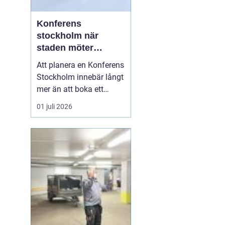
Konferens
stockholm när
staden möter
skärgård och
Att planera en Konferens
landsbygd
Stockholm innebär långt
mer än att boka ett
mötesrum och ordna
01 juli 2026
fika. Företag söker idag
miljöer som skapar
fokus, ger energi och
stärker relationer i
gruppen. Många märker
också att de mest
givande samtalen
uppstår en bit bor...