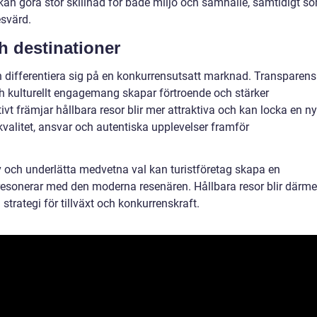
an göra stor skillnad för både miljö och samhälle, samtidigt s
esvärd.
h destinationer
 differentiera sig på en konkurrensutsatt marknad. Transparens
ch kulturellt engagemang skapar förtroende och stärker
ivt främjar hållbara resor blir mer attraktiva och kan locka en ny
valitet, ansvar och autentiska upplevelser framför
v och underlätta medvetna val kan turistföretag skapa en
esonerar med den moderna resenären. Hållbara resor blir därm
strategi för tillväxt och konkurrenskraft.