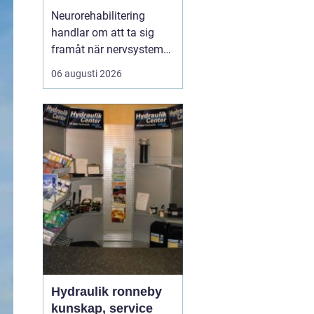
ryggmärgsskador
Neurorehabilitering
handlar om att ta sig
framåt när nervsystemet
har skadats eller
06 augusti 2026
påverkats av sjukdom.
Målet är att återfå
funktion, stärka det som
fortfarande fungerar och
skapa nya strategier för
vardagen. Med rätt stöd,
tillräcklig träning och ...
Hydraulik ronneby
kunskap, service