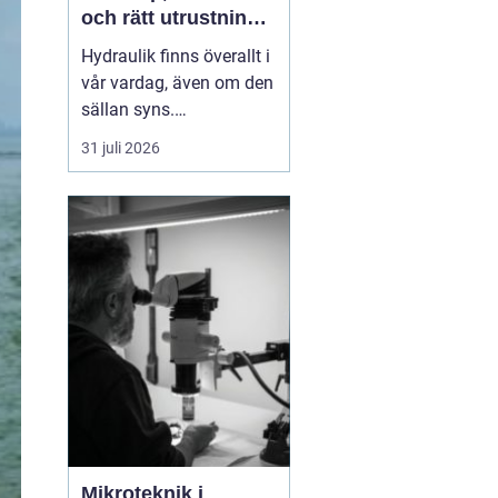
och rätt utrustning
när det behövs som
Hydraulik finns överallt i
mest
vår vardag, även om den
sällan syns.
Skogsmaskiner,
31 juli 2026
lantbruksmaskiner,
entreprenadfordon,
industrilinjer och sågverk
är alla beroende av
välfungerande
hydrauliska system. När
en slang brister eller en
cylinder läcker stanna...
Mikroteknik i