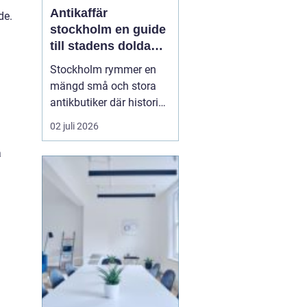
Antikaffär
de.
stockholm en guide
till stadens dolda
skatter
Stockholm rymmer en
mängd små och stora
antikbutiker där historia,
hantverk och personlig
02 juli 2026
stil möts. För många
handlar ett besök i en
a
Antikaffär Stockholm
lika mycket om känslan
som om själva köpet.
Doften a...