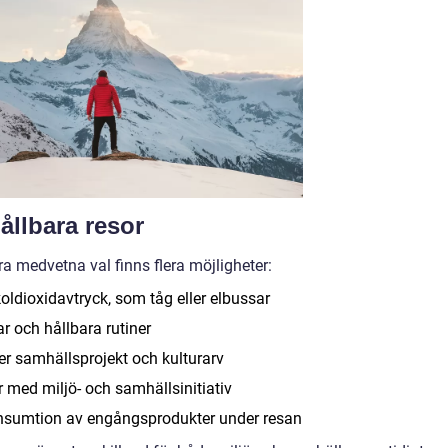
ållbara resor
öra medvetna val finns flera möjligheter:
koldioxidavtryck, som tåg eller elbussar
ar och hållbara rutiner
der samhällsprojekt och kulturarv
r med miljö- och samhällsinitiativ
nsumtion av engångsprodukter under resan