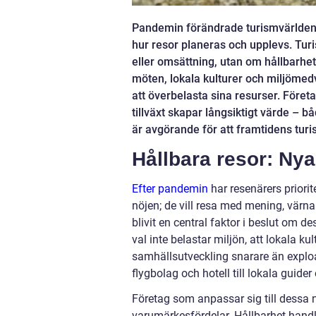
Pandemin förändrade turismvärlden 
hur resor planeras och upplevs. Tur
eller omsättning, utan om hållbarhe
möten, lokala kulturer och miljömed
att överbelasta sina resurser. För
tillväxt skapar långsiktigt värde – b
är avgörande för att framtidens tur
Hållbara resor: Nya
Efter pandemin
har resenärers priori
nöjen; de vill resa med mening, värna
blivit en central faktor i beslut om de
val inte belastar miljön, att lokala ku
samhällsutveckling snarare än exploat
flygbolag och hotell till lokala guider
Företag som anpassar sig till dessa n
varumärkesfördelar. Hållbarhet handla