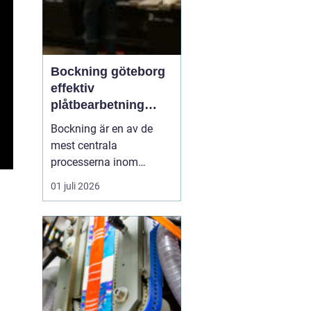
Bockning göteborg
effektiv
plåtbearbetning
med precision
Bockning är en av de
mest centrala
processerna inom
modern plåtbearbetning.
01 juli 2026
I en industriregion som
Göteborg, där både
marin, fordons- och
byggsektor är starka,
spelar väl utförd
bockning en avgörande
roll för allt från räcken