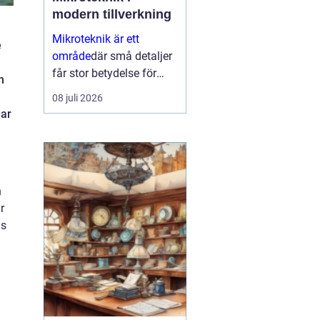
modern tillverkning
a
Mikroteknik är ett
e
område
där små detaljer
får stor betydelse för
n
helheten. När
08 juli 2026
komponenter blir mindre,
gar
toleranserna snäva...
h
r
as