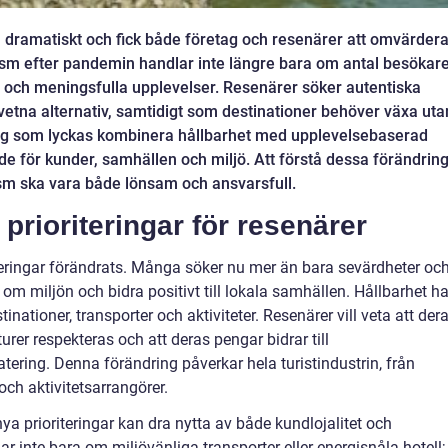
dramatiskt och fick både företag och resenärer att omvärder
ism efter pandemin handlar inte längre bara om antal besökar
t och meningsfulla upplevelser. Resenärer söker autentiska
vetna alternativ, samtidigt som destinationer behöver växa uta
etag som lyckas kombinera hållbarhet med upplevelsebaserad
åde för kunder, samhällen och miljö. Att förstå dessa förändrin
ism ska vara både lönsam och ansvarsfull.
 prioriteringar för resenärer
teringar förändrats. Många söker nu mer än bara sevärdheter oc
 om miljön och bidra positivt till lokala samhällen. Hållbarhet ha
stinationer, transporter och aktiviteter. Resenärer vill veta att der
lturer respekteras och att deras pengar bidrar till
ering. Denna förändring påverkar hela turistindustrin, från
 och aktivitetsarrangörer.
ya prioriteringar kan dra nytta av både kundlojalitet och
r inte bara om miljövänliga transporter eller energisnåla hotell;