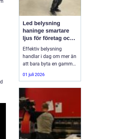
om
Led belysning
haninge smartare
ljus för företag och
fastigheter
Effektiv belysning
handlar i dag om mer än
att bara byta en gammal
armatur mot en ny.
01 juli 2026
Företag,
ed
bostadsrättsföreningar
och fastighetsägare i
Haninge söker lösningar
som sänker
energikostnader, ger
bättre arbetsmiljö och
kräver minimalt
underhåll.