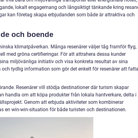
agande, lokalt engagemang och långsiktigt tänkande kring resan
ngar kan företag skapa erbjudanden som både är attraktiva och
ande och boende
t minska klimatpåverkan. Många resenärer väljer tåg framför flyg,
hotell med gröna certifieringar. För att attrahera dessa kunder
na miljövänliga initiativ och visa konkreta resultat av sina
och tydlig information som gör det enkelt för resenärer att fatt
ande. Resenärer vill stödja destinationer där turism skapar
kan handla om att köpa produkter från lokala hantverkare, delta i
mhällsprojekt. Genom att erbjuda aktiviteter som kombinerar
s en win-win-situation för både turisten och destinationen.