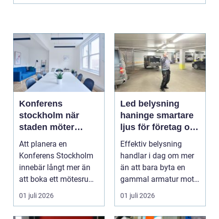
Konferens
Led belysning
stockholm när
haninge smartare
staden möter
ljus för företag och
skärgård och
fastigheter
Att planera en
Effektiv belysning
landsbygd
Konferens Stockholm
handlar i dag om mer
innebär långt mer än
än att bara byta en
att boka ett mötesrum
gammal armatur mot
och ordna fika.
en ny. Företag, bosta...
01 juli 2026
01 juli 2026
Företa...