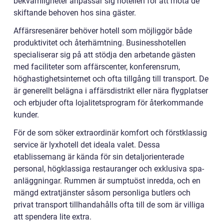
bekvämligheter anpassar sig hotellen för att möta de
skiftande behoven hos sina gäster.
Affärsresenärer behöver hotell som möjliggör både
produktivitet och återhämtning. Businesshotellen
specialiserar sig på att stödja den arbetande gästen
med faciliteter som affärscenter, konferensrum,
höghastighetsinternet och ofta tillgång till transport. De
är generellt belägna i affärsdistrikt eller nära flygplatser
och erbjuder ofta lojalitetsprogram för återkommande
kunder.
För de som söker extraordinär komfort och förstklassig
service är lyxhotell det ideala valet. Dessa
etablissemang är kända för sin detaljorienterade
personal, högklassiga restauranger och exklusiva spa-
anläggningar. Rummen är sumptuöst inredda, och en
mängd extratjänster såsom personliga butlers och
privat transport tillhandahålls ofta till de som är villiga
att spendera lite extra.