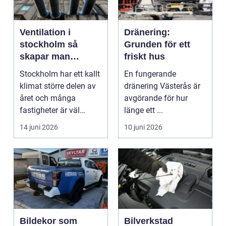
Ventilation i
Dränering:
stockholm så
Grunden för ett
skapar man
friskt hus
hälsosam och
Stockholm har ett kallt
En fungerande
energieffektiv
klimat större delen av
dränering Västerås är
inomhusluft
året och många
avgörande för hur
fastigheter är väl
länge ett ...
isolerade för att s...
14 juni 2026
10 juni 2026
Bildekor som
Bilverkstad