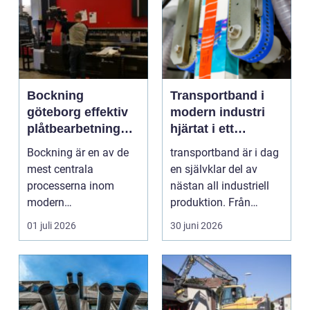
Bockning
Transportband i
göteborg effektiv
modern industri
plåtbearbetning
hjärtat i ett
med precision
effektivt flöde
Bockning är en av de
transportband är i dag
mest centrala
en självklar del av
processerna inom
nästan all industriell
modern
produktion. Från
plåtbearbetning. I en
stenbrott och åte...
01 juli 2026
30 juni 2026
industriregion som ...