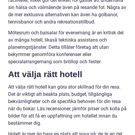
faciliteter, vilket gör det enkelt för gäster att underhålla
sin hälsa och välmående även på resande fot. Några av
de mer exklusiva alternativen kan även ha golbanor,
tennisbanor och andra rekreationstillbud.
Mötesrum och balsalar för evenemang är en kritisk del
av många hotell, likaså tekniska assistans och
planeringstjänster. Detta tillåter företag att utan
bekymmer genomföra konferenser eller
specialarrangemang som bröllop och fester.
Att välja rätt hotell
Att välja rätt hotell kan göra stor skillnad för din resa.
Det är viktigt att beakta plats, budget, tillgängliga
bekvämligheter och de specifika behoven för din resa
när du bokar. Läs recensioner, jämför priser och kolla på
bilder för att få en uppfattning om hotellet innan du
bestämmer dig.
Hotell är mer än bara en plats att sova på; de är en del