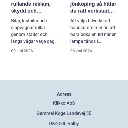
rullande reklam,
jönköping så hittar
skydd och
du rätt verkstad
personlig stil
för din bil
Bilar, lastbilar och
Att välja bilverkstad
släpvagnar rullar
handlar om mer än att
genom städer och
bara boka en tid när en
längs vägar varje dag.
lampa tänds i
De passerar
instrumentpanelen....
09 juni 2026
06 juni 2026
tusentals...
Adress