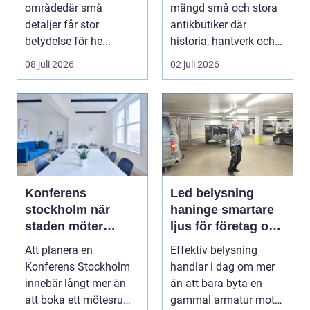
områdedär små
mängd små och stora
detaljer får stor
antikbutiker där
betydelse för he...
historia, hantverk och
personlig stil möts....
08 juli 2026
02 juli 2026
Konferens
Led belysning
stockholm när
haninge smartare
staden möter
ljus för företag och
skärgård och
fastigheter
Att planera en
Effektiv belysning
landsbygd
Konferens Stockholm
handlar i dag om mer
innebär långt mer än
än att bara byta en
att boka ett mötesrum
gammal armatur mot