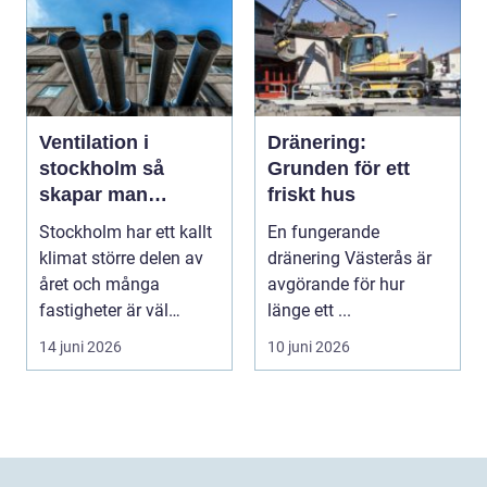
Ventilation i
Dränering:
stockholm så
Grunden för ett
skapar man
friskt hus
hälsosam och
Stockholm har ett kallt
En fungerande
energieffektiv
klimat större delen av
dränering Västerås är
inomhusluft
året och många
avgörande för hur
fastigheter är väl
länge ett ...
isolerade för att s...
14 juni 2026
10 juni 2026