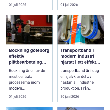
och ordna fika. Företa...
en ny. Företag, bosta...
01 juli 2026
01 juli 2026
Bockning göteborg
Transportband i
effektiv
modern industri
plåtbearbetning
hjärtat i ett effektivt
med precision
flöde
Bockning är en av de
transportband är i dag
mest centrala
en självklar del av
processerna inom
nästan all industriell
modern
produktion. Från
plåtbearbetning. I en
stenbrott och åte...
01 juli 2026
30 juni 2026
industriregion som ...