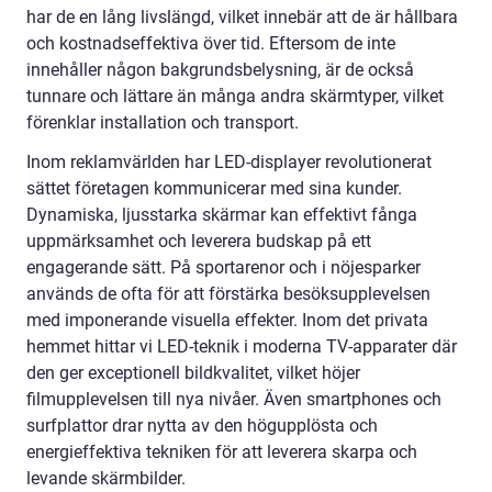
har de en lång livslängd, vilket innebär att de är hållbara
och kostnadseffektiva över tid. Eftersom de inte
innehåller någon bakgrundsbelysning, är de också
tunnare och lättare än många andra skärmtyper, vilket
förenklar installation och transport.
Inom reklamvärlden har LED-displayer revolutionerat
sättet företagen kommunicerar med sina kunder.
Dynamiska, ljusstarka skärmar kan effektivt fånga
uppmärksamhet och leverera budskap på ett
engagerande sätt. På sportarenor och i nöjesparker
används de ofta för att förstärka besöksupplevelsen
med imponerande visuella effekter. Inom det privata
hemmet hittar vi LED-teknik i moderna TV-apparater där
den ger exceptionell bildkvalitet, vilket höjer
filmupplevelsen till nya nivåer. Även smartphones och
surfplattor drar nytta av den högupplösta och
energieffektiva tekniken för att leverera skarpa och
levande skärmbilder.