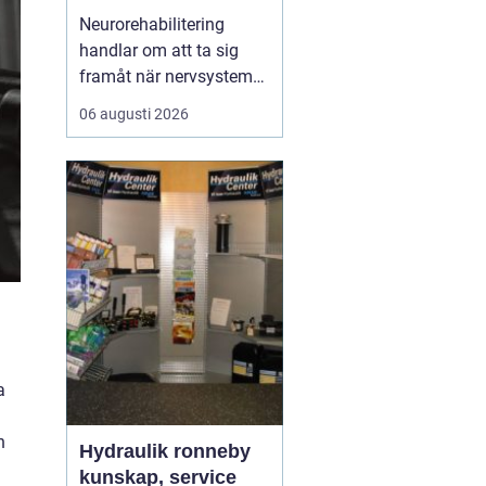
ryggmärgsskador
Neurorehabilitering
handlar om att ta sig
framåt när nervsystemet
har skadats eller
06 augusti 2026
påverkats av sjukdom.
Målet är att återfå
funktion, stärka det som
fortfarande fungerar och
skapa nya strategier för
vardagen. Med rätt stöd,
tillräcklig träning och ...
a
h
Hydraulik ronneby
kunskap, service