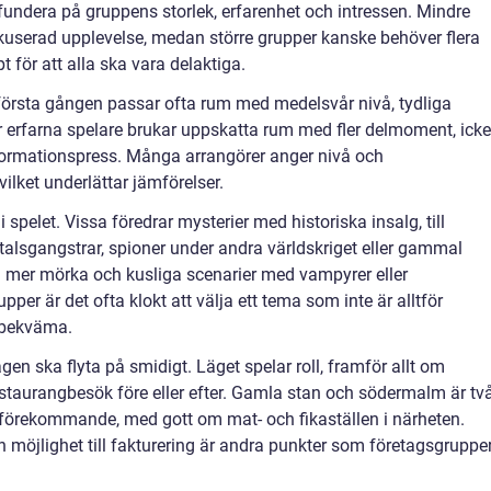
 fundera på gruppens storlek, erfarenhet och intressen. Mindre
okuserad upplevelse, medan större grupper kanske behöver flera
t för att alla ska vara delaktiga.
 första gången passar ofta rum med medelsvår nivå, tydliga
Mer erfarna spelare brukar uppskatta rum med fler delmoment, icke
informationspress. Många arrangörer anger nivå och
lket underlättar jämförelser.
 spelet. Vissa föredrar mysterier med historiska insalg, till
alsgangstrar, spioner under andra världskriget eller gammal
a mer mörka och kusliga scenarier med vampyrer eller
per är det ofta klokt att välja ett tema som inte är alltför
g bekväma.
agen ska flyta på smidigt. Läget spelar roll, framför allt om
staurangbesök före eller efter. Gamla stan och södermalm är tv
förekommande, med gott om mat- och fikaställen i närheten.
ch möjlighet till fakturering är andra punkter som företagsgruppe