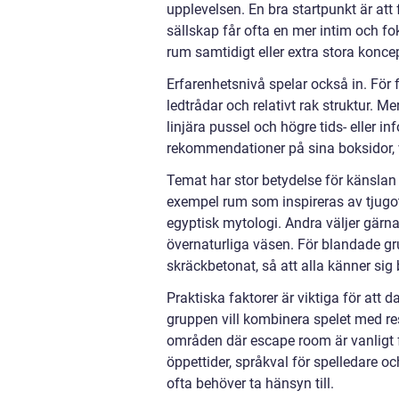
upplevelsen. En bra startpunkt är att
sällskap får ofta en mer intim och f
rum samtidigt eller extra stora koncep
Erfarenhetsnivå spelar också in. För
ledtrådar och relativt rak struktur. 
linjära pussel och högre tids- eller 
rekommendationer på sina boksidor, vi
Temat har stor betydelse för känslan i
exempel rum som inspireras av tjugot
egyptisk mytologi. Andra väljer gärn
övernaturliga väsen. För blandade grup
skräckbetonat, så att alla känner si
Praktiska faktorer är viktiga för att d
gruppen vill kombinera spelet med re
områden där escape room är vanligt 
öppettider, språkval för spelledare o
ofta behöver ta hänsyn till.