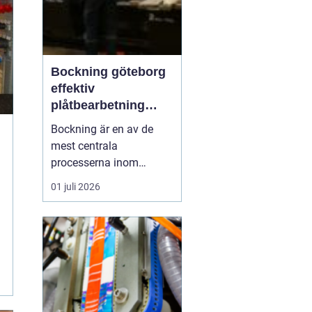
Bockning göteborg
effektiv
plåtbearbetning
med precision
Bockning är en av de
mest centrala
processerna inom
modern plåtbearbetning.
01 juli 2026
I en industriregion som
Göteborg, där både
marin, fordons- och
byggsektor är starka,
spelar väl utförd
bockning en avgörande
roll för allt från räcken