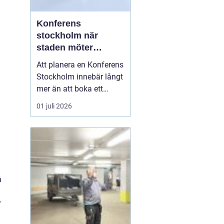
Konferens
stockholm när
staden möter
skärgård och
Att planera en Konferens
landsbygd
Stockholm innebär långt
mer än att boka ett
mötesrum och ordna
01 juli 2026
fika. Företag söker idag
miljöer som skapar
fokus, ger energi och
stärker relationer i
gruppen. Många märker
också att de mest
å
givande samtalen
uppstår en bit bor...
r