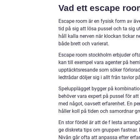
Vad ett escape roo
Escape room är en fysisk form av äve
tid på sig att lösa pussel och ta sig
håll kalla nerven när klockan tickar 
både brett och varierat.
Escape room stockholm erbjuder ofta 
kan till exempel vara agenter på heml
upptäcktsresande som söker förlorade
ledtrådar döljer sig i allt från tavlor 
Spelupplägget bygger på kombination
behöver vara expert på pussel för att
med något, oavsett erfarenhet. En pe
håller koll på tiden och samordnar g
En stor fördel är att de f lesta arrang
ge diskreta tips om gruppen fastnar. 
Nivån går ofta att anpassa efter erfar