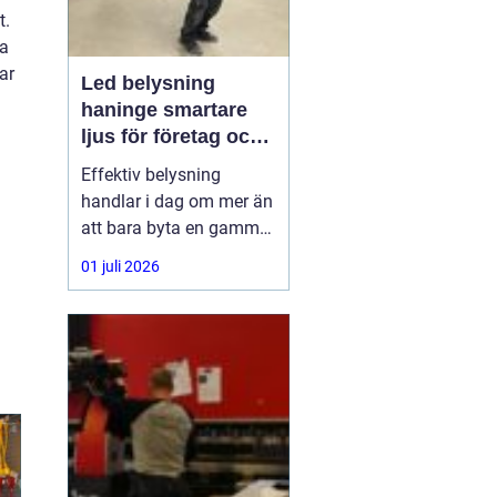
t.
da
ar
Led belysning
haninge smartare
ljus för företag och
fastigheter
Effektiv belysning
handlar i dag om mer än
att bara byta en gammal
armatur mot en ny.
01 juli 2026
Företag,
bostadsrättsföreningar
och fastighetsägare i
Haninge söker lösningar
som sänker
energikostnader, ger
bättre arbetsmiljö och
kräver minimalt
underhåll.