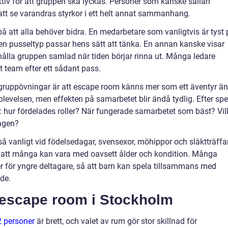
tiv för att gruppen ska lyckas. Personer som kanske sällan
att se varandras styrkor i ett helt annat sammanhang.
 att alla behöver bidra. En medarbetare som vanligtvis är tyst 
 en pusseltyp passar hens sätt att tänka. En annan kanske visar
 hålla gruppen samlad när tiden börjar rinna ut. Många ledare
tt team efter ett sådant pass.
 gruppövningar är att escape room känns mer som ett äventyr än
velsen, men effekten på samarbetet blir ändå tydlig. Efter spe
l: hur fördelades roller? När fungerade samarbetet som bäst? Vil
dagen?
 vanligt vid födelsedagar, svensexor, möhippor och släktträffar
gör att många kan vara med oavsett ålder och kondition. Många
 för yngre deltagare, så att barn kan spela tillsammans med
de.
t escape room i Stockholm
 personer
är brett, och valet av rum gör stor skillnad för