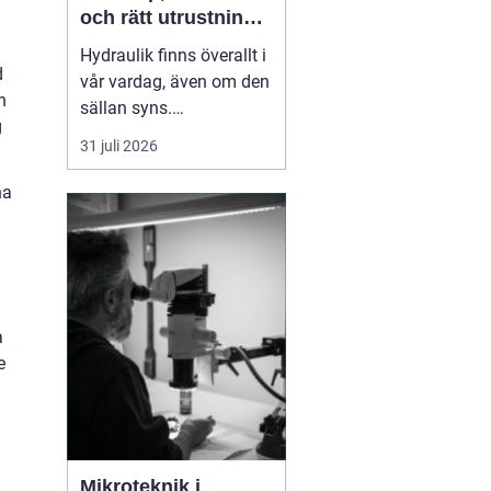
och rätt utrustning
när det behövs som
Hydraulik finns överallt i
mest
d
vår vardag, även om den
h
sällan syns.
g
Skogsmaskiner,
31 juli 2026
lantbruksmaskiner,
entreprenadfordon,
na
industrilinjer och sågverk
är alla beroende av
välfungerande
hydrauliska system. När
en slang brister eller en
a
cylinder läcker stanna...
e
Mikroteknik i