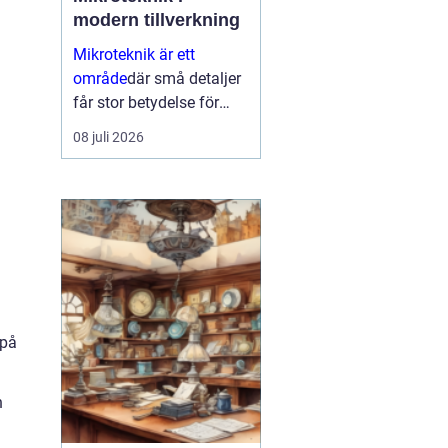
modern tillverkning
Mikroteknik är ett
område
där små detaljer
får stor betydelse för
helheten. När
08 juli 2026
komponenter blir mindre,
toleranserna snäva...
 på
n