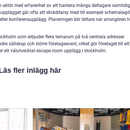
a en aktör med erfarenhet av att hantera många deltagare samtidig
ch upplägget går ofta att skräddarsy med till exempel schemalag
 eller konferensupplägg. Planeringen blir lättare när arrangören h
stockholm som erbjuder flera temarum på två centrala adresser
e sällskap och större företagsevent, vilket gör företaget till ett
ker ett välutvecklat escape room upplägg i stockholm.
Läs fler inlägg här