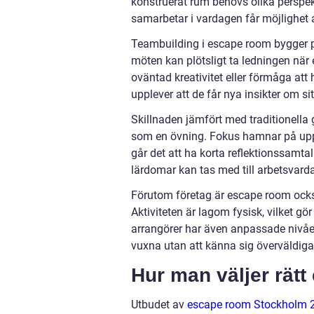
konstruerat rum behövs olika perspek
samarbetar i vardagen får möjlighet 
Teambuilding i escape room bygger på
möten kan plötsligt ta ledningen när
oväntad kreativitet eller förmåga att
upplever att de får nya insikter om si
Skillnaden jämfört med traditionella
som en övning. Fokus hamnar på upple
går det att ha korta reflektionssamta
lärdomar kan tas med till arbetsvar
Förutom företag är escape room också
Aktiviteten är lagom fysisk, vilket 
arrangörer har även anpassade nivåer
vuxna utan att känna sig överväldiga
Hur man väljer rät
Utbudet av
escape room Stockholm 2