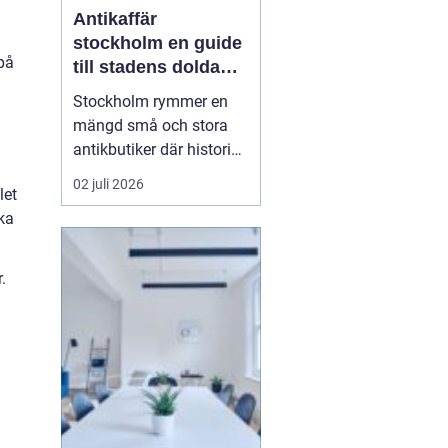
Antikaffär
stockholm en guide
på
till stadens dolda
skatter
Stockholm rymmer en
mängd små och stora
antikbutiker där historia,
hantverk och personlig
02 juli 2026
let
stil möts. För många
ka
handlar ett besök i en
Antikaffär Stockholm
lika mycket om känslan
.
som om själva köpet.
Doften a...