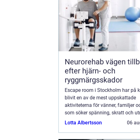
Neurorehab vägen tillbaka
efter hjärn- och
ryggmärgsskador
Escape room i Stockholm har på ko
blivit en av de mest uppskattade
aktiviteterna för vänner, familjer 
som söker spänning, skratt och ut
huvudstaden. Genom att kombiner
Lotta Albertsson
06 au
berättels...