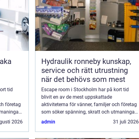
Hydraulik ronneby kunskap,
service och rätt utrustning
när det behövs som mest
rt tid
Escape room i Stockholm har på kort tid
blivit en av de mest uppskattade
och företag
aktiviteterna för vänner, familjer och företag
maningar i
som söker spänning, skratt och utmaningar i
a pussel,
huvudstaden. Genom att kombinera pussel,
gusti 2026
admin
31 juli 2026
berättels...