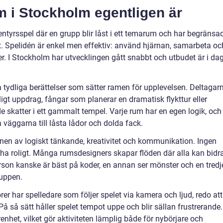
m i Stockholm egentligen är
ntyrsspel där en grupp blir låst i ett temarum och har begränsa
 ut. Spelidén är enkel men effektiv: använd hjärnan, samarbeta oc
ner. I Stockholm har utvecklingen gått snabbt och utbudet är i da
tydliga berättelser som sätter ramen för upplevelsen. Deltagar
igt uppdrag, fångar som planerar en dramatisk flykttur eller
 skatter i ett gammalt tempel. Varje rum har en egen logik, och
på väggarna till låsta lådor och dolda fack.
en av logiskt tänkande, kreativitet och kommunikation. Ingen
 ha roligt. Många rumsdesigners skapar flöden där alla kan bidr
rson kanske är bäst på koder, en annan ser mönster och en tredj
ruppen.
örer har spelledare som följer spelet via kamera och ljud, redo att
På så sätt håller spelet tempot uppe och blir sällan frustrerande.
enhet, vilket gör aktiviteten lämplig både för nybörjare och