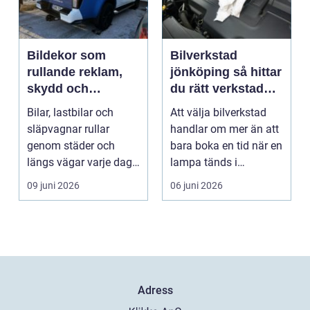
Bildekor som
Bilverkstad
rullande reklam,
jönköping så hittar
skydd och
du rätt verkstad
personlig stil
för din bil
Bilar, lastbilar och
Att välja bilverkstad
släpvagnar rullar
handlar om mer än att
genom städer och
bara boka en tid när en
längs vägar varje dag.
lampa tänds i
De passerar
instrumentpanelen....
09 juni 2026
06 juni 2026
tusentals...
Adress