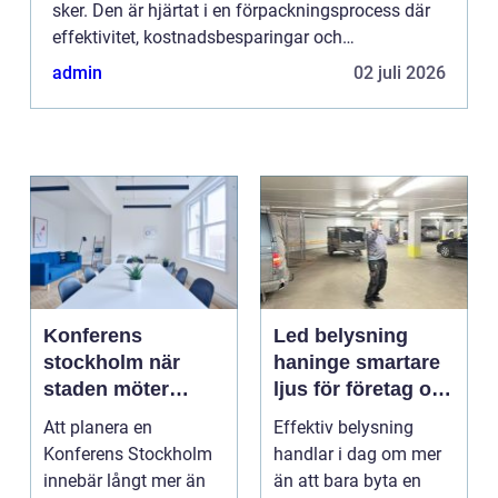
sker. Den är hjärtat i en förpackningsprocess där
effektivitet, kostnadsbesparingar och
tillförlitlighet...
admin
02 juli 2026
Konferens
Led belysning
stockholm när
haninge smartare
staden möter
ljus för företag och
skärgård och
fastigheter
Att planera en
Effektiv belysning
landsbygd
Konferens Stockholm
handlar i dag om mer
innebär långt mer än
än att bara byta en