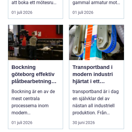
att boka ett mötesrum
gammal armatur mot
och ordna fika.
en ny. Företag, bosta...
01 juli 2026
01 juli 2026
Företa...
Bockning
Transportband i
göteborg effektiv
modern industri
plåtbearbetning
hjärtat i ett
med precision
effektivt flöde
Bockning är en av de
transportband är i dag
mest centrala
en självklar del av
processerna inom
nästan all industriell
modern
produktion. Från
plåtbearbetning. I en
stenbrott och åte...
01 juli 2026
30 juni 2026
industriregion som ...