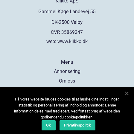
web:
www.klikko.dk
Menu
Annonsering
Om oss
Cookies
På vores website bruges cookies til at huske dine indstillinger,
Kontakta oss
statistik og personalisering af indhold og annoncer. Denne
Sitemap
information deles med tredjepart. Ved fortsat brug af websiden
godkender du cookiepolitikken.
Ok
Privatlivspolitik