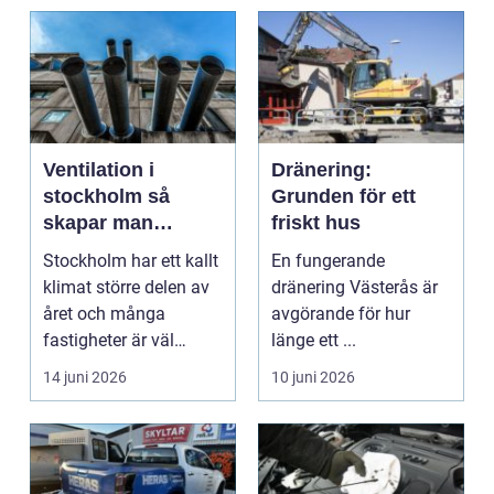
Ventilation i
Dränering:
stockholm så
Grunden för ett
skapar man
friskt hus
hälsosam och
Stockholm har ett kallt
En fungerande
energieffektiv
klimat större delen av
dränering Västerås är
inomhusluft
året och många
avgörande för hur
fastigheter är väl
länge ett ...
isolerade för att s...
14 juni 2026
10 juni 2026