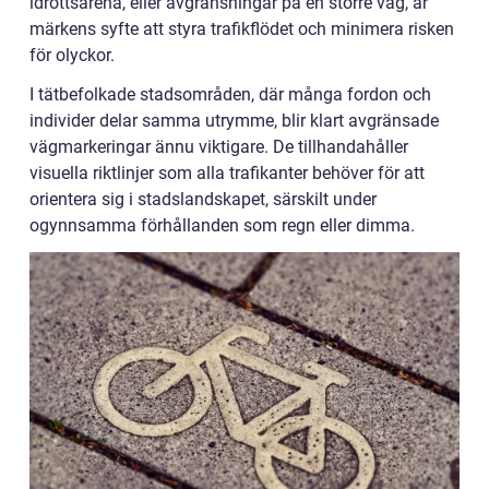
idrottsarena, eller avgränsningar på en större väg, är
märkens syfte att styra trafikflödet och minimera risken
för olyckor.
I tätbefolkade stadsområden, där många fordon och
individer delar samma utrymme, blir klart avgränsade
vägmarkeringar ännu viktigare. De tillhandahåller
visuella riktlinjer som alla trafikanter behöver för att
orientera sig i stadslandskapet, särskilt under
ogynnsamma förhållanden som regn eller dimma.