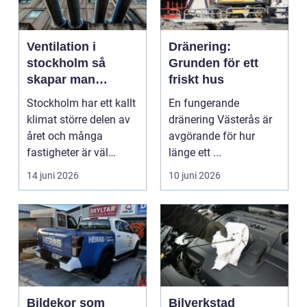
Ventilation i
Dränering:
stockholm så
Grunden för ett
skapar man
friskt hus
hälsosam och
Stockholm har ett kallt
En fungerande
energieffektiv
klimat större delen av
dränering Västerås är
inomhusluft
året och många
avgörande för hur
fastigheter är väl
länge ett ...
isolerade för att s...
14 juni 2026
10 juni 2026
Bildekor som
Bilverkstad