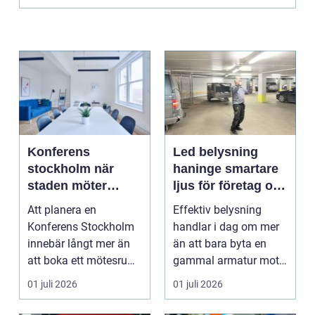
Konferens
Led belysning
stockholm när
haninge smartare
staden möter
ljus för företag och
skärgård och
fastigheter
Att planera en
Effektiv belysning
landsbygd
Konferens Stockholm
handlar i dag om mer
innebär långt mer än
än att bara byta en
att boka ett mötesrum
gammal armatur mot
och ordna fika.
en ny. Företag, bosta...
01 juli 2026
01 juli 2026
Företa...