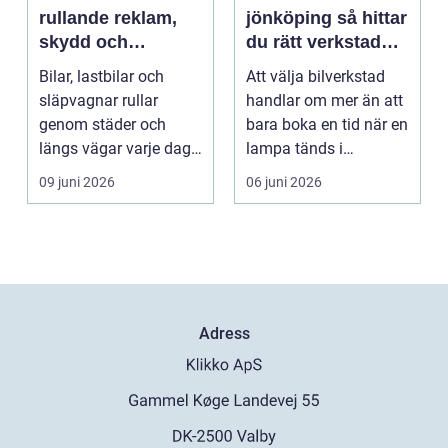
rullande reklam,
jönköping så hittar
skydd och
du rätt verkstad
personlig stil
för din bil
Bilar, lastbilar och
Att välja bilverkstad
släpvagnar rullar
handlar om mer än att
genom städer och
bara boka en tid när en
längs vägar varje dag.
lampa tänds i
De passerar
instrumentpanelen....
09 juni 2026
06 juni 2026
tusentals...
Adress