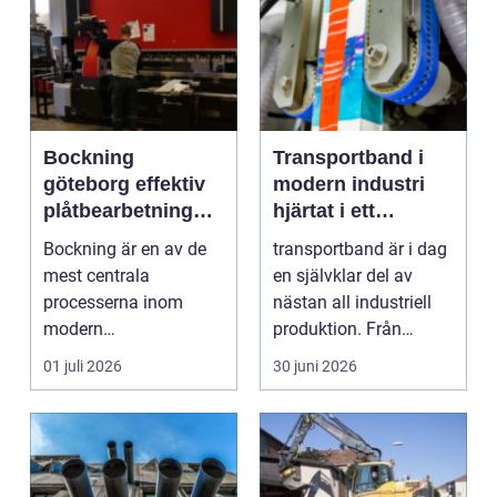
Bockning
Transportband i
göteborg effektiv
modern industri
plåtbearbetning
hjärtat i ett
med precision
effektivt flöde
Bockning är en av de
transportband är i dag
mest centrala
en självklar del av
processerna inom
nästan all industriell
modern
produktion. Från
plåtbearbetning. I en
stenbrott och åte...
01 juli 2026
30 juni 2026
industriregion som ...