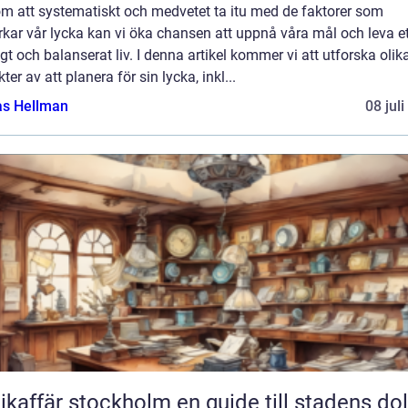
m att systematiskt och medvetet ta itu med de faktorer som
kar vår lycka kan vi öka chansen att uppnå våra mål och leva et
igt och balanserat liv. I denna artikel kommer vi att utforska olik
ter av att planera för sin lycka, inkl...
as Hellman
08 jul
fär stockholm en guide till stadens dolda