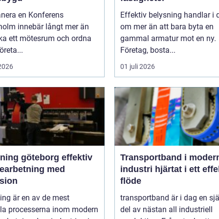
anera en Konferens
Effektiv belysning handlar i
holm innebär långt mer än
om mer än att bara byta en
oka ett mötesrum och ordna
gammal armatur mot en ny.
öreta...
Företag, bosta...
 2026
01 juli 2026
ng göteborg effektiv
Transportband i moder
bearbetning med
industri hjärtat i ett effektivt
ision
flöde
ing är en av de mest
transportband är i dag en sjä
ala processerna inom modern
del av nästan all industriell