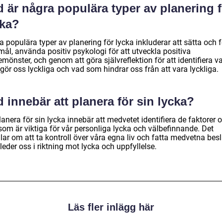
 är några populära typer av planering f
cka?
 populära typer av planering för lycka inkluderar att sätta och f
ål, använda positiv psykologi för att utveckla positiva
mönster, och genom att göra självreflektion för att identifiera v
ör oss lyckliga och vad som hindrar oss från att vara lyckliga.
 innebär att planera för sin lycka?
lanera för sin lycka innebär att medvetet identifiera de faktorer 
som är viktiga för vår personliga lycka och välbefinnande. Det
ar om att ta kontroll över våra egna liv och fatta medvetna besl
eder oss i riktning mot lycka och uppfyllelse.
Läs fler inlägg här