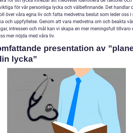
era för sin lycka innebär att medvetet identifiera de faktorer och
viktiga för vår personliga lycka och välbefinnande. Det handlar 
oll över våra egna liv och fatta medvetna beslut som leder oss i 
ka och uppfyllelse. Genom att vara medvetna om och beakta vå
ngar, intressen och mål kan vi skapa en mer meningsfull tillvaro
ss mer nöjda med våra liv.
omfattande presentation av ”plan
din lycka”