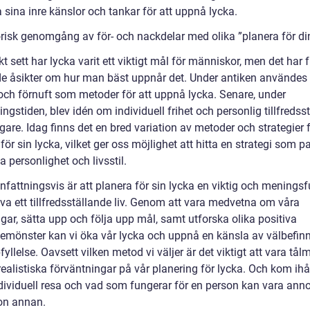
 sina inre känslor och tankar för att uppnå lycka.
orisk genomgång av för- och nackdelar med olika ”planera för di
kt sett har lycka varit ett viktigt mål för människor, men det har 
de åsikter om hur man bäst uppnår det. Under antiken användes 
 och förnuft som metoder för att uppnå lycka. Senare, under
ngstiden, blev idén om individuell frihet och personlig tillfredsst
tigare. Idag finns det en bred variation av metoder och strategier f
för sin lycka, vilket ger oss möjlighet att hitta en strategi som p
a personlighet och livsstil.
attningsvis är att planera för sin lycka en viktig och meningsfu
eva ett tillfredsställande liv. Genom att vara medvetna om våra
gar, sätta upp och följa upp mål, samt utforska olika positiva
emönster kan vi öka vår lycka och uppnå en känsla av välbefin
yllelse. Oavsett vilken metod vi väljer är det viktigt att vara tål
ealistiska förväntningar på vår planering för lycka. Och kom ihå
ndividuell resa och vad som fungerar för en person kan vara ann
on annan.