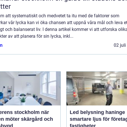
tter
m att systematiskt och medvetet ta itu med de faktorer som
kar vår lycka kan vi öka chansen att uppnå våra mål och leva et
igt och balanserat liv. I denna artikel kommer vi att utforska olik
ter av att planera för sin lycka, inkl...
n
02 jul
rens stockholm när
Led belysning haninge
en möter skärgård och
smartare ljus för företa
sbygd
fastigheter