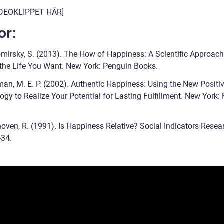
IDEOKLIPPET HÄR]
or:
mirsky, S. (2013). The How of Happiness: A Scientific Approach
 the Life You Want. New York: Penguin Books.
man, M. E. P. (2002). Authentic Happiness: Using the New Positi
gy to Realize Your Potential for Lasting Fulfillment. New York: 
oven, R. (1991). Is Happiness Relative? Social Indicators Resea
-34.