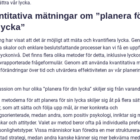
ättra vår lycka.
titativa mätningar om ”planera f
lycka”
g har visat att det är möjligt att mäta och kvantifiera lycka. Ge
 skalor och enklare beslutsfattande processer kan vi få en uppf
yckonivå. Det finns flera olika metoder för detta, inklusive lycko
lvrapporterade frågeformulär. Genom att använda kvantitativa 
förändringar över tid och utvärdera effektiviteten av vår planeri
ssion om hur olika ”planera för din lycka” skiljer sig från varan
 metoderna för att planera för sin lycka skiljer sig åt på flera sät
, som att sätta och följa upp mål, är mer konkreta och
gsorienterade, medan andra, som positiv psykologi, inriktar sig 
kar och attityder. Valet av metod beror ofta på individuella pref
sonlighetstyper. Vissa människor kan föredra en mer strukturer
ktad strategi, medan andra kanske känner sig mer bekväma med