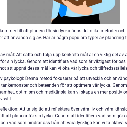
kommer till att planera för sin lycka finns det olika metoder och
er att använda sig av. Här är några populära typer av planering f
 av mål: Att sätta och följa upp konkreta mål är en viktig del av a
för sin lycka. Genom att identifiera vad som är viktigast för oss
ot att uppnå dessa mål kan vi öka vår lycka och tillfredsställel
tiv psykologi: Denna metod fokuserar på att utveckla och använ
a tankemönster och beteenden för att optimera vår lycka. Genom
samhet, optimism och medkänsla kan vi skapa en mer positiv o
ivsstil.
reflektion: Att ta sig tid att reflektera över våra liv och våra känslo
tt att planera för sin lycka. Genom att identifiera vad som gör 
 och vad som hindrar oss från att vara lyckliga kan vi ta aktiva s