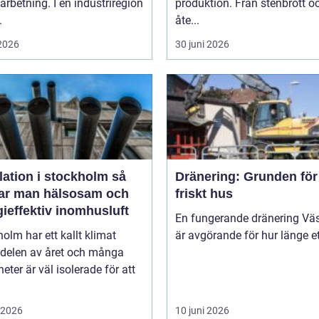
arbetning. I en industriregion
produktion. Från stenbrott o
.
åte...
 2026
30 juni 2026
lation i stockholm så
Dränering: Grunden för 
ar man hälsosam och
friskt hus
ieffektiv inomhusluft
En fungerande dränering Vä
olm har ett kallt klimat
är avgörande för hur länge ett
 delen av året och många
heter är väl isolerade för att
i 2026
10 juni 2026