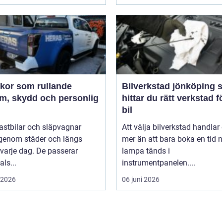
ekor som rullande
Bilverkstad jönköping så
am, skydd och personlig
hittar du rätt verkstad f
bil
 lastbilar och släpvagnar
Att välja bilverkstad handla
 genom städer och längs
mer än att bara boka en tid 
varje dag. De passerar
lampa tänds i
als...
instrumentpanelen....
i 2026
06 juni 2026