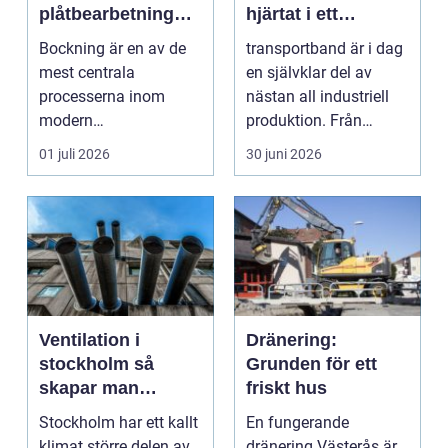
plåtbearbetning
hjärtat i ett
med precision
effektivt flöde
Bockning är en av de
transportband är i dag
mest centrala
en självklar del av
processerna inom
nästan all industriell
modern
produktion. Från
plåtbearbetning. I en
stenbrott och åte...
01 juli 2026
30 juni 2026
industriregion som ...
Ventilation i
Dränering:
stockholm så
Grunden för ett
skapar man
friskt hus
hälsosam och
Stockholm har ett kallt
En fungerande
energieffektiv
klimat större delen av
dränering Västerås är