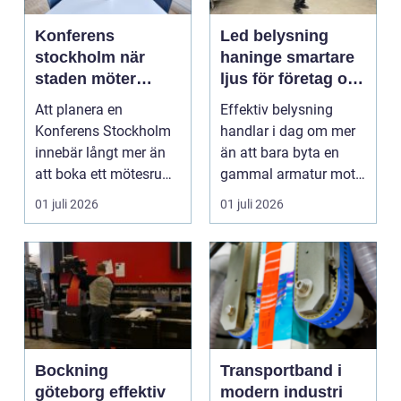
Konferens
Led belysning
stockholm när
haninge smartare
staden möter
ljus för företag och
skärgård och
fastigheter
Att planera en
Effektiv belysning
landsbygd
Konferens Stockholm
handlar i dag om mer
innebär långt mer än
än att bara byta en
att boka ett mötesrum
gammal armatur mot
och ordna fika.
en ny. Företag, bosta...
01 juli 2026
01 juli 2026
Företa...
Bockning
Transportband i
göteborg effektiv
modern industri