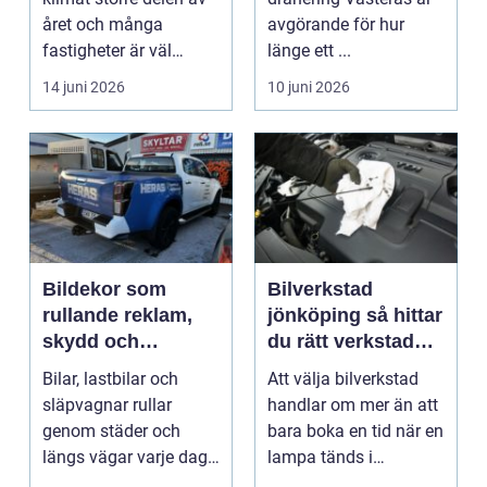
inomhusluft
året och många
avgörande för hur
fastigheter är väl
länge ett ...
isolerade för att s...
14 juni 2026
10 juni 2026
Bildekor som
Bilverkstad
rullande reklam,
jönköping så hittar
skydd och
du rätt verkstad
personlig stil
för din bil
Bilar, lastbilar och
Att välja bilverkstad
släpvagnar rullar
handlar om mer än att
genom städer och
bara boka en tid när en
längs vägar varje dag.
lampa tänds i
De passerar
instrumentpanelen....