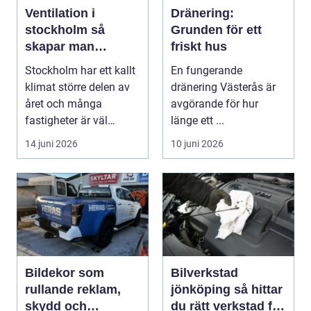
Ventilation i
Dränering:
stockholm så
Grunden för ett
skapar man
friskt hus
hälsosam och
Stockholm har ett kallt
En fungerande
energieffektiv
klimat större delen av
dränering Västerås är
inomhusluft
året och många
avgörande för hur
fastigheter är väl
länge ett ...
isolerade för att s...
14 juni 2026
10 juni 2026
Bildekor som
Bilverkstad
rullande reklam,
jönköping så hittar
skydd och
du rätt verkstad för