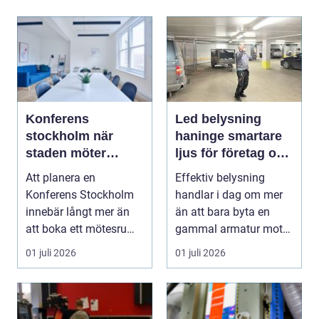
Konferens
Led belysning
stockholm när
haninge smartare
staden möter
ljus för företag och
skärgård och
fastigheter
Att planera en
Effektiv belysning
landsbygd
Konferens Stockholm
handlar i dag om mer
innebär långt mer än
än att bara byta en
att boka ett mötesrum
gammal armatur mot
och ordna fika. Företa...
en ny. Företag, bosta...
01 juli 2026
01 juli 2026