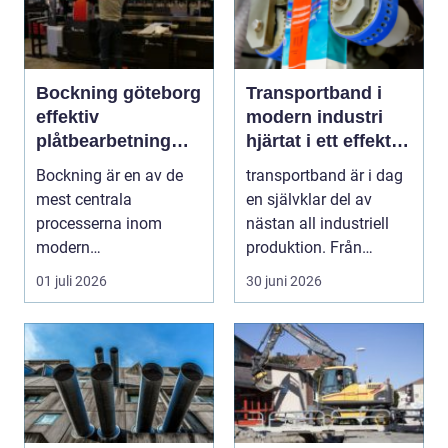
Bockning göteborg
Transportband i
effektiv
modern industri
plåtbearbetning
hjärtat i ett effektivt
med precision
flöde
Bockning är en av de
transportband är i dag
mest centrala
en självklar del av
processerna inom
nästan all industriell
modern
produktion. Från
plåtbearbetning. I en
stenbrott och åte...
01 juli 2026
30 juni 2026
industriregion som ...