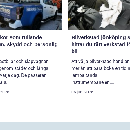
ekor som rullande
Bilverkstad jönköping så
am, skydd och personlig
hittar du rätt verkstad f
bil
 lastbilar och släpvagnar
Att välja bilverkstad handla
 genom städer och längs
mer än att bara boka en tid 
varje dag. De passerar
lampa tänds i
als...
instrumentpanelen....
i 2026
06 juni 2026