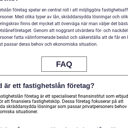
tslån företag spelar en central roll i att möjliggöra fastighetsaff
ersoner. Med olika typer av lån, skräddarsydda lösningar och oli
eringskrav finns det mycket att överväga när man väljer det bäst
etslåneföretaget. Genom att noggrant utvärdera för- och nackdel
rsoner fatta välinformerade beslut och säkerställa att de får en
t passar deras behov och ekonomiska situation.
FAQ
 är ett fastighetslån företag?
astighetslån företag är ett specialiserat finansinstitut som erbju
ör att finansiera fastighetsköp. Dessa företag fokuserar på att
uda skräddarsydda lösningar som passar privatpersoners behov
omiska situationer.