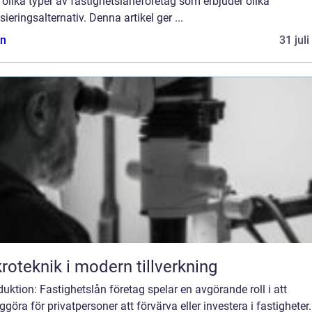
 olika typer av fastighetslåneföretag som erbjuder olika
sieringsalternativ. Denna artikel ger ...
n
31 jul
roteknik i modern tillverkning
duktion: Fastighetslån företag spelar en avgörande roll i att
ggöra för privatpersoner att förvärva eller investera i fastigheter