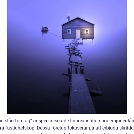
etslån företag” är specialiserade finansinstitut som erbjuder lån
era fastighetsköp. Dessa företag fokuserar på att erbjuda skräd