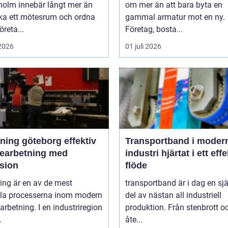
holm innebär långt mer än
om mer än att bara byta en
oka ett mötesrum och ordna
gammal armatur mot en ny.
öreta...
Företag, bosta...
 2026
01 juli 2026
ng göteborg effektiv
Transportband i moder
bearbetning med
industri hjärtat i ett effektivt
ision
flöde
ing är en av de mest
transportband är i dag en sjä
ala processerna inom modern
del av nästan all industriell
arbetning. I en industriregion
produktion. Från stenbrott o
.
åte...