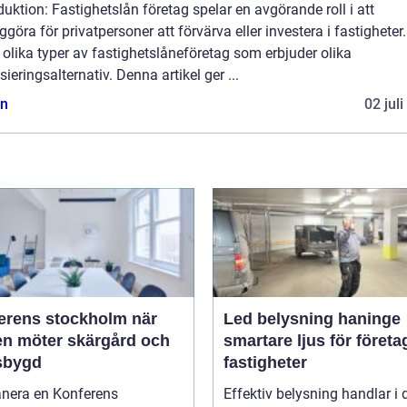
duktion: Fastighetslån företag spelar en avgörande roll i att
ggöra för privatpersoner att förvärva eller investera i fastigheter
 olika typer av fastighetslåneföretag som erbjuder olika
sieringsalternativ. Denna artikel ger ...
n
02 jul
rens stockholm när
Led belysning haninge
en möter skärgård och
smartare ljus för företa
sbygd
fastigheter
anera en Konferens
Effektiv belysning handlar i