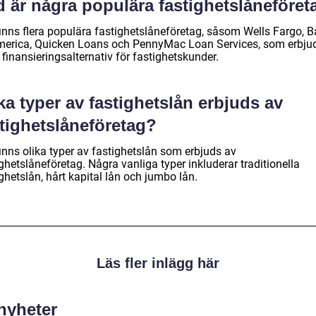
d är några populära fastighetslåneföret
finns flera populära fastighetslåneföretag, såsom Wells Fargo, 
merica, Quicken Loans och PennyMac Loan Services, som erbju
 finansieringsalternativ för fastighetskunder.
ka typer av fastighetslån erbjuds av
stighetslåneföretag?
inns olika typer av fastighetslån som erbjuds av
ghetslåneföretag. Några vanliga typer inkluderar traditionella
ghetslån, hårt kapital lån och jumbo lån.
Läs fler inlägg här
 nyheter