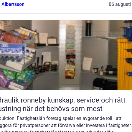
a Albertsson
06 augusti
ik ronneby kunskap, service och rätt
ustning när det behövs som mest
duktion: Fastighetslån företag spelar en avgörande roll i att
ggöra för privatpersoner att förvärva eller investera i fastigheter