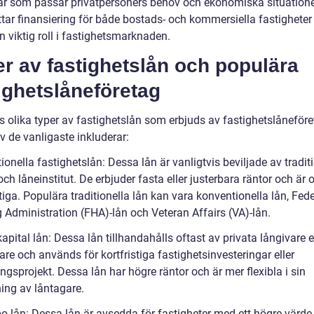
ar som passar privatpersoners behov och ekonomiska situatione
ttar finansiering för både bostads- och kommersiella fastigheter
n viktig roll i fastighetsmarknaden.
r av fastighetslån och populära
ighetslåneföretag
s olika typer av fastighetslån som erbjuds av fastighetslåneföre
v de vanligaste inkluderar:
tionella fastighetslån: Dessa lån är vanligtvis beviljade av tradit
ch låneinstitut. De erbjuder fasta eller justerbara räntor och är 
tiga. Populära traditionella lån kan vara konventionella lån, Fede
 Administration (FHA)-lån och Veteran Affairs (VA)-lån.
kapital lån: Dessa lån tillhandahålls oftast av privata långivare e
are och används för kortfristiga fastighetsinvesteringar eller
ngsprojekt. Dessa lån har högre räntor och är mer flexibla i sin
ng av låntagare.
o lån: Dessa lån är avsedda för fastigheter med ett högre värde