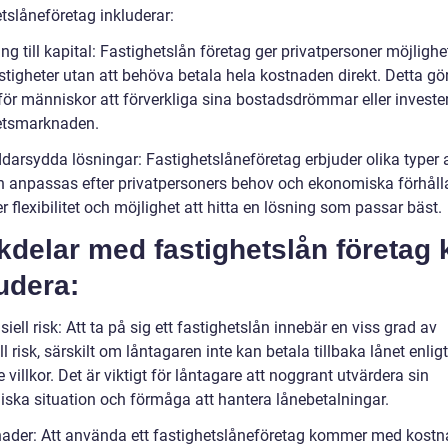
tslåneföretag inkluderar:
ång till kapital: Fastighetslån företag ger privatpersoner möjlighe
tigheter utan att behöva betala hela kostnaden direkt. Detta gör
för människor att förverkliga sina bostadsdrömmar eller invester
etsmarknaden.
ddarsydda lösningar: Fastighetslåneföretag erbjuder olika typer 
 anpassas efter privatpersoners behov och ekonomiska förhåll
r flexibilitet och möjlighet att hitta en lösning som passar bäst.
delar med fastighetslån företag 
udera:
siell risk: Att ta på sig ett fastighetslån innebär en viss grad av
ll risk, särskilt om låntagaren inte kan betala tillbaka lånet enligt
 villkor. Det är viktigt för låntagare att noggrant utvärdera sin
ska situation och förmåga att hantera lånebetalningar.
nader: Att använda ett fastighetslåneföretag kommer med kostn