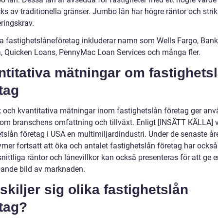
s av traditionella gränser. Jumbo lån har högre räntor och strik
eringskrav.
a fastighetslåneföretag inkluderar namn som Wells Fargo, Bank
, Quicken Loans, PennyMac Loan Services och många fler.
titativa mätningar om fastighets
tag
ik och kvantitativa mätningar inom fastighetslån företag ger an
r om branschens omfattning och tillväxt. Enligt [INSÄTT KÄLLA] 
tslån företag i USA en multimiljardindustri. Under de senaste år
mer fortsatt att öka och antalet fastighetslån företag har också
ttliga räntor och lånevillkor kan också presenteras för att ge e
pande bild av marknaden.
skiljer sig olika fastighetslån
tag?