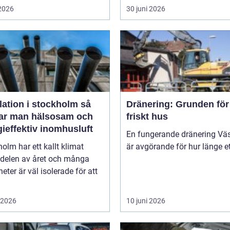
 2026
30 juni 2026
lation i stockholm så
Dränering: Grunden för 
ar man hälsosam och
friskt hus
ieffektiv inomhusluft
En fungerande dränering Vä
olm har ett kallt klimat
är avgörande för hur länge ett
 delen av året och många
heter är väl isolerade för att
i 2026
10 juni 2026