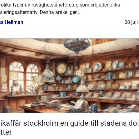
 olika typer av fastighetslåneföretag som erbjuder olika
sieringsalternativ. Denna artikel ger ...
as Hellman
08 jul
fär stockholm en guide till stadens dolda
tter