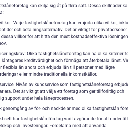
tslåneföretag kan skilja sig åt på flera sätt. Dessa skillnader k
a:
illkor: Varje fastighetslåneföretag kan erbjuda olika villkor, inkl
löptider och betalningsalternativ. Det är viktigt för privatpersoner 
dessa villkor för att hitta den mest kostnadseffektiva lösningen
hov.
ficeringskrav: Olika fastighetslåneföretag kan ha olika kriterier fö
låntagares kreditvärdighet och förmåga att återbetala lånet. V
 flexibla än andra och erbjuda lån till personer med lägre
rderingar eller mindre traditionella inkomstkällor.
service: Nivån av kundservice som fastighetslåneföretag erbjud
riera. Det är viktigt att välja ett företag som ger tillförlitlig och
glig support under hela låneprocessen.
sk genomgång av för- och nackdelar med olika fastighetslån för
kt sett har fastighetslån företag varit avgörande för att underlät
etsköp och investeringar. Fördelarna med att använda