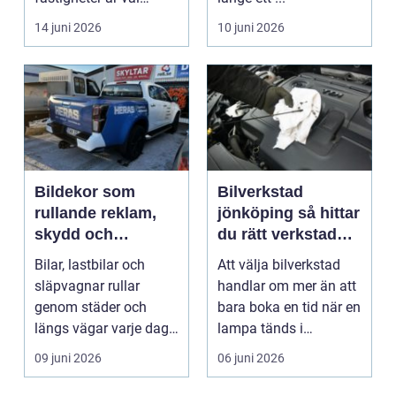
isolerade för att s...
14 juni 2026
10 juni 2026
Bildekor som
Bilverkstad
rullande reklam,
jönköping så hittar
skydd och
du rätt verkstad
personlig stil
för din bil
Bilar, lastbilar och
Att välja bilverkstad
släpvagnar rullar
handlar om mer än att
genom städer och
bara boka en tid när en
längs vägar varje dag.
lampa tänds i
De passerar
instrumentpanelen....
09 juni 2026
06 juni 2026
tusentals...