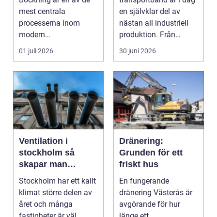
mest centrala
en självklar del av
processerna inom
nästan all industriell
modern
produktion. Från
plåtbearbetning. I en
stenbrott och åte...
01 juli 2026
30 juni 2026
industriregion som ...
Ventilation i
Dränering:
stockholm så
Grunden för ett
skapar man
friskt hus
hälsosam och
Stockholm har ett kallt
En fungerande
energieffektiv
klimat större delen av
dränering Västerås är
inomhusluft
året och många
avgörande för hur
fastigheter är väl
länge ett ...