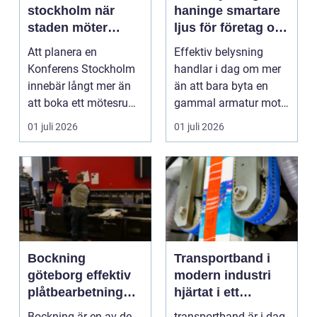
stockholm när
haninge smartare
staden möter
ljus för företag och
skärgård och
fastigheter
Att planera en
Effektiv belysning
landsbygd
Konferens Stockholm
handlar i dag om mer
innebär långt mer än
än att bara byta en
att boka ett mötesrum
gammal armatur mot
och ordna fika.
en ny. Företag, bosta...
01 juli 2026
01 juli 2026
Företa...
Bockning
Transportband i
göteborg effektiv
modern industri
plåtbearbetning
hjärtat i ett
med precision
effektivt flöde
Bockning är en av de
transportband är i dag