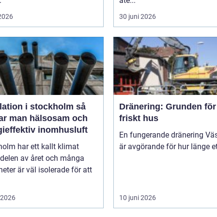
.
åte...
 2026
30 juni 2026
lation i stockholm så
Dränering: Grunden för 
ar man hälsosam och
friskt hus
ieffektiv inomhusluft
En fungerande dränering Vä
olm har ett kallt klimat
är avgörande för hur länge ett
 delen av året och många
heter är väl isolerade för att
i 2026
10 juni 2026