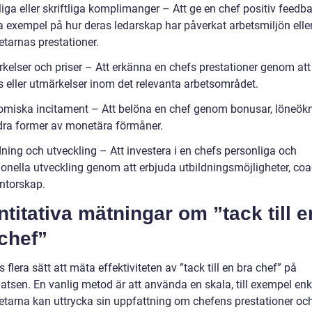
iga eller skriftliga komplimanger – Att ge en chef positiv feedb
a exempel på hur deras ledarskap har påverkat arbetsmiljön elle
tarnas prestationer.
kelser och priser – Att erkänna en chefs prestationer genom att 
s eller utmärkelser inom det relevanta arbetsområdet.
omiska incitament – Att belöna en chef genom bonusar, löneök
ndra former av monetära förmåner.
dning och utveckling – Att investera i en chefs personliga och
ionella utveckling genom att erbjuda utbildningsmöjligheter, co
entorskap.
titativa mätningar om ”tack till e
chef”
s flera sätt att mäta effektiviteten av ”tack till en bra chef” på
atsen. En vanlig metod är att använda en skala, till exempel enk
tarna kan uttrycka sin uppfattning om chefens prestationer och