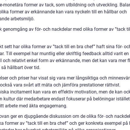
e-monetära former av tack, som utbildning och utveckling. Bal
olika former av erkännande kan vara nyckeln till en hållbar och
ande arbetsmiljö.
sk genomgång av för- och nackdelar med olika former av ”tack til
kt sett har olika former av ”tack till en bra chef” haft sina för- oc
r. Till exempel har muntlig eller skriftlig feedback alltid varit en
l och relativt enkel form av erkännande, men det kan vara mer fl
 så hållbart över tid.
lser och priser har visat sig vara mer långsiktiga och minnesvä
också vara svårt att mäta och jämföra prestationer rättvist.
ska incitament kan vara en effektiv motivation, men de kan oc
 kultur där medarbetare endast fokuserar på belöningar istället 
sitt arbete med äkta engagemang.
ovan ger en djupgående diskussion om de olika för- och nackde
a former av ”tack till en bra chef” och ger konkreta exempel på 