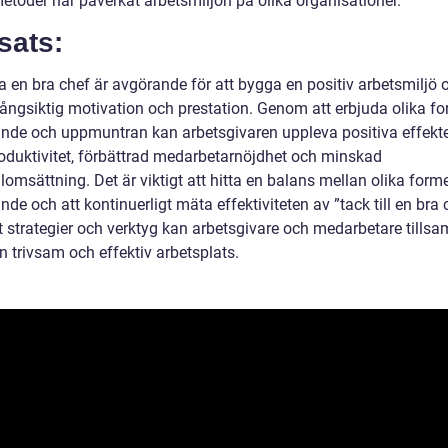
etoder har påverkat arbetsmiljön på olika organisationer.
sats:
a en bra chef är avgörande för att bygga en positiv arbetsmiljö 
långsiktig motivation och prestation. Genom att erbjuda olika f
nde och uppmuntran kan arbetsgivaren uppleva positiva effekt
oduktivitet, förbättrad medarbetarnöjdhet och minskad
omsättning. Det är viktigt att hitta en balans mellan olika form
de och att kontinuerligt mäta effektiviteten av ”tack till en bra 
t strategier och verktyg kan arbetsgivare och medarbetare till
n trivsam och effektiv arbetsplats.