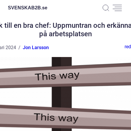
SVENSKAB2B.
se
k till en bra chef: Uppmuntran och erkänn
på arbetsplatsen
red
ari 2024
Jon Larsson