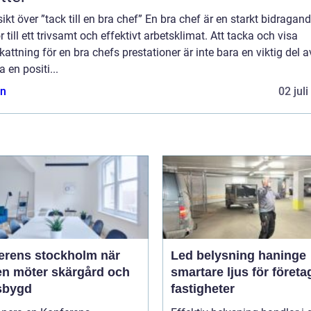
ikt över ”tack till en bra chef” En bra chef är en starkt bidragan
r till ett trivsamt och effektivt arbetsklimat. Att tacka och visa
attning för en bra chefs prestationer är inte bara en viktig del a
 en positi...
n
02 jul
rens stockholm när
Led belysning haninge
en möter skärgård och
smartare ljus för företa
sbygd
fastigheter