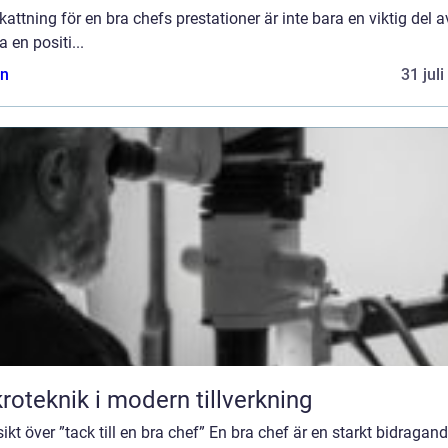
attning för en bra chefs prestationer är inte bara en viktig del a
 en positi...
n
31 jul
roteknik i modern tillverkning
ikt över ”tack till en bra chef” En bra chef är en starkt bidragan