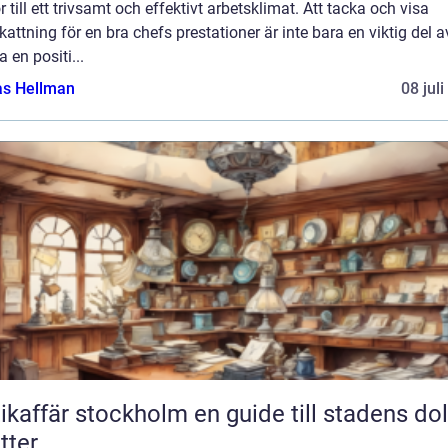
r till ett trivsamt och effektivt arbetsklimat. Att tacka och visa
attning för en bra chefs prestationer är inte bara en viktig del a
 en positi...
as Hellman
08 jul
fär stockholm en guide till stadens dolda
tter