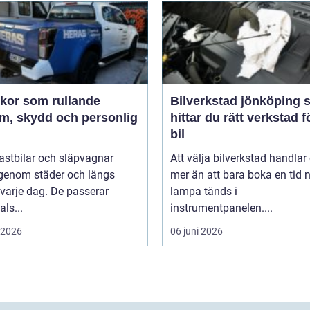
ekor som rullande
Bilverkstad jönköping så
am, skydd och personlig
hittar du rätt verkstad f
bil
 lastbilar och släpvagnar
Att välja bilverkstad handla
 genom städer och längs
mer än att bara boka en tid 
varje dag. De passerar
lampa tänds i
als...
instrumentpanelen....
i 2026
06 juni 2026