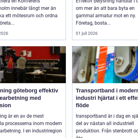
anera en Konferens
Effektiv belysning handlar i
holm innebär långt mer än
om mer än att bara byta en
oka ett mötesrum och ordna
gammal armatur mot en ny.
öreta...
Företag, bosta...
 2026
01 juli 2026
ng göteborg effektiv
Transportband i moder
bearbetning med
industri hjärtat i ett effektivt
ision
flöde
ing är en av de mest
transportband är i dag en sjä
ala processerna inom modern
del av nästan all industriell
arbetning. I en industriregion
produktion. Från stenbrott o