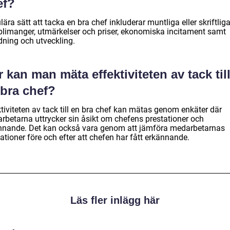
ef?
ära sätt att tacka en bra chef inkluderar muntliga eller skriftlig
limanger, utmärkelser och priser, ekonomiska incitament samt
dning och utveckling.
 kan man mäta effektiviteten av tack til
 bra chef?
tiviteten av tack till en bra chef kan mätas genom enkäter där
rbetarna uttrycker sin åsikt om chefens prestationer och
nnande. Det kan också vara genom att jämföra medarbetarnas
ationer före och efter att chefen har fått erkännande.
Läs fler inlägg här