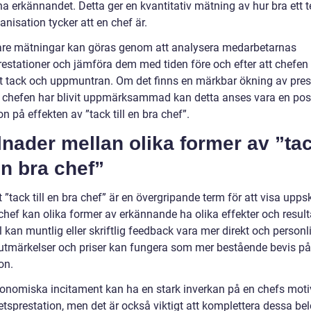
a erkännandet. Detta ger en kvantitativ mätning av hur bra ett 
ganisation tycker att en chef är.
gare mätningar kan göras genom att analysera medarbetarnas
restationer och jämföra dem med tiden före och efter att chefen
t tack och uppmuntran. Om det finns en märkbar ökning av pre
tt chefen har blivit uppmärksammad kan detta anses vara en posi
on på effekten av ”tack till en bra chef”.
lnader mellan olika former av ”ta
 en bra chef”
t ”tack till en bra chef” är en övergripande term för att visa upps
hef kan olika former av erkännande ha olika effekter och resulta
kan muntlig eller skriftlig feedback vara mer direkt och personli
tmärkelser och priser kan fungera som mer bestående bevis på
on.
onomiska incitament kan ha en stark inverkan på en chefs moti
etsprestation, men det är också viktigt att komplettera dessa be