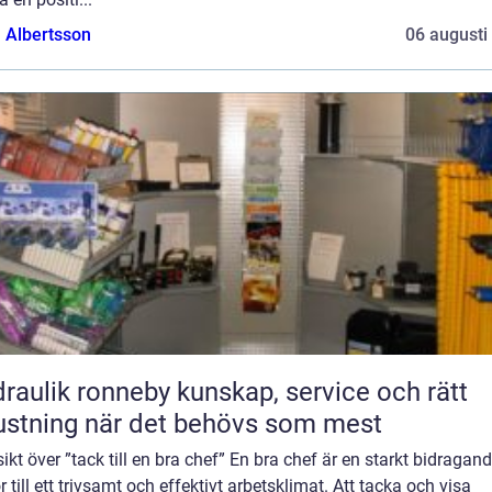
a Albertsson
06 augusti
ik ronneby kunskap, service och rätt
ustning när det behövs som mest
ikt över ”tack till en bra chef” En bra chef är en starkt bidragan
r till ett trivsamt och effektivt arbetsklimat. Att tacka och visa