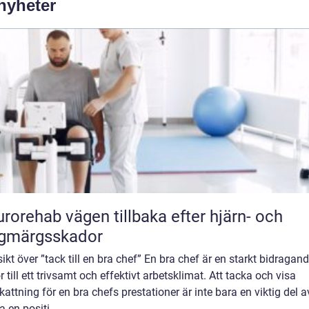
 nyheter
vägen tillbaka efter hjärn- och
ggmärgsskador
ikt över ”tack till en bra chef” En bra chef är en starkt bidragan
r till ett trivsamt och effektivt arbetsklimat. Att tacka och visa
attning för en bra chefs prestationer är inte bara en viktig del a
 en positi...