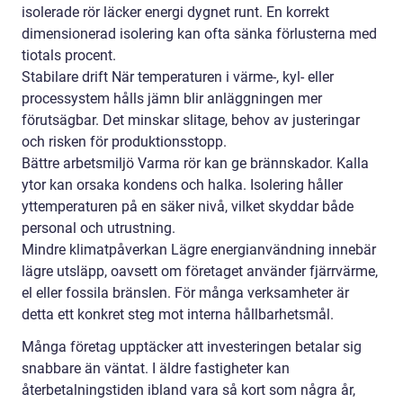
isolerade rör läcker energi dygnet runt. En korrekt
dimensionerad isolering kan ofta sänka förlusterna med
tiotals procent.
Stabilare drift När temperaturen i värme-, kyl- eller
processystem hålls jämn blir anläggningen mer
förutsägbar. Det minskar slitage, behov av justeringar
och risken för produktionsstopp.
Bättre arbetsmiljö Varma rör kan ge brännskador. Kalla
ytor kan orsaka kondens och halka. Isolering håller
yttemperaturen på en säker nivå, vilket skyddar både
personal och utrustning.
Mindre klimatpåverkan Lägre energianvändning innebär
lägre utsläpp, oavsett om företaget använder fjärrvärme,
el eller fossila bränslen. För många verksamheter är
detta ett konkret steg mot interna hållbarhetsmål.
Många företag upptäcker att investeringen betalar sig
snabbare än väntat. I äldre fastigheter kan
återbetalningstiden ibland vara så kort som några år,