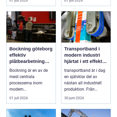
01 juli 2026
01 juli 2026
Bockning göteborg
Transportband i
effektiv
modern industri
plåtbearbetning
hjärtat i ett effektivt
med precision
flöde
Bockning är en av de
transportband är i dag
mest centrala
en självklar del av
processerna inom
nästan all industriell
modern
produktion. Från
plåtbearbetning. I en
stenbrott och åte...
01 juli 2026
30 juni 2026
industriregion som ...