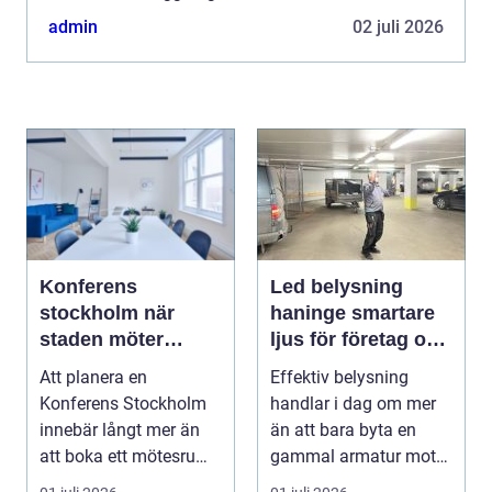
skymundan jämfört med mer synliga
admin
02 juli 2026
investeringar....
Konferens
Led belysning
stockholm när
haninge smartare
staden möter
ljus för företag och
skärgård och
fastigheter
Att planera en
Effektiv belysning
landsbygd
Konferens Stockholm
handlar i dag om mer
innebär långt mer än
än att bara byta en
att boka ett mötesrum
gammal armatur mot
och ordna fika. Företa...
en ny. Företag, bosta...