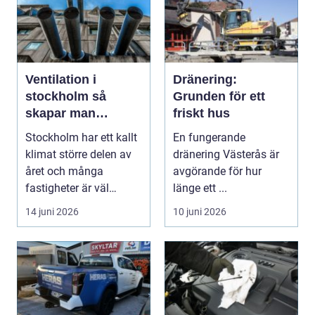
Ventilation i
Dränering:
stockholm så
Grunden för ett
skapar man
friskt hus
hälsosam och
Stockholm har ett kallt
En fungerande
energieffektiv
klimat större delen av
dränering Västerås är
inomhusluft
året och många
avgörande för hur
fastigheter är väl
länge ett ...
isolerade för att s...
14 juni 2026
10 juni 2026