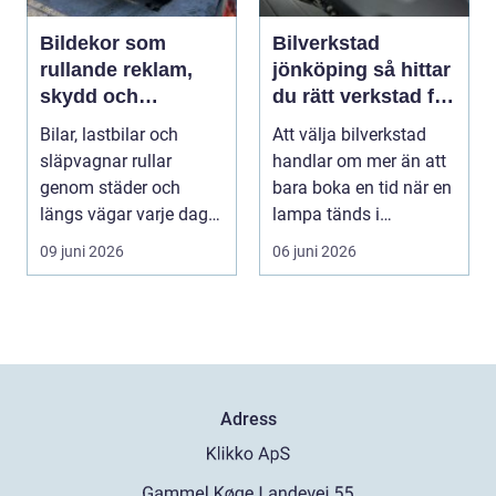
Bildekor som
Bilverkstad
rullande reklam,
jönköping så hittar
skydd och
du rätt verkstad för
personlig stil
din bil
Bilar, lastbilar och
Att välja bilverkstad
släpvagnar rullar
handlar om mer än att
genom städer och
bara boka en tid när en
längs vägar varje dag.
lampa tänds i
De passerar tusentals...
instrumentpanelen....
09 juni 2026
06 juni 2026
Adress