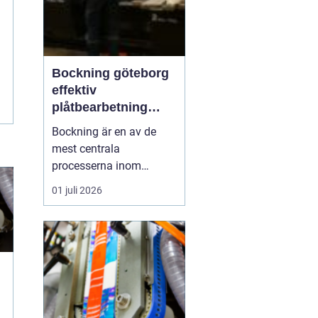
Bockning göteborg
effektiv
plåtbearbetning
med precision
Bockning är en av de
mest centrala
processerna inom
modern plåtbearbetning.
01 juli 2026
I en industriregion som
Göteborg, där både
marin, fordons- och
byggsektor är starka,
spelar väl utförd
bockning en avgörande
i
roll för allt från räcken