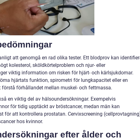
 bedömningar
anligt att genomgå en rad olika tester. Ett blodprov kan identifie
ögt kolesterol, sköldkörtelproblem och njur- eller
 ger viktig information om risken för hjärt- och kärlsjukdomar.
öma hjärtats funktion, spirometri för lungkapacitet eller en
förstå förhållandet mellan muskel- och fettmassa.
ckså en viktig del av hälsoundersökningar. Exempelvis
or för tidig upptäckt av bröstcancer, medan män kan
ör att kontrollera prostatan. Cervixscreening (cellprovtagning
lscancer hos kvinnor.
ersökningar efter ålder och