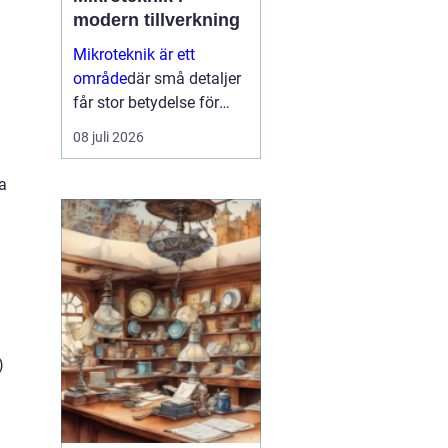
modern tillverkning
Mikroteknik är ett
område
där små detaljer
får stor betydelse för
helheten. När
08 juli 2026
komponenter blir mindre,
toleranserna snäva...
ra
)