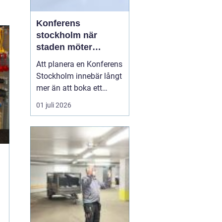
Konferens
stockholm när
staden möter
skärgård och
Att planera en Konferens
landsbygd
Stockholm innebär långt
mer än att boka ett
mötesrum och ordna
01 juli 2026
fika. Företag söker idag
miljöer som skapar
fokus, ger energi och
stärker relationer i
gruppen. Många märker
också att de mest
givande samtalen
uppstår en bit bor...