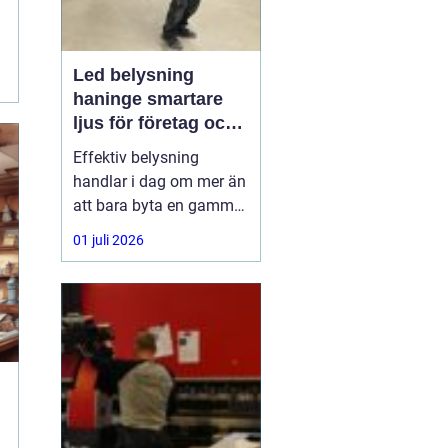
Led belysning
haninge smartare
ljus för företag och
fastigheter
Effektiv belysning
handlar i dag om mer än
att bara byta en gammal
armatur mot en ny.
01 juli 2026
Företag,
bostadsrättsföreningar
och fastighetsägare i
Haninge söker lösningar
som sänker
energikostnader, ger
bättre arbetsmiljö och
kräver minimalt
underhåll.