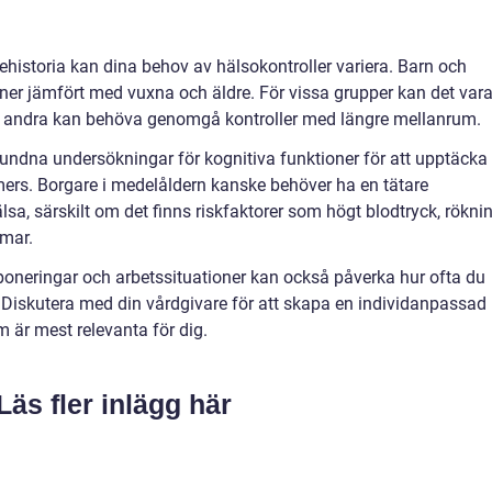
ehistoria kan dina behov av hälsokontroller variera. Barn och
r jämfört med vuxna och äldre. För vissa grupper kan det var
n andra kan behöva genomgå kontroller med längre mellanrum.
bundna undersökningar för kognitiva funktioner för att upptäcka
mers. Borgare i medelåldern kanske behöver ha en tätare
lsa, särskilt om det finns riskfaktorer som högt blodtryck, rökni
omar.
xponeringar och arbetssituationer kan också påverka hur ofta du
iskutera med din vårdgivare för att skapa en individanpassad
om är mest relevanta för dig.
Läs fler inlägg här