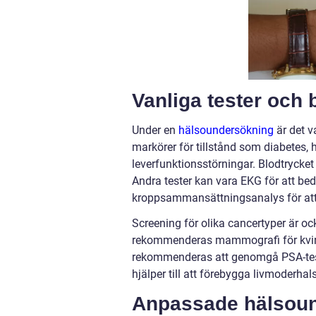
Vanliga tester och
Under en
hälsoundersökning
är det v
markörer för tillstånd som diabetes, h
leverfunktionsstörningar. Blodtrycket
Andra tester kan vara EKG för att bed
kroppsammansättningsanalys för att 
Screening för olika cancertyper är o
rekommenderas mammografi för kvinn
rekommenderas att genomgå PSA-test f
hjälper till att förebygga livmoderha
Anpassade hälsound