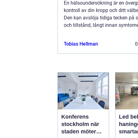
En hälsoundersökning är en överg
kontroll av din kropp och ditt välb
Den kan avslöja tidiga tecken på
och tillstånd, långt innan symtome
märkbara. Att regelbundet g...
Tobias Hellman
0
Konferens
Led be
stockholm när
haning
staden möter
smartar