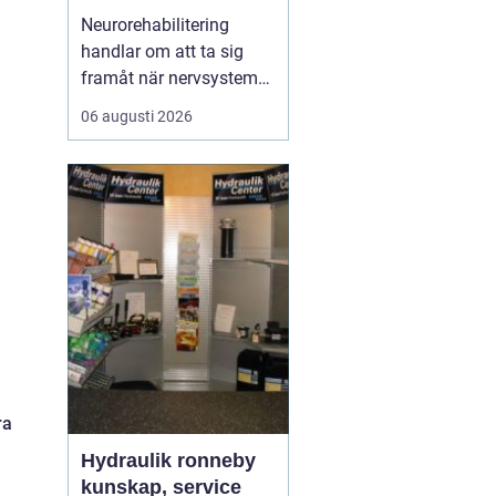
ryggmärgsskador
Neurorehabilitering
handlar om att ta sig
framåt när nervsystemet
har skadats eller
06 augusti 2026
påverkats av sjukdom.
Målet är att återfå
funktion, stärka det som
fortfarande fungerar och
skapa nya strategier för
vardagen. Med rätt stöd,
tillräcklig träning och ...
ra
Hydraulik ronneby
kunskap, service