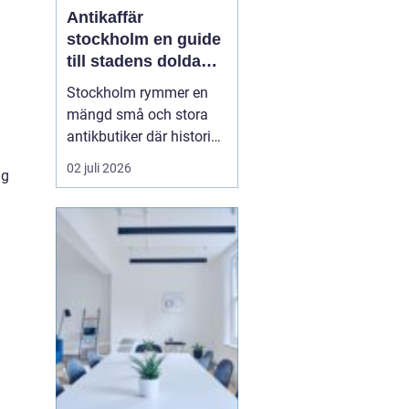
Antikaffär
stockholm en guide
till stadens dolda
a
skatter
Stockholm rymmer en
mängd små och stora
antikbutiker där historia,
hantverk och personlig
02 juli 2026
ng
stil möts. För många
handlar ett besök i en
Antikaffär Stockholm
lika mycket om känslan
som om själva köpet.
Doften a...