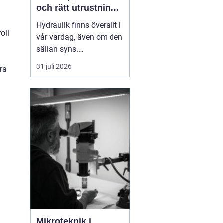
och rätt utrustning
när det behövs som
Hydraulik finns överallt i
mest
oll
vår vardag, även om den
sällan syns.
Skogsmaskiner,
31 juli 2026
ra
lantbruksmaskiner,
entreprenadfordon,
industrilinjer och sågverk
är alla beroende av
välfungerande
hydrauliska system. När
en slang brister eller en
cylinder läcker stanna...
Mikroteknik i