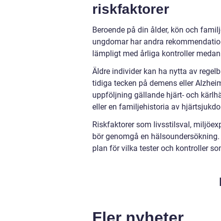
riskfaktorer
Beroende på din ålder, kön och familj
ungdomar har andra rekommendatione
lämpligt med årliga kontroller meda
Äldre individer kan ha nytta av regel
tidiga tecken på demens eller Alzhei
uppföljning gällande hjärt- och kärlhä
eller en familjehistoria av hjärtsjukd
Riskfaktorer som livsstilsval, miljöe
bör genomgå en hälsoundersökning. D
plan för vilka tester och kontroller s
Fler nyheter