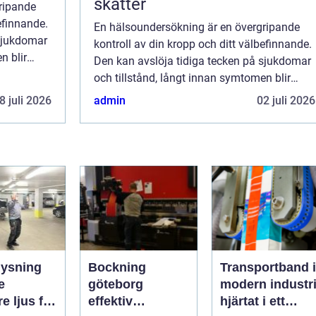
skatter
ripande
efinnande.
En hälsoundersökning är en övergripande
 sjukdomar
kontroll av din kropp och ditt välbefinnande.
n blir
Den kan avslöja tidiga tecken på sjukdomar
och tillstånd, långt innan symtomen blir
märkbara. Att regelbundet g...
8 juli 2026
admin
02 juli 2026
lysning
Bockning
Transportband i
e
göteborg
modern industr
e ljus för
effektiv
hjärtat i ett