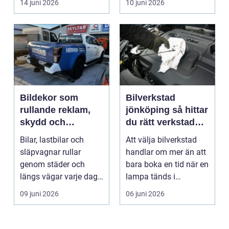
14 juni 2026
10 juni 2026
Bildekor som
Bilverkstad
rullande reklam,
jönköping så hittar
skydd och
du rätt verkstad
personlig stil
för din bil
Bilar, lastbilar och
Att välja bilverkstad
släpvagnar rullar
handlar om mer än att
genom städer och
bara boka en tid när en
längs vägar varje dag.
lampa tänds i
De passerar
instrumentpanelen....
09 juni 2026
06 juni 2026
tusentals...