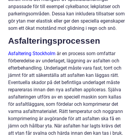
anpassade för till exempel cykelbanor, lekplatser och
parkeringsområden. Dessa kan inkludera tillsatser som
gör ytan mer elastisk eller ger den speciella egenskaper
som ett ökat motstånd mot glidning i regn och snö.
Asfalteringsprocessen
Asfaltering Stockholm
är en process som omfattar
förberedelse av underlaget, läggning av asfalten och
efterbehandling. Underlaget måste vara fast, torrt och
jämnt för att säkerställa att asfalten kan läggas rätt.
Eventuella skador på det befintliga underlaget måste
repareraras innan den nya asfalten appliceras. Själva
asfalteringen utförs av en speciell maskin som kallas
för asfaltläggare, som fördelar och komprimerar det
varma asfaltmaterialet. Rätt temperatur och noggrann
komprimering är avgörande för att asfalten ska få en
jämn och hållbar yta. När asfalten har lagts krävs det
att ytan får svalna och härda innan den kan tas i bruk.