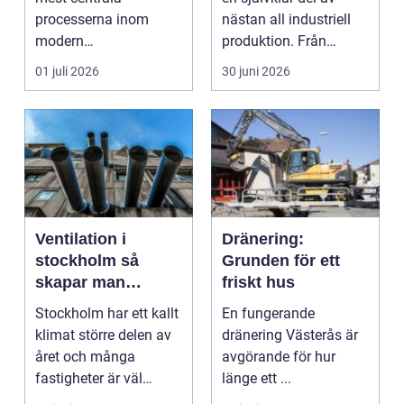
processerna inom
nästan all industriell
modern
produktion. Från
plåtbearbetning. I en
stenbrott och åte...
01 juli 2026
30 juni 2026
industriregion som ...
Ventilation i
Dränering:
stockholm så
Grunden för ett
skapar man
friskt hus
hälsosam och
Stockholm har ett kallt
En fungerande
energieffektiv
klimat större delen av
dränering Västerås är
inomhusluft
året och många
avgörande för hur
fastigheter är väl
länge ett ...
isolerade för att s...