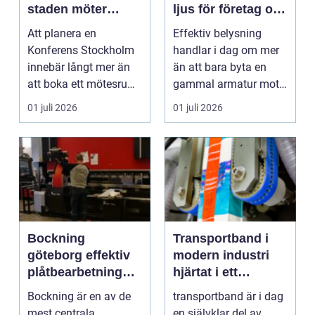
staden möter
ljus för företag och
skärgård och
fastigheter
Att planera en
Effektiv belysning
landsbygd
Konferens Stockholm
handlar i dag om mer
innebär långt mer än
än att bara byta en
att boka ett mötesrum
gammal armatur mot
och ordna fika.
en ny. Företag, bosta...
01 juli 2026
01 juli 2026
Företa...
Bockning
Transportband i
göteborg effektiv
modern industri
plåtbearbetning
hjärtat i ett
med precision
effektivt flöde
Bockning är en av de
transportband är i dag
mest centrala
en självklar del av