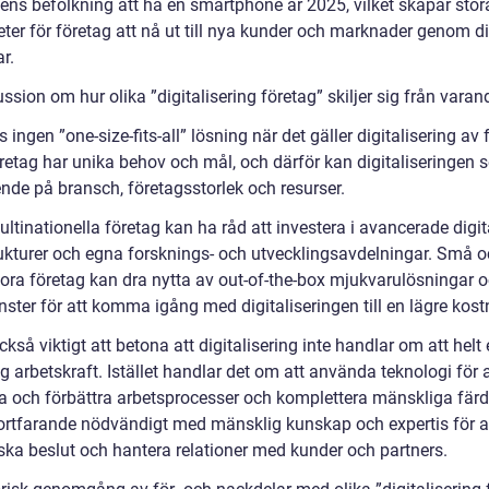
dens befolkning att ha en smartphone år 2025, vilket skapar stor
ter för företag att nå ut till nya kunder och marknader genom di
r.
ssion om hur olika ”digitalisering företag” skiljer sig från varan
s ingen ”one-size-fits-all” lösning när det gäller digitalisering av 
retag har unika behov och mål, och därför kan digitaliseringen s
ende på bransch, företagsstorlek och resurser.
ltinationella företag kan ha råd att investera i avancerade digit
rukturer och egna forsknings- och utvecklingsavdelningar. Små 
ora företag kan dra nytta av out-of-the-box mjukvarulösningar 
ster för att komma igång med digitaliseringen till en lägre kost
ckså viktigt att betona att digitalisering inte handlar om att helt 
 arbetskraft. Istället handlar det om att använda teknologi för a
a och förbättra arbetsprocesser och komplettera mänskliga färd
fortfarande nödvändigt med mänsklig kunskap och expertis för at
iska beslut och hantera relationer med kunder och partners.