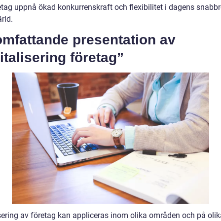
etag uppnå ökad konkurrenskraft och flexibilitet i dagens snabbr
rld.
omfattande presentation av
italisering företag”
sering av företag kan appliceras inom olika områden och på olika