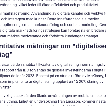
vändning, vilket leder till ökad effektivitet och produktivitet.
al marknadsföring: Användning av digitala kanaler och verktyg fö
ll och interagera med kunder. Detta innefattar sociala medier,
roptimering, email-marknadsföring och content marketing. Ge
 digitala marknadsföringsstrategier kan företag nå en bredare p
t varumärkes medvetande och förbättra kundengagemanget.
titativa mätningar om ”digitalise
tag”
k visar på den snabba tillväxten av digitalisering inom näringsliv
n rapport från IDC förväntas de globala investeringarna i digitali
iljoner dollar år 2023. Baserat på en studie utförd av McKinsey, 
 som implementerar digitalisering upplevt en 15-20% ökning av
viteten.
n viktig aspekt är den ökade användningen av mobila enheter 
tanslutning. Enligt en undersökning från Ericsson, kommer näst