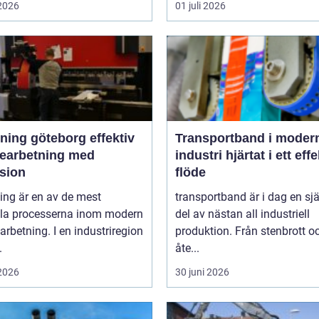
 2026
01 juli 2026
ng göteborg effektiv
Transportband i moder
bearbetning med
industri hjärtat i ett effektivt
ision
flöde
ing är en av de mest
transportband är i dag en sjä
ala processerna inom modern
del av nästan all industriell
arbetning. I en industriregion
produktion. Från stenbrott o
.
åte...
 2026
30 juni 2026