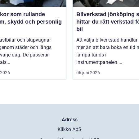
ekor som rullande
Bilverkstad jönköping så
am, skydd och personlig
hittar du rätt verkstad f
bil
 lastbilar och släpvagnar
Att välja bilverkstad handla
 genom städer och längs
mer än att bara boka en tid 
varje dag. De passerar
lampa tänds i
als...
instrumentpanelen....
i 2026
06 juni 2026
Adress