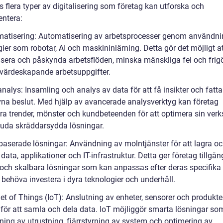
s flera typer av digitalisering som företag kan utforska och
ntera:
matisering: Automatisering av arbetsprocesser genom användni
ier som robotar, AI och maskininlärning. Detta gör det möjligt a
visera och påskynda arbetsflöden, minska mänskliga fel och frigö
 värdeskapande arbetsuppgifter.
nalys: Insamling och analys av data för att få insikter och fatta
vna beslut. Med hjälp av avancerade analysverktyg kan företag
iera trender, mönster och kundbeteenden för att optimera sin ve
juda skräddarsydda lösningar.
baserade lösningar: Användning av molntjänster för att lagra o
data, applikationer och IT-infrastruktur. Detta ger företag tillgång 
a och skalbara lösningar som kan anpassas efter deras specifika
 behöva investera i dyra teknologier och underhåll.
net of Things (IoT): Anslutning av enheter, sensorer och produkter 
t för att samla och dela data. IoT möjliggör smarta lösningar so
ning av utrustning, fjärrstyrning av system och optimering av