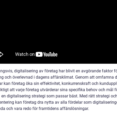
ngsvis, digitalisering av företag har blivit en avgörande faktor f
g och överlevnad i dagens affärsklimat. Genom att omfamna di
r kan företag öka sin effektivitet, konkurrenskraft och kunduppl
iktigt att varje företag utvärderar sina specifika behov och mål fö
en digitalisering strategi som passar bäst. Med rätt strategi oc
tering kan företag dra nytta av alla fördelar som digitalisering
uda och vara redo för framtidens affärslösningar.