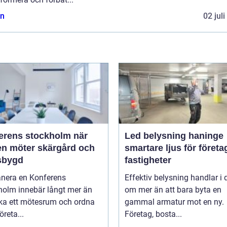
n
02 jul
rens stockholm när
Led belysning haninge
en möter skärgård och
smartare ljus för företa
sbygd
fastigheter
anera en Konferens
Effektiv belysning handlar i
holm innebär långt mer än
om mer än att bara byta en
oka ett mötesrum och ordna
gammal armatur mot en ny.
öreta...
Företag, bosta...