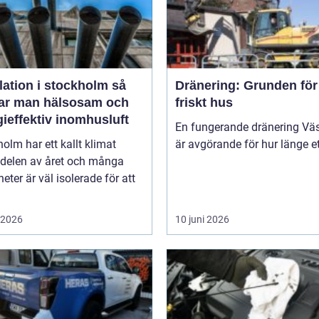
lation i stockholm så
Dränering: Grunden för 
ar man hälsosam och
friskt hus
ieffektiv inomhusluft
En fungerande dränering Vä
olm har ett kallt klimat
är avgörande för hur länge ett
 delen av året och många
heter är väl isolerade för att
i 2026
10 juni 2026