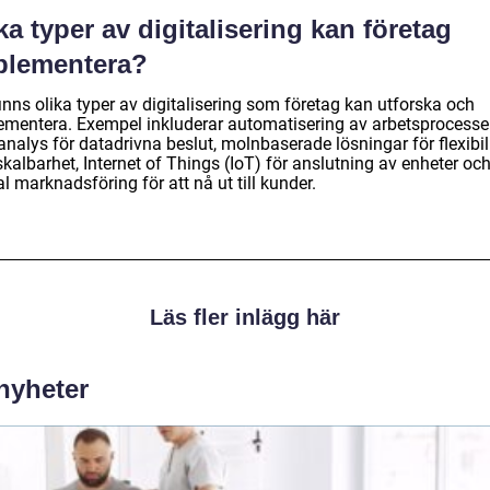
ka typer av digitalisering kan företag
plementera?
inns olika typer av digitalisering som företag kan utforska och
ementera. Exempel inkluderar automatisering av arbetsprocesser
nalys för datadrivna beslut, molnbaserade lösningar för flexibil
kalbarhet, Internet of Things (IoT) för anslutning av enheter oc
al marknadsföring för att nå ut till kunder.
Läs fler inlägg här
 nyheter