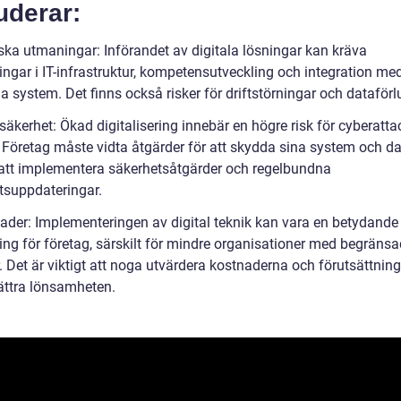
uderar:
ska utmaningar: Införandet av digitala lösningar kan kräva
ingar i IT-infrastruktur, kompetensutveckling och integration me
ga system. Det finns också risker för driftstörningar och dataförl
äkerhet: Ökad digitalisering innebär en högre risk för cyberatta
. Företag måste vidta åtgärder för att skydda sina system och d
tt implementera säkerhetsåtgärder och regelbundna
tsuppdateringar.
ader: Implementeringen av digital teknik kan vara en betydande
ring för företag, särskilt för mindre organisationer med begräns
. Det är viktigt att noga utvärdera kostnaderna och förutsättnin
bättra lönsamheten.