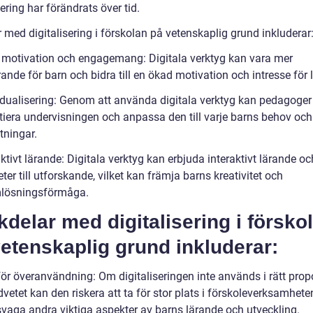
sering har förändrats över tid.
 med digitalisering i förskolan på vetenskaplig grund inkluderar
 motivation och engagemang: Digitala verktyg kan vara mer
nde för barn och bidra till en ökad motivation och intresse för 
vidualisering: Genom att använda digitala verktyg kan pedagoger
ntiera undervisningen och anpassa den till varje barns behov och
tningar.
aktivt lärande: Digitala verktyg kan erbjuda interaktivt lärande oc
ter till utforskande, vilket kan främja barns kreativitet och
lösningsförmåga.
delar med digitalisering i försko
etenskaplig grund inkluderar:
för överanvändning: Om digitaliseringen inte används i rätt prop
etet kan den riskera att ta för stor plats i förskoleverksamheten
svaga andra viktiga aspekter av barns lärande och utveckling.