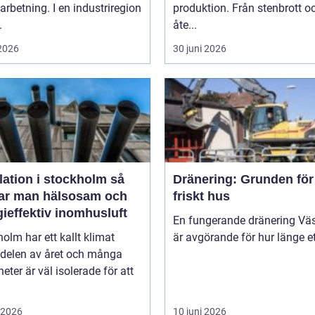
arbetning. I en industriregion
produktion. Från stenbrott o
.
åte...
 2026
30 juni 2026
lation i stockholm så
Dränering: Grunden för 
ar man hälsosam och
friskt hus
ieffektiv inomhusluft
En fungerande dränering Vä
olm har ett kallt klimat
är avgörande för hur länge ett
 delen av året och många
heter är väl isolerade för att
i 2026
10 juni 2026