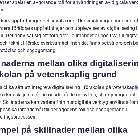
nser spelar en avgörande roll för användningen av digitala verk
an.
ldrars uppfattningar och involvering: Undersökningar har genomf
rdera föräldrars uppfattningar och upplevelser av digitalisering i
n. Det har visat sig att föräldrar i allmänhet är positiva till digita
 och teknik i förskoleverksamhet, men det finns också oro och b
rståelse och engagemang.
lnaderna mellan olika digitaliserin
skolan på vetenskaplig grund
s olika sätt att integrera digitalisering i förskolan på vetenskapl
sa kan skilja sig åt beroende på deras syften, tillämpningar och
 Skillnaderna kan variera från hur digitala verktyg används för 
specifika lärandemål till pedagogens roll och engagemang i
seringsprocessen.
pel på skillnader mellan olika