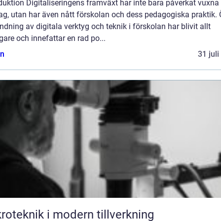
duktion Digitaliseringens framväxt har inte bara påverkat vuxna
ag, utan har även nått förskolan och dess pedagogiska praktik.
dning av digitala verktyg och teknik i förskolan har blivit allt
gare och innefattar en rad po...
n
31 jul
roteknik i modern tillverkning