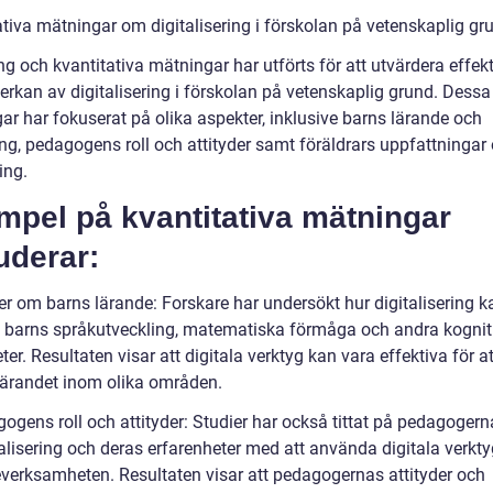
ativa mätningar om digitalisering i förskolan på vetenskaplig gr
g och kvantitativa mätningar har utförts för att utvärdera effekt
erkan av digitalisering i förskolan på vetenskaplig grund. Dessa
ar har fokuserat på olika aspekter, inklusive barns lärande och
ing, pedagogens roll och attityder samt föräldrars uppfattningar
ing.
mpel på kvantitativa mätningar
uderar:
er om barns lärande: Forskare har undersökt hur digitalisering k
 barns språkutveckling, matematiska förmåga och andra kognit
ter. Resultaten visar att digitala verktyg kan vara effektiva för at
lärandet inom olika områden.
gogens roll och attityder: Studier har också tittat på pedagoger
alisering och deras erfarenheter med att använda digitala verkty
everksamheten. Resultaten visar att pedagogernas attityder och