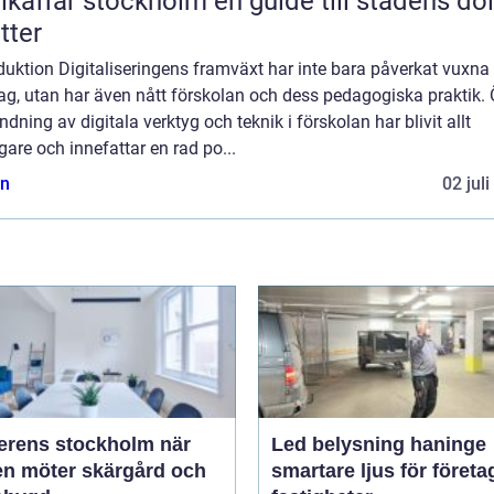
fär stockholm en guide till stadens dolda
tter
duktion Digitaliseringens framväxt har inte bara påverkat vuxna
ag, utan har även nått förskolan och dess pedagogiska praktik.
dning av digitala verktyg och teknik i förskolan har blivit allt
gare och innefattar en rad po...
n
02 jul
rens stockholm när
Led belysning haninge
en möter skärgård och
smartare ljus för företa