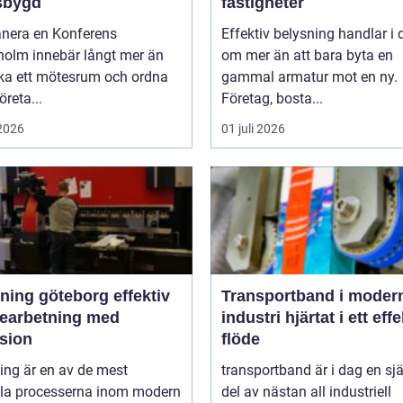
sbygd
fastigheter
anera en Konferens
Effektiv belysning handlar i
holm innebär långt mer än
om mer än att bara byta en
oka ett mötesrum och ordna
gammal armatur mot en ny.
öreta...
Företag, bosta...
 2026
01 juli 2026
ng göteborg effektiv
Transportband i moder
bearbetning med
industri hjärtat i ett effektivt
ision
flöde
ing är en av de mest
transportband är i dag en sjä
ala processerna inom modern
del av nästan all industriell