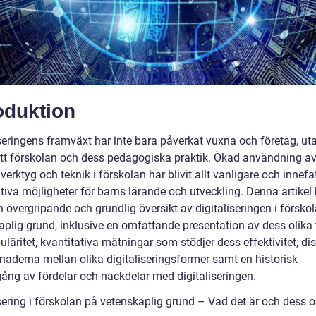
oduktion
iseringens framväxt har inte bara påverkat vuxna och företag, ut
tt förskolan och dess pedagogiska praktik. Ökad användning a
 verktyg och teknik i förskolan har blivit allt vanligare och innefa
itiva möjligheter för barns lärande och utveckling. Denna artike
n övergripande och grundlig översikt av digitaliseringen i försko
aplig grund, inklusive en omfattande presentation av dess olika 
läritet, kvantitativa mätningar som stödjer dess effektivitet, di
lnaderna mellan olika digitaliseringsformer samt en historisk
ng av fördelar och nackdelar med digitaliseringen.
sering i förskolan på vetenskaplig grund – Vad det är och dess o