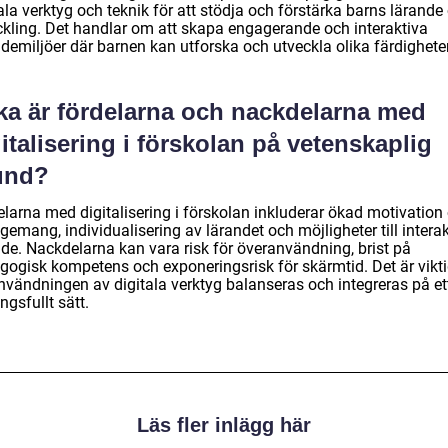
ala verktyg och teknik för att stödja och förstärka barns lärande
ckling. Det handlar om att skapa engagerande och interaktiva
demiljöer där barnen kan utforska och utveckla olika färdigheter
lka är fördelarna och nackdelarna med
italisering i förskolan på vetenskaplig
und?
elarna med digitalisering i förskolan inkluderar ökad motivation
emang, individualisering av lärandet och möjligheter till interak
nde. Nackdelarna kan vara risk för överanvändning, brist på
gogisk kompetens och exponeringsrisk för skärmtid. Det är vikti
användningen av digitala verktyg balanseras och integreras på et
gsfullt sätt.
Läs fler inlägg här