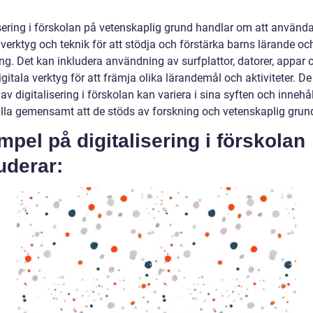
isering i förskolan på vetenskaplig grund handlar om att använd
 verktyg och teknik för att stödja och förstärka barns lärande oc
ng. Det kan inkludera användning av surfplattor, datorer, appar 
gitala verktyg för att främja olika lärandemål och aktiviteter. De
av digitalisering i förskolan kan variera i sina syften och innehå
alla gemensamt att de stöds av forskning och vetenskaplig grun
pel på digitalisering i förskolan
uderar: