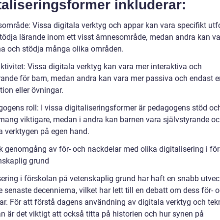
taliseringsformer inkluderar:
sområde: Vissa digitala verktyg och appar kan vara specifikt ut
 stödja lärande inom ett visst ämnesområde, medan andra kan v
a och stödja många olika områden.
aktivitet: Vissa digitala verktyg kan vara mer interaktiva och
ande för barn, medan andra kan vara mer passiva och endast e
ion eller övningar.
gogens roll: I vissa digitaliseringsformer är pedagogens stöd oc
ang viktigare, medan i andra kan barnen vara självstyrande o
 verktygen på egen hand.
sk genomgång av för- och nackdelar med olika digitalisering i fö
nskaplig grund
sering i förskolan på vetenskaplig grund har haft en snabb utvec
 senaste decennierna, vilket har lett till en debatt om dess för- 
r. För att förstå dagens användning av digitala verktyg och tekn
n är det viktigt att också titta på historien och hur synen på