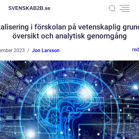
SVENSKAB2B.
se
talisering i förskolan på vetenskaplig grun
översikt och analytisk genomgång
red
ember 2023
Jon Larsson