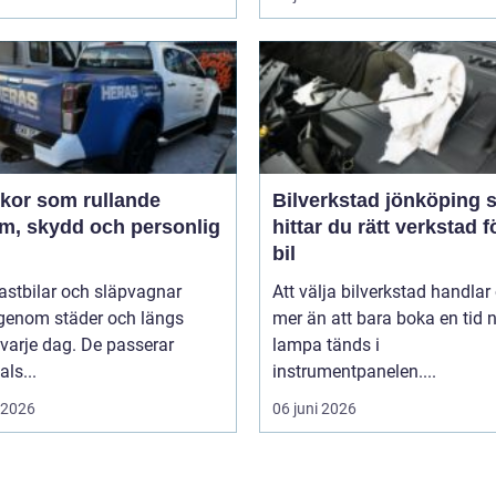
ekor som rullande
Bilverkstad jönköping så
am, skydd och personlig
hittar du rätt verkstad f
bil
 lastbilar och släpvagnar
Att välja bilverkstad handla
 genom städer och längs
mer än att bara boka en tid 
varje dag. De passerar
lampa tänds i
als...
instrumentpanelen....
i 2026
06 juni 2026