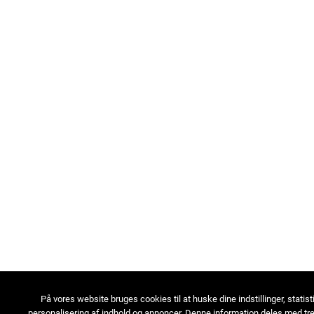
På vores website bruges cookies til at huske dine indstillinger, statist
personalisering af indhold og annoncer. Denne information deles med tre