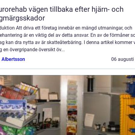
vägen tillbaka efter hjärn- och
ggmärgsskador
duktion Att driva ett företag innebär en mängd utmaningar, och
ehantering är en viktig del av detta ansvar. En av de förmåner 
ag kan dra nytta av är skatteåterbäring. I denna artikel kommer v
g en övergripande översikt öv...
a Albertsson
06 augusti