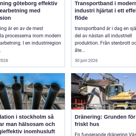
ng göteborg effektiv
Transportband i moder
bearbetning med
industri hjärtat i ett effektivt
ision
flöde
ing är en av de mest
transportband är i dag en sjä
ala processerna inom modern
del av nästan all industriell
arbetning. I en industriregion
produktion. Från stenbrott o
.
åte...
 2026
30 juni 2026
lation i stockholm så
Dränering: Grunden för 
ar man hälsosam och
friskt hus
ieffektiv inomhusluft
En fungerande dränering Vä