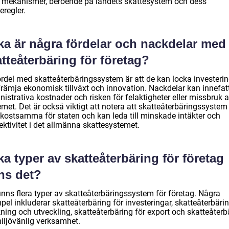
a mekanismer, beroende på landets skattesystem och dess
eregler.
ka är några fördelar och nackdelar med
tteåterbäring för företag?
ördel med skatteåterbäringssystem är att de kan locka investeri
främja ekonomisk tillväxt och innovation. Nackdelar kan innefat
istrativa kostnader och risken för felaktigheter eller missbruk 
met. Det är också viktigt att notera att skatteåterbäringssystem
 kostsamma för staten och kan leda till minskade intäkter och
ektivitet i det allmänna skattesystemet.
ka typer av skatteåterbäring för företag
ns det?
inns flera typer av skatteåterbäringssystem för företag. Några
el inkluderar skatteåterbäring för investeringar, skatteåterbärin
ning och utveckling, skatteåterbäring för export och skatteåterb
miljövänlig verksamhet.