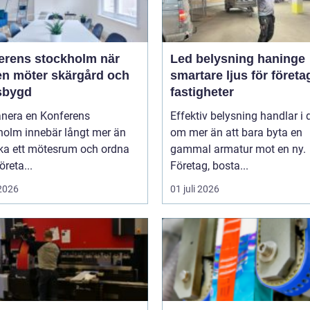
rens stockholm när
Led belysning haninge
en möter skärgård och
smartare ljus för företa
sbygd
fastigheter
anera en Konferens
Effektiv belysning handlar i
holm innebär långt mer än
om mer än att bara byta en
oka ett mötesrum och ordna
gammal armatur mot en ny.
öreta...
Företag, bosta...
 2026
01 juli 2026