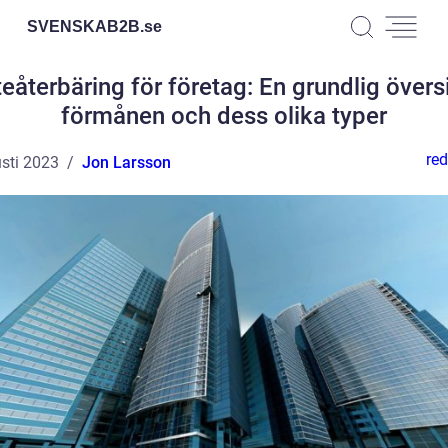
SVENSKAB2B.
se
eåterbäring för företag: En grundlig övers
förmånen och dess olika typer
red
sti 2023
Jon Larsson