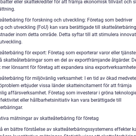
batter eller skattekrediter för att främja ekonomisk tillväxt och 
ättning.
teåterbäring för forskning och utveckling: Företag som bedriver
g och utveckling (FoU) kan vara berättigade till skatteåterbäring
tnader inom detta område. Detta syftar till att stimulera innova
utveckling.
eåterbäring för export: Företag som exporterar varor eller tjänste
få skatteåterbäringar som en del av exportfrämjande åtgärder. D
t mer lönsamt för företag att expandera sina exportverksamheter
teåterbäring för miljövänlig verksamhet: I en tid av ökad medvet
öproblem erbjuder vissa länder skatteincitament för att främja
nlig affärsverksamhet. Företag som investerar i gröna teknologie
fektivitet eller hållbarhetsinitiativ kan vara berättigade till
erbäringar.
ativa mätningar av skatteåterbäring för företag
få en bättre förståelse av skatteåterbäringssystemens effekter k