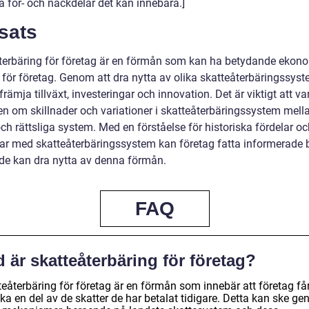
a för- och nackdelar det kan innebära.]
sats
terbäring för företag är en förmån som kan ha betydande ekon
r för företag. Genom att dra nytta av olika skatteåterbäringssys
främja tillväxt, investeringar och innovation. Det är viktigt att va
n om skillnader och variationer i skatteåterbäringssystem mella
ch rättsliga system. Med en förståelse för historiska fördelar o
ar med skatteåterbäringssystem kan företag fatta informerade 
de kan dra nytta av denna förmån.
FAQ
 är skatteåterbäring för företag?
teåterbäring för företag är en förmån som innebär att företag få
aka en del av de skatter de har betalat tidigare. Detta kan ske g