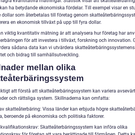
 några kvantitativa mätningar. Statistik visar att skatteåterbäring
 kan ha betydande ekonomiska fördelar. Till exempel visar en stu
e dollar som återbetalas till företag genom skatteåterbäringssys
rera en ekonomisk tillväxt på upp till fyra dollar.
n viktig kvantitativ mätning är att analysera hur företag har an
erbäringen för att investera i tillväxt, forskning och innovation
ärdera sådana data kan vi utvärdera skatteåterbäringssystemens
itet och bidrag till samhällsutveckling.
lnader mellan olika
tteåterbäringssystem
iktigt att förstå att skatteåterbäringssystem kan variera avsevär
nder och rättsliga system. Skillnaderna kan omfatta:
 av skatteåterbäring: Vissa länder kan erbjuda högre skatteåterb
a, beroende på ekonomiska och politiska faktorer.
 kvalifikationskrav: Skatteåterbäringssystem kan införa olika
ationskrav för företag att vara berättigade till förmånen. Detta k