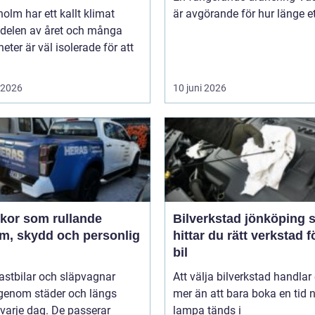
olm har ett kallt klimat
är avgörande för hur länge ett
 delen av året och många
heter är väl isolerade för att
i 2026
10 juni 2026
ekor som rullande
Bilverkstad jönköping så
am, skydd och personlig
hittar du rätt verkstad f
bil
 lastbilar och släpvagnar
Att välja bilverkstad handla
 genom städer och längs
mer än att bara boka en tid 
varje dag. De passerar
lampa tänds i