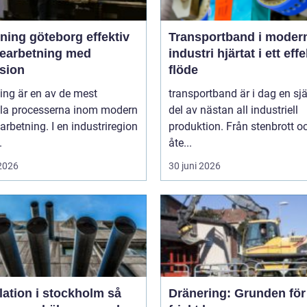
ng göteborg effektiv
Transportband i moder
bearbetning med
industri hjärtat i ett effektivt
ision
flöde
ing är en av de mest
transportband är i dag en sjä
ala processerna inom modern
del av nästan all industriell
arbetning. I en industriregion
produktion. Från stenbrott o
.
åte...
 2026
30 juni 2026
lation i stockholm så
Dränering: Grunden för 