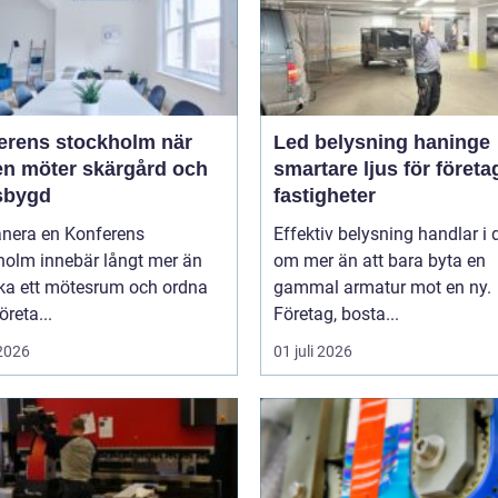
rens stockholm när
Led belysning haninge
en möter skärgård och
smartare ljus för företa
sbygd
fastigheter
anera en Konferens
Effektiv belysning handlar i
holm innebär långt mer än
om mer än att bara byta en
oka ett mötesrum och ordna
gammal armatur mot en ny.
öreta...
Företag, bosta...
 2026
01 juli 2026