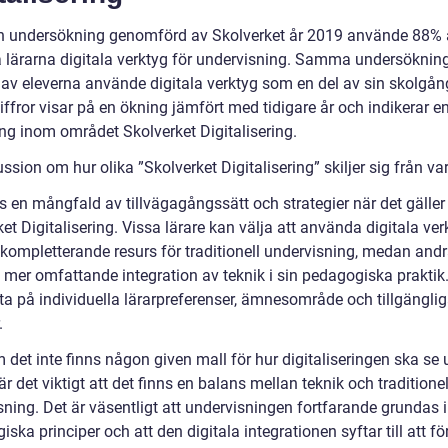
en undersökning genomförd av Skolverket år 2019 använde 88% 
 lärarna digitala verktyg för undervisning. Samma undersöknin
 av eleverna använde digitala verktyg som en del av sin skolgån
ffror visar på en ökning jämfört med tidigare år och indikerar en
ing inom området Skolverket Digitalisering.
ssion om hur olika ”Skolverket Digitalisering” skiljer sig från v
s en mångfald av tillvägagångssätt och strategier när det gäller
et Digitalisering. Vissa lärare kan välja att använda digitala ver
kompletterande resurs för traditionell undervisning, medan and
n mer omfattande integration av teknik i sin pedagogiska praktik
fta på individuella lärarpreferenser, ämnesområde och tillgängli
.
det inte finns någon given mall för hur digitaliseringen ska se u
är det viktigt att det finns en balans mellan teknik och traditionel
ning. Det är väsentligt att undervisningen fortfarande grundas i
ska principer och att den digitala integrationen syftar till att fö