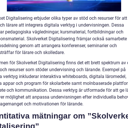
et Digitalisering erbjuder olika typer av stöd och resurser för att
ch lärare att integrera digitala verktyg i undervisningen. Dessa
rar pedagogiska vägledningar, kursmaterial, fortbildningar och
tionsmaterial. Skolverket Digitalisering främjar också samarbete
sdelning genom att arrangera konferenser, seminarier och
träffar för lärare och skolledare.
en för Skolverket Digitalisering finns det ett brett spektrum av 
 och resurser som stöder undervisning och lärande. Exempel på
 verktyg inkluderar interaktiva whiteboards, digitala läromedel,
a appar och program för skolarbete samt molnbaserade plattfor
te och kommunikation. Dessa verktyg är utformade för att ge l
ver möjlighet att anpassa undervisningen efter individuella beho
agemanget och motivationen för lärande.
ntitativa mätningar om ”Skolverk
talisering”