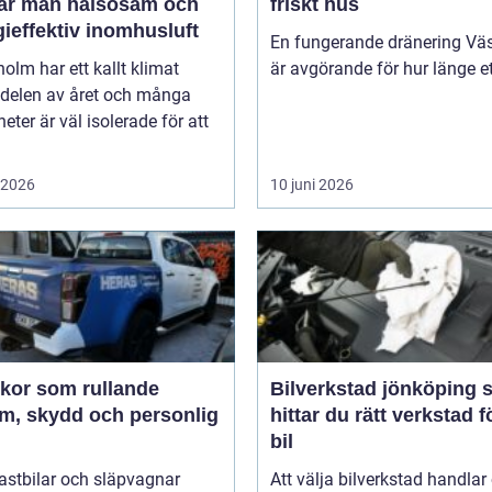
ar man hälsosam och
friskt hus
ieffektiv inomhusluft
En fungerande dränering Vä
olm har ett kallt klimat
är avgörande för hur länge ett
 delen av året och många
heter är väl isolerade för att
i 2026
10 juni 2026
ekor som rullande
Bilverkstad jönköping så
am, skydd och personlig
hittar du rätt verkstad f
bil
 lastbilar och släpvagnar
Att välja bilverkstad handla