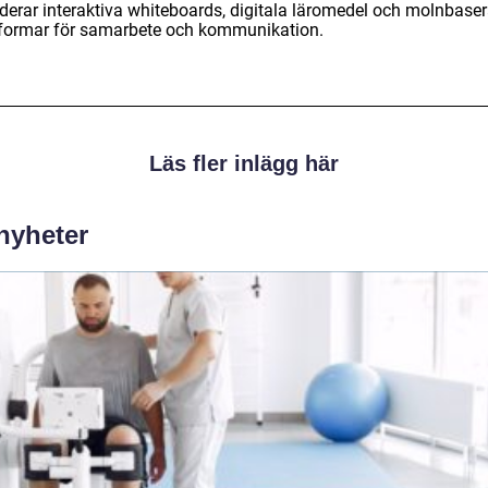
uderar interaktiva whiteboards, digitala läromedel och molnbase
tformar för samarbete och kommunikation.
Läs fler inlägg här
 nyheter