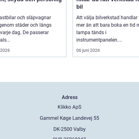
bil
 lastbilar och släpvagnar
Att välja bilverkstad handla
 genom städer och längs
mer än att bara boka en tid 
varje dag. De passerar
lampa tänds i
als...
instrumentpanelen....
i 2026
06 juni 2026
Adress