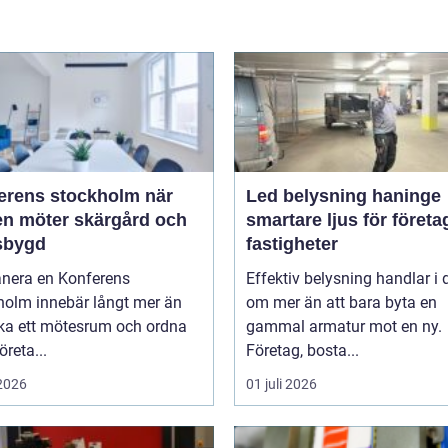
rens stockholm när
Led belysning haninge
en möter skärgård och
smartare ljus för företa
sbygd
fastigheter
anera en Konferens
Effektiv belysning handlar i
holm innebär långt mer än
om mer än att bara byta en
oka ett mötesrum och ordna
gammal armatur mot en ny.
öreta...
Företag, bosta...
 2026
01 juli 2026