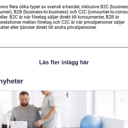
inns flera olika typer av svensk e-handel, inklusive B2C (business
umer), B2B (business-to-business) och C2C (consumer-to-cons
ler. B2C är när företag säljer direkt till konsumenter, B2B är
srelationer mellan företag och C2C är när privatpersoner säljer
kter eller tjänster direkt till andra privatpersoner.
Läs fler inlägg här
 nyheter