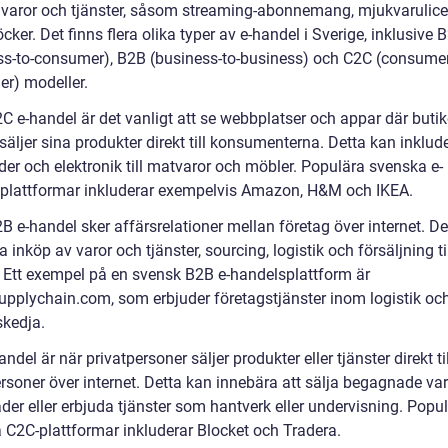
a varor och tjänster, såsom streaming-abonnemang, mjukvarulic
cker. Det finns flera olika typer av e-handel i Sverige, inklusive 
ss-to-consumer), B2B (business-to-business) och C2C (consumer
r) modeller.
C e-handel är det vanligt att se webbplatser och appar där butik
säljer sina produkter direkt till konsumenterna. Detta kan inklude
der och elektronik till matvaror och möbler. Populära svenska e-
plattformar inkluderar exempelvis Amazon, H&M och IKEA.
 e-handel sker affärsrelationer mellan företag över internet. De
a inköp av varor och tjänster, sourcing, logistik och försäljning ti
. Ett exempel på en svensk B2B e-handelsplattform är
upplychain.com, som erbjuder företagstjänster inom logistik oc
skedja.
ndel är när privatpersoner säljer produkter eller tjänster direkt ti
rsoner över internet. Detta kan innebära att sälja begagnade var
der eller erbjuda tjänster som hantverk eller undervisning. Popu
 C2C-plattformar inkluderar Blocket och Tradera.