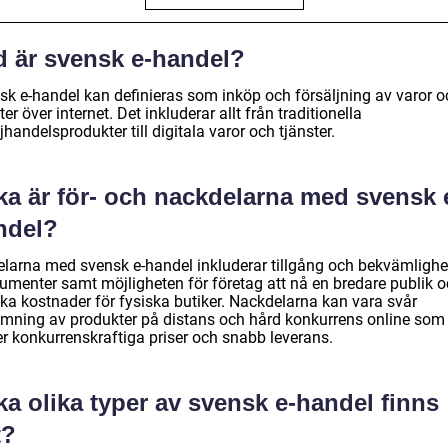
d är svensk e-handel?
sk e-handel kan definieras som inköp och försäljning av varor o
ter över internet. Det inkluderar allt från traditionella
jhandelsprodukter till digitala varor och tjänster.
ka är för- och nackdelarna med svensk 
ndel?
elarna med svensk e-handel inkluderar tillgång och bekvämlighe
umenter samt möjligheten för företag att nå en bredare publik 
ka kostnader för fysiska butiker. Nackdelarna kan vara svår
mning av produkter på distans och hård konkurrens online som
er konkurrenskraftiga priser och snabb leverans.
ka olika typer av svensk e-handel finns
t?