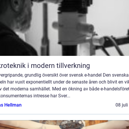
roteknik i modern tillverkning
ergripande, grundlig översikt över svensk e-handel Den svenska
ln har vuxit exponentiellt under de senaste åren och blivit en vi
av det moderna samhället. Med en ökning av både e-handelsföre
onsumenternas intresse har Sver...
as Hellman
08 jul