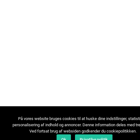
På vores website bruges cookies til at huske dine indstillinger, statist
personalisering af indhold og annoncer. Denne information deles med tre
Ved fortsat brug af websiden godkender du cookiepolitikken.
Ok
Privatlivspolitik