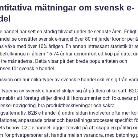
ntitativa mätningar om svensk e-
del
-handel har sett en stadig tillväxt under de senaste åren. Enligt 
andel.se omsätter svensk e-handel över 80 miljarder kronor per å
s växa med över 10% årligen. En annan intressant statistik är at
befolkningen i åldern 16-74 år har genomfört ett köp på nätet u
 tre månaderna. Detta visar på den breda populariteten och
nsen för svensk e-handel.
ssion om hur olika typer av svensk e-handel skiljer sig från var
 typerna av svensk e-handel skiljer sig åt på flera olika sätt. B2C
nnebär att företag säljer direkt till konsumenter och fokuserar på
 enkel navigering, bra produktbeskrivningar och säkra
ngsalternativ. B2B e-handel å andra sidan involverar ofta mer k
lationer, anpassade priser och beställningsprocesser specifikt f
ts behov. C2C e-handel lägger tonvikt på att skapa en pålitlig o
rm för privatpersoner att handla mellan varandra, med betoning 