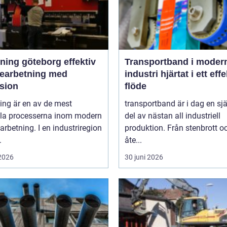
ng göteborg effektiv
Transportband i moder
bearbetning med
industri hjärtat i ett effektivt
ision
flöde
ing är en av de mest
transportband är i dag en sjä
ala processerna inom modern
del av nästan all industriell
arbetning. I en industriregion
produktion. Från stenbrott o
.
åte...
 2026
30 juni 2026