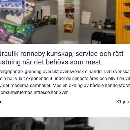
ik ronneby kunskap, service och rätt
ustning när det behövs som mest
ergripande, grundlig översikt över svensk e-handel Den svenska
ln har vuxit exponentiellt under de senaste åren och blivit en vi
av det moderna samhället. Med en ökning av både e-handelsföre
onsumenternas intresse har Sver...
n
31 jul