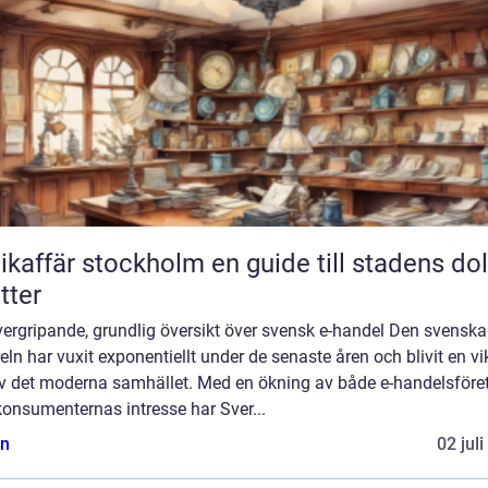
fär stockholm en guide till stadens dolda
tter
ergripande, grundlig översikt över svensk e-handel Den svenska
ln har vuxit exponentiellt under de senaste åren och blivit en vi
av det moderna samhället. Med en ökning av både e-handelsföre
onsumenternas intresse har Sver...
n
02 jul