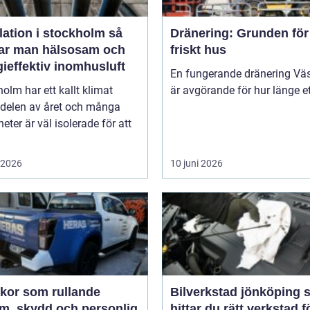
lation i stockholm så
Dränering: Grunden för 
ar man hälsosam och
friskt hus
ieffektiv inomhusluft
En fungerande dränering Vä
olm har ett kallt klimat
är avgörande för hur länge ett
 delen av året och många
heter är väl isolerade för att
i 2026
10 juni 2026
ekor som rullande
Bilverkstad jönköping så
am, skydd och personlig
hittar du rätt verkstad f