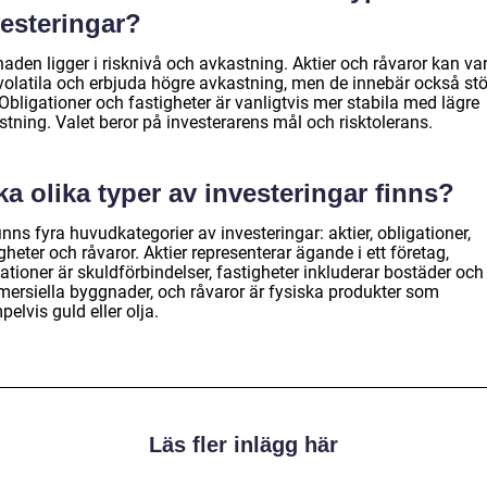
vesteringar?
naden ligger i risknivå och avkastning. Aktier och råvaror kan va
volatila och erbjuda högre avkastning, men de innebär också stö
 Obligationer och fastigheter är vanligtvis mer stabila med lägre
tning. Valet beror på investerarens mål och risktolerans.
ka olika typer av investeringar finns?
inns fyra huvudkategorier av investeringar: aktier, obligationer,
gheter och råvaror. Aktier representerar ägande i ett företag,
ationer är skuldförbindelser, fastigheter inkluderar bostäder och
ersiella byggnader, och råvaror är fysiska produkter som
elvis guld eller olja.
Läs fler inlägg här