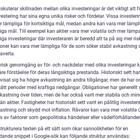
iskuterar skillnaden mellan olika investeringar är det viktigt att f
vestering har sina egna unika risker och fördelar. Vissa invester
r lämpliga för kortsiktiga mål, medan andra kan vara mer lämpl
tiga mål. Till exempel kan aktier vara mer volatila och mer lämp
iga investeringar där investeraren är beredd att ta på sig mer ris
ioner kan vara mer lämpliga för de som söker stabil avkastning 
averta.
orisk genomgång av för- och nackdelar med olika investeringar 
re förståelse för deras långsiktiga prestanda. Historiskt sett har
 visat sig ha högre avkastning än andra tillgångar, men de har o
tt perioder med kraftiga nedgångar. Obligationer har generellt s
vkastning över tiden, men de har också varit mer stabila och min
 än aktier. Fastigheter har historiskt sett varit en pålitlig investe
astning och skydd mot inflation. Råvaror kan vara mer volatila 
s av faktorer som geopolitiska händelser eller väderförhållande
strukturera texten på ett sätt som ökar sannolikheten för en
dande snippet i Google-sök kan följande struktur användas: