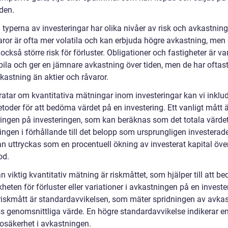
den.
 typerna av investeringar har olika nivåer av risk och avkastning
aror är ofta mer volatila och kan erbjuda högre avkastning, men
också större risk för förluster. Obligationer och fastigheter är va
bila och ger en jämnare avkastning över tiden, men de har oftas
kastning än aktier och råvaror.
pratar om kvantitativa mätningar inom investeringar kan vi inklu
toder för att bedöma värdet på en investering. Ett vanligt mått 
ingen på investeringen, som kan beräknas som det totala värde
ingen i förhållande till det belopp som ursprungligen investerad
n uttryckas som en procentuell ökning av investerat kapital över
od.
 viktig kvantitativ mätning är riskmåttet, som hjälper till att 
heten för förluster eller variationer i avkastningen på en invester
 riskmått är standardavvikelsen, som mäter spridningen av avka
ss genomsnittliga värde. En högre standardavvikelse indikerar e
 osäkerhet i avkastningen.