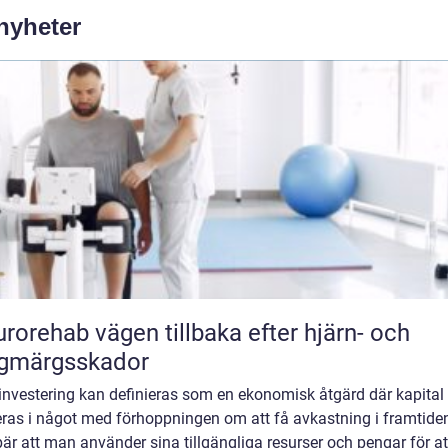
 nyheter
vägen tillbaka efter hjärn- och
ggmärgsskador
investering kan definieras som en ekonomisk åtgärd där kapital
eras i något med förhoppningen om att få avkastning i framtiden
är att man använder sina tillgängliga resurser och pengar för at