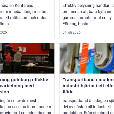
anera en Konferens
Effektiv belysning handlar i
holm innebär långt mer än
om mer än att bara byta en
oka ett mötesrum och ordna
gammal armatur mot en ny.
öreta...
Företag, bosta...
 2026
01 juli 2026
ng göteborg effektiv
Transportband i moder
bearbetning med
industri hjärtat i ett effektivt
ision
flöde
ing är en av de mest
transportband är i dag en sjä
ala processerna inom modern
del av nästan all industriell
arbetning. I en industriregion
produktion. Från stenbrott o