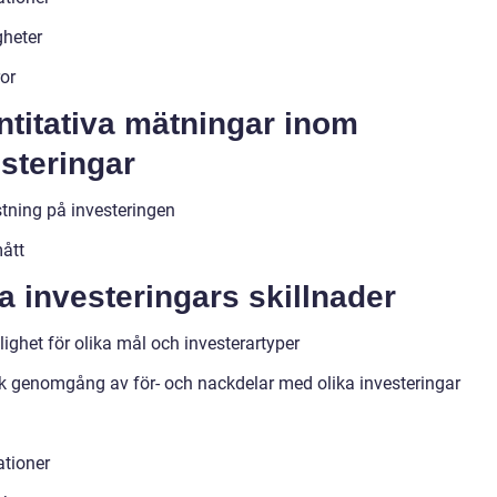
gheter
or
ntitativa mätningar inom
steringar
tning på investeringen
ått
a investeringars skillnader
ighet för olika mål och investerartyper
sk genomgång av för- och nackdelar med olika investeringar
ationer