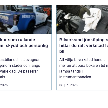
ekor som rullande
Bilverkstad jönköping så
am, skydd och personlig
hittar du rätt verkstad f
bil
 lastbilar och släpvagnar
Att välja bilverkstad handla
 genom städer och längs
mer än att bara boka en tid 
varje dag. De passerar
lampa tänds i
als...
instrumentpanelen....
i 2026
06 juni 2026