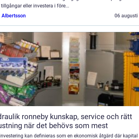
tillgångar eller investera i före...
a Albertsson
06 augusti
ik ronneby kunskap, service och rätt
ustning när det behövs som mest
investering kan definieras som en ekonomisk åtgärd där kapital