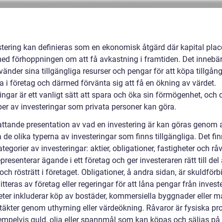
stering kan definieras som en ekonomisk åtgärd där kapital plac
ed förhoppningen om att få avkastning i framtiden. Det innebär
nder sina tillgängliga resurser och pengar för att köpa tillgånga
a i företag och därmed förvänta sig att få en ökning av värdet.
ingar är ett vanligt sätt att spara och öka sin förmögenhet, och 
per av investeringar som privata personer kan göra.
ttande presentation av vad en investering är kan göras genom a
 de olika typerna av investeringar som finns tillgängliga. Det fin
egorier av investeringar: aktier, obligationer, fastigheter och råv
epresenterar ägande i ett företag och ger investeraren rätt till del
och rösträtt i företaget. Obligationer, å andra sidan, är skuldförb
teras av företag eller regeringar för att låna pengar från investe
eter inkluderar köp av bostäder, kommersiella byggnader eller m
ntäkter genom uthyrning eller värdeökning. Råvaror är fysiska pr
mpelvis guld, olja eller spannmål som kan köpas och säljas på