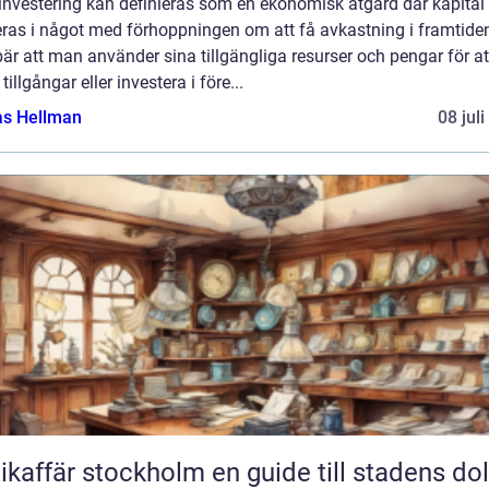
investering kan definieras som en ekonomisk åtgärd där kapital
eras i något med förhoppningen om att få avkastning i framtiden
är att man använder sina tillgängliga resurser och pengar för at
tillgångar eller investera i före...
as Hellman
08 jul
fär stockholm en guide till stadens dolda