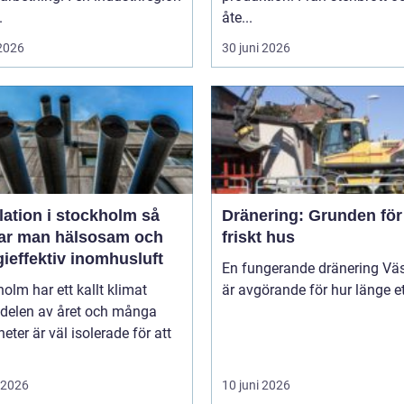
.
åte...
 2026
30 juni 2026
lation i stockholm så
Dränering: Grunden för 
ar man hälsosam och
friskt hus
ieffektiv inomhusluft
En fungerande dränering Vä
olm har ett kallt klimat
är avgörande för hur länge ett
 delen av året och många
heter är väl isolerade för att
i 2026
10 juni 2026