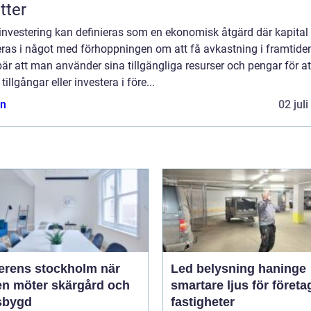
tter
investering kan definieras som en ekonomisk åtgärd där kapital
eras i något med förhoppningen om att få avkastning i framtiden
är att man använder sina tillgängliga resurser och pengar för at
tillgångar eller investera i före...
n
02 jul
rens stockholm när
Led belysning haninge
en möter skärgård och
smartare ljus för företa
sbygd
fastigheter