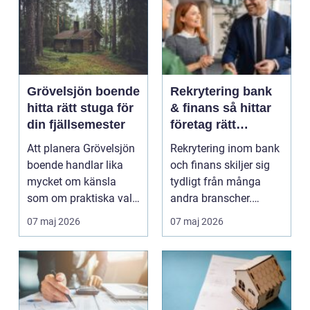
Grövelsjön boende
Rekrytering bank
hitta rätt stuga för
& finans så hittar
din fjällsemester
företag rätt
kompetens i en
Att planera Grövelsjön
Rekrytering inom bank
reglerad värld
boende handlar lika
och finans skiljer sig
mycket om känsla
tydligt från många
som om praktiska val.
andra branscher.
Här möter du still...
Kraven på omdöme, i...
07 maj 2026
07 maj 2026