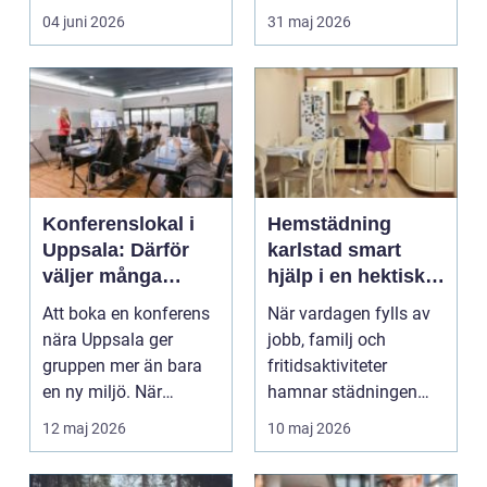
både kunskap och
omorganisation,
04 juni 2026
31 maj 2026
ansv...
sjukskrivning eller k...
Konferenslokal i
Hemstädning
Uppsala: Därför
karlstad smart
väljer många
hjälp i en hektisk
naturen utanför
vardag
Att boka en konferens
När vardagen fylls av
stan
nära Uppsala ger
jobb, familj och
gruppen mer än bara
fritidsaktiviteter
en ny miljö. När
hamnar städningen
m&ou...
lätt längst ner på
12 maj 2026
10 maj 2026
lista...