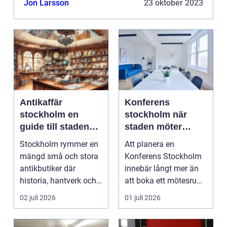
Jon Larsson
23 oktober 2023
ansvarsförsäkring...
Antikaffär
Konferens
stockholm en
stockholm när
guide till stadens
staden möter
dolda skatter
skärgård och
Stockholm rymmer en
Att planera en
landsbygd
mängd små och stora
Konferens Stockholm
antikbutiker där
innebär långt mer än
historia, hantverk och
att boka ett mötesrum
personlig stil möts....
och ordna fika.
02 juli 2026
01 juli 2026
Företa...