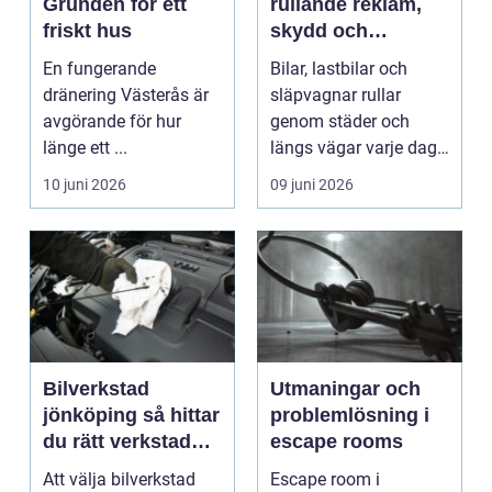
Grunden för ett
rullande reklam,
friskt hus
skydd och
personlig stil
En fungerande
Bilar, lastbilar och
dränering Västerås är
släpvagnar rullar
avgörande för hur
genom städer och
länge ett ...
längs vägar varje dag.
De passerar
10 juni 2026
09 juni 2026
tusentals...
Bilverkstad
Utmaningar och
jönköping så hittar
problemlösning i
du rätt verkstad
escape rooms
för din bil
Att välja bilverkstad
Escape room i