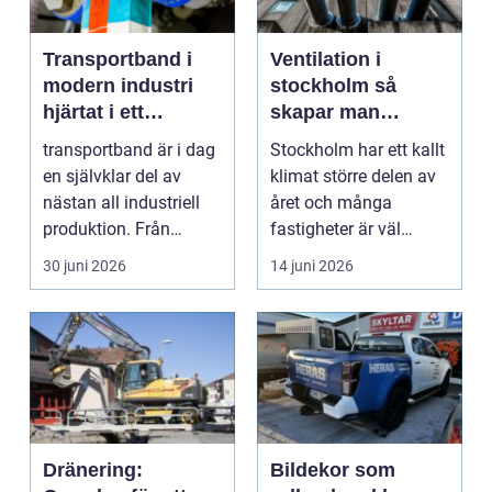
Transportband i
Ventilation i
modern industri
stockholm så
hjärtat i ett
skapar man
effektivt flöde
hälsosam och
transportband är i dag
Stockholm har ett kallt
energieffektiv
en självklar del av
klimat större delen av
inomhusluft
nästan all industriell
året och många
produktion. Från
fastigheter är väl
stenbrott och åte...
isolerade för att s...
30 juni 2026
14 juni 2026
Dränering:
Bildekor som