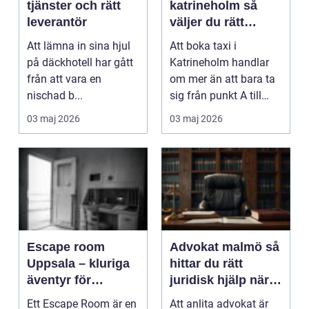
tjänster och rätt
katrineholm så
leverantör
väljer du rätt
lösning för dina
Att lämna in sina hjul
Att boka taxi i
resor
på däckhotell har gått
Katrineholm handlar
från att vara en
om mer än att bara ta
nischad b...
sig från punkt A till
punkt B. Många vill ...
03 maj 2026
03 maj 2026
Escape room
Advokat malmö så
Uppsala – kluriga
hittar du rätt
äventyr för
juridisk hjälp när
företag, vänner
det verkligen
Ett Escape Room är en
Att anlita advokat är