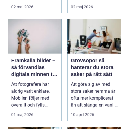
själva träet. O...
temperaturen ...
02 maj 2026
02 maj 2026
Framkalla bilder –
Grovsopor så
så förvandlas
hanterar du stora
digitala minnen till
saker på rätt sätt
något du kan hålla
Att fotografera har
Att göra sig av med
i handen
aldrig varit enklare.
stora saker hemma är
Mobilen följer med
ofta mer komplicerat
överallt och fylls
än att slänga en vanlig
snabbt av ...
soppåse. Möble...
01 maj 2026
10 april 2026