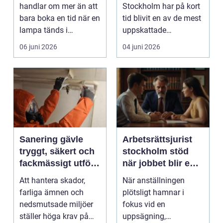
handlar om mer än att
Stockholm har på kort
bara boka en tid när en
tid blivit en av de mest
lampa tänds i
uppskattade
instrumentpanelen....
aktiviteterna fö...
06 juni 2026
04 juni 2026
Sanering gävle
Arbetsrättsjurist
tryggt, säkert och
stockholm stöd
fackmässigt utfört
när jobbet blir en
arbete
juridisk fråga
Att hantera skador,
När anställningen
farliga ämnen och
plötsligt hamnar i
nedsmutsade miljöer
fokus vid en
ställer höga krav på
uppsägning,