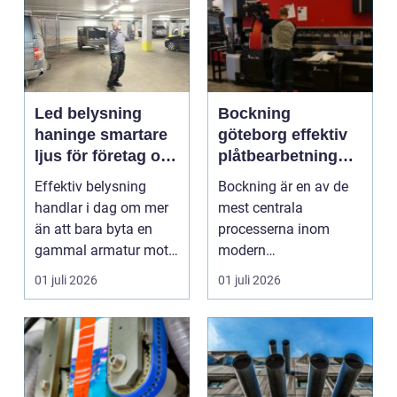
Led belysning
Bockning
haninge smartare
göteborg effektiv
ljus för företag och
plåtbearbetning
fastigheter
med precision
Effektiv belysning
Bockning är en av de
handlar i dag om mer
mest centrala
än att bara byta en
processerna inom
gammal armatur mot
modern
en ny. Företag, bosta...
plåtbearbetning. I en
01 juli 2026
01 juli 2026
industriregion som ...