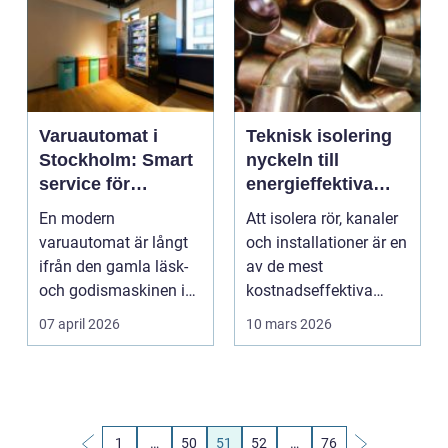
Varuautomat i
Teknisk isolering
Stockholm: Smart
nyckeln till
service för
energieffektiva
arbetsplatsen
och säkra
En modern
Att isolera rör, kanaler
installationer
varuautomat är långt
och installationer är en
ifrån den gamla läsk-
av de mest
och godismaskinen i
kostnadseffektiva
h&oum...
åtgärderna för att sp...
07 april 2026
10 mars 2026
1
…
50
51
52
…
76