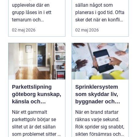
och familjer
gäller
upplevelse där en
sällan något som
grupp låses in i ett
planeras i god tid. Ofta
temarum och
sker det när en konflikt,
tillsammans...
en brottsu...
02 maj 2026
02 maj 2026
Parkettslipning
Sprinklersystem
göteborg kunskap,
som skyddar liv,
känsla och
byggnader och
hållbara trägolv
verksamheter
När ett gammalt
När en brand startar
parkettgolv börjar se
räknas varje sekund.
slitet ut är det sällan
Rök sprider sig snabbt,
som problemet sitter i
sikten försämras och