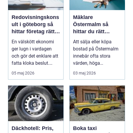
Redovisningskons
Mäklare
ult i göteborg så
Östermalm så
hittar företag rätt
hittar du rätt
stöd i ekonomin
partner för din
En välskött ekonomi
Att sälja eller köpa
bostadsaffär
ger lugn i vardagen
bostad på Östermalm
och gör det enklare att
innebär ofta stora
fatta kloka beslut.
värden, höga
Många mindre och...
förväntningar och en
05 maj 2026
03 maj 2026
markna...
Däckhotell: Pris,
Boka taxi